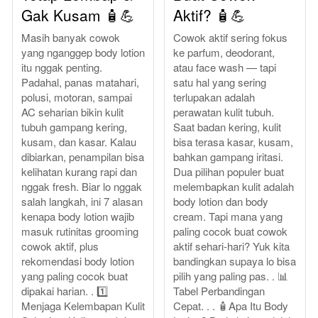
Gak Kusam 🧴💪
Aktif? 🧴💪
Masih banyak cowok
Cowok aktif sering fokus
yang nganggep body lotion
ke parfum, deodorant,
itu nggak penting.
atau face wash — tapi
Padahal, panas matahari,
satu hal yang sering
polusi, motoran, sampai
terlupakan adalah
AC seharian bikin kulit
perawatan kulit tubuh.
tubuh gampang kering,
Saat badan kering, kulit
kusam, dan kasar. Kalau
bisa terasa kasar, kusam,
dibiarkan, penampilan bisa
bahkan gampang iritasi.
kelihatan kurang rapi dan
Dua pilihan populer buat
nggak fresh. Biar lo nggak
melembapkan kulit adalah
salah langkah, ini 7 alasan
body lotion dan body
kenapa body lotion wajib
cream. Tapi mana yang
masuk rutinitas grooming
paling cocok buat cowok
cowok aktif, plus
aktif sehari-hari? Yuk kita
rekomendasi body lotion
bandingkan supaya lo bisa
yang paling cocok buat
pilih yang paling pas. . 📊
dipakai harian. . 1️⃣
Tabel Perbandingan
Menjaga Kelembapan Kulit
Cepat. . . 🧴Apa Itu Body