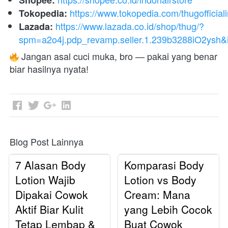
Shopee:
https://www.tokopedia.com/thugofficial
Tokopedia:
https://www.lazada.co.id/shop/thug/?
Lazada:
spm=a2o4j.pdp_revamp.seller.1.239b3288iO2ysh
 Jangan asal cuci muka, bro — pakai yang benar 
biar hasilnya nyata! 
Blog Post Lainnya
7 Alasan Body
Komparasi Body
Lotion Wajib
Lotion vs Body
Dipakai Cowok
Cream: Mana
Aktif Biar Kulit
yang Lebih Cocok
Tetap Lembap &
Buat Cowok