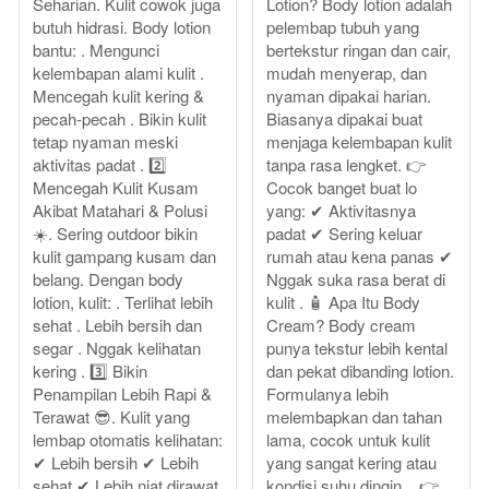
Seharian. Kulit cowok juga
Lotion? Body lotion adalah
butuh hidrasi. Body lotion
pelembap tubuh yang
bantu: . Mengunci
bertekstur ringan dan cair,
kelembapan alami kulit .
mudah menyerap, dan
Mencegah kulit kering &
nyaman dipakai harian.
pecah-pecah . Bikin kulit
Biasanya dipakai buat
tetap nyaman meski
menjaga kelembapan kulit
aktivitas padat . 2️⃣
tanpa rasa lengket. 👉
Mencegah Kulit Kusam
Cocok banget buat lo
Akibat Matahari & Polusi
yang: ✔ Aktivitasnya
☀️. Sering outdoor bikin
padat ✔ Sering keluar
kulit gampang kusam dan
rumah atau kena panas ✔
belang. Dengan body
Nggak suka rasa berat di
lotion, kulit: . Terlihat lebih
kulit . 🧴 Apa Itu Body
sehat . Lebih bersih dan
Cream? Body cream
segar . Nggak kelihatan
punya tekstur lebih kental
kering . 3️⃣ Bikin
dan pekat dibanding lotion.
Penampilan Lebih Rapi &
Formulanya lebih
Terawat 😎. Kulit yang
melembapkan dan tahan
lembap otomatis kelihatan:
lama, cocok untuk kulit
✔ Lebih bersih ✔ Lebih
yang sangat kering atau
sehat ✔ Lebih niat dirawat
kondisi suhu dingin. . 👉