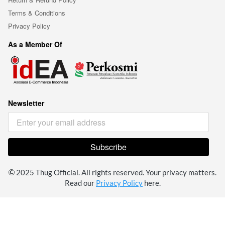
Terms & Conditions
Privacy Policy
As a Member Of
Newsletter
Subscribe
`
 2025 Thug Official. All rights reserved. Your privacy matters. 
Read our 
Privacy Policy
 here.