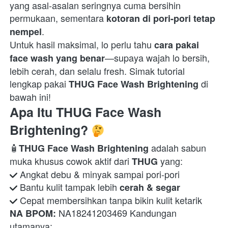
yang asal-asalan seringnya cuma bersihin 
permukaan, sementara 
kotoran di pori-pori tetap 
.

nempel
Untuk hasil maksimal, lo perlu tahu 
cara pakai 
—supaya wajah lo bersih, 
face wash yang benar
lebih cerah, dan selalu fresh. Simak tutorial 
lengkap pakai 
 di 
THUG Face Wash Brightening
bawah ini!  
Apa Itu THUG Face Wash 
Brightening? 
🧴
 adalah sabun 
THUG Face Wash Brightening
muka khusus cowok aktif dari 
THUG
 Bantu kulit tampak lebih 
cerah & segar
 Cepat membersihkan tanpa bikin kulit ketarik 
 NA18241203469 Kandungan 
NA BPOM: