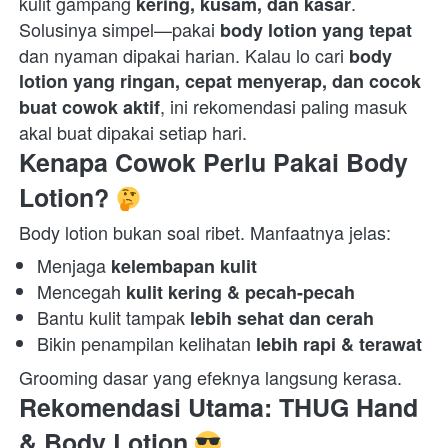
kulit gampang 
. 
kering, kusam, dan kasar
Solusinya simpel—pakai 
body lotion yang tepat
dan nyaman dipakai harian. Kalau lo cari 
body 
lotion yang ringan, cepat menyerap, dan cocok 
, ini rekomendasi paling masuk 
buat cowok aktif
akal buat dipakai setiap hari.  
Kenapa Cowok Perlu Pakai Body 
Lotion? 
Body lotion bukan soal ribet. Manfaatnya jelas:  
Menjaga 
kelembapan kulit
Mencegah 
kulit kering & pecah-pecah
Bantu kulit tampak 
lebih sehat dan cerah
Bikin penampilan kelihatan 
lebih rapi & terawat
Grooming dasar yang efeknya langsung kerasa.  
Rekomendasi Utama: THUG Hand 
& Body Lotion 