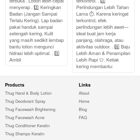
terbuka . Lotion lebih cepat
terkontrol. . 3️⃣
menyerap . 2️⃣ Keringkan
Perlindungan Lebih Tahan
Badan (Jangan Sampai
Lama ⏱️. Karena keringat
Terlalu Kering). Lap badan
terkontrol, efek
pakai handuk sampai
perlindungan lebih awet—
setengah kering. Kulit
ideal buat jam kerja
yang masih sedikit lembap
panjang, olahraga, atau
bantu lotion mengunci
aktivitas outdoor. . 4️⃣ Baju
hidrasi lebih optimal. . 3️⃣
Lebih Aman & Penampilan
Ambil
Lebih Rapi 👕. Ketiak
kering membantu:
Products
Links
Thug Hand & Body Lotion
About
Thug Deodorant Spray
Home
Thug Facewash Brightening
Blog
Thug Facewash Acne
FAQ
Thug Conditioner Keratin
Thug Shampo Keratin