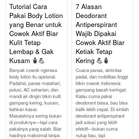
Tutorial Cara
7 Alasan
Pakai Body Lotion
Deodorant
yang Benar untuk
Antiperspirant
Cowok Aktif Biar
Wajib Dipakai
Kulit Tetap
Cowok Aktif Biar
Lembap & Gak
Ketiak Tetap
Kusam 🧴💪
Kering 💪🧴
Banyak cowok ngerasa
Cuaca panas, aktivitas
body lotion itu opsional.
padat, dan mobilitas tinggi
Padahal, panas matahari,
bikin cowok Indonesia
polusi, AC seharian, dan
gampang basah keringat.
mandi air dingin bikin kulit
Kalau cuma pakai
gampang kering, kusam,
deodorant biasa, bau bisa
bahkan kasar.
balik lebih cepat. Di sinilah
Masalahnya sering bukan
deodorant antiperspirant
di produknya—tapi cara
jadi solusi yang lebih
pakainya yang salah. Biar
efektif—bukan cuma
hasilnya maksimal tanpa
nutup bau, tapi