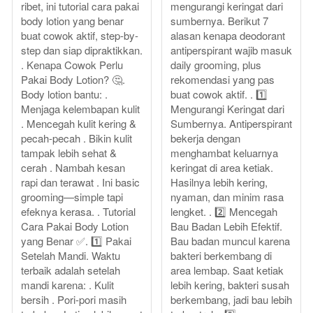
ribet, ini tutorial cara pakai
mengurangi keringat dari
body lotion yang benar
sumbernya. Berikut 7
buat cowok aktif, step-by-
alasan kenapa deodorant
step dan siap dipraktikkan.
antiperspirant wajib masuk
. Kenapa Cowok Perlu
daily grooming, plus
Pakai Body Lotion? 🤔.
rekomendasi yang pas
Body lotion bantu: .
buat cowok aktif. . 1️⃣
Menjaga kelembapan kulit
Mengurangi Keringat dari
. Mencegah kulit kering &
Sumbernya. Antiperspirant
pecah-pecah . Bikin kulit
bekerja dengan
tampak lebih sehat &
menghambat keluarnya
cerah . Nambah kesan
keringat di area ketiak.
rapi dan terawat . Ini basic
Hasilnya lebih kering,
grooming—simple tapi
nyaman, dan minim rasa
efeknya kerasa. . Tutorial
lengket. . 2️⃣ Mencegah
Cara Pakai Body Lotion
Bau Badan Lebih Efektif.
yang Benar ✅. 1️⃣ Pakai
Bau badan muncul karena
Setelah Mandi. Waktu
bakteri berkembang di
terbaik adalah setelah
area lembap. Saat ketiak
mandi karena: . Kulit
lebih kering, bakteri susah
bersih . Pori-pori masih
berkembang, jadi bau lebih