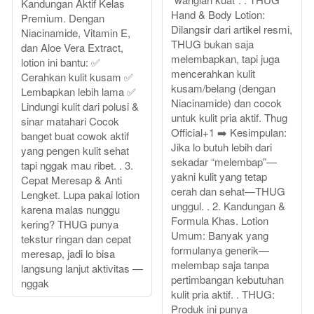
Kandungan Aktif Kelas
Hand & Body Lotion:
Premium. Dengan
Dilangsir dari artikel resmi,
Niacinamide, Vitamin E,
THUG bukan saja
dan Aloe Vera Extract,
melembapkan, tapi juga
lotion ini bantu: ✅
mencerahkan kulit
Cerahkan kulit kusam ✅
kusam/belang (dengan
Lembapkan lebih lama ✅
Niacinamide) dan cocok
Lindungi kulit dari polusi &
untuk kulit pria aktif. Thug
sinar matahari Cocok
Official+1 ➡️ Kesimpulan:
banget buat cowok aktif
Jika lo butuh lebih dari
yang pengen kulit sehat
sekadar “melembap”—
tapi nggak mau ribet. . 3.
yakni kulit yang tetap
Cepat Meresap & Anti
cerah dan sehat—THUG
Lengket. Lupa pakai lotion
unggul. . 2. Kandungan &
karena malas nunggu
Formula Khas. Lotion
kering? THUG punya
Umum: Banyak yang
tekstur ringan dan cepat
formulanya generik—
meresap, jadi lo bisa
melembap saja tanpa
langsung lanjut aktivitas —
pertimbangan kebutuhan
nggak
kulit pria aktif. . THUG:
Produk ini punya