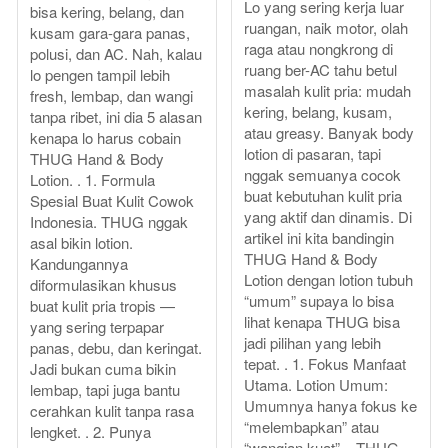
Lo yang sering kerja luar
bisa kering, belang, dan
ruangan, naik motor, olah
kusam gara-gara panas,
raga atau nongkrong di
polusi, dan AC. Nah, kalau
ruang ber-AC tahu betul
lo pengen tampil lebih
masalah kulit pria: mudah
fresh, lembap, dan wangi
kering, belang, kusam,
tanpa ribet, ini dia 5 alasan
atau greasy. Banyak body
kenapa lo harus cobain
lotion di pasaran, tapi
THUG Hand & Body
nggak semuanya cocok
Lotion. . 1. Formula
buat kebutuhan kulit pria
Spesial Buat Kulit Cowok
yang aktif dan dinamis. Di
Indonesia. THUG nggak
artikel ini kita bandingin
asal bikin lotion.
THUG Hand & Body
Kandungannya
Lotion dengan lotion tubuh
diformulasikan khusus
“umum” supaya lo bisa
buat kulit pria tropis —
lihat kenapa THUG bisa
yang sering terpapar
jadi pilihan yang lebih
panas, debu, dan keringat.
tepat. . 1. Fokus Manfaat
Jadi bukan cuma bikin
Utama. Lotion Umum:
lembap, tapi juga bantu
Umumnya hanya fokus ke
cerahkan kulit tanpa rasa
“melembapkan” atau
lengket. . 2. Punya
“wangian kuat”. . THUG