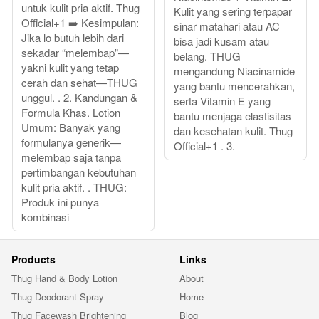
untuk kulit pria aktif. Thug
Kulit yang sering terpapar
Official+1 ➡️ Kesimpulan:
sinar matahari atau AC
Jika lo butuh lebih dari
bisa jadi kusam atau
sekadar “melembap”—
belang. THUG
yakni kulit yang tetap
mengandung Niacinamide
cerah dan sehat—THUG
yang bantu mencerahkan,
unggul. . 2. Kandungan &
serta Vitamin E yang
Formula Khas. Lotion
bantu menjaga elastisitas
Umum: Banyak yang
dan kesehatan kulit. Thug
formulanya generik—
Official+1 . 3.
melembap saja tanpa
pertimbangan kebutuhan
kulit pria aktif. . THUG:
Produk ini punya
kombinasi
Products
Links
Thug Hand & Body Lotion
About
Thug Deodorant Spray
Home
Thug Facewash Brightening
Blog