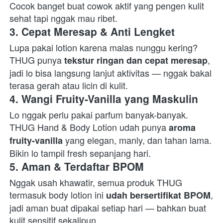
Cocok banget buat cowok aktif yang pengen kulit 
sehat tapi nggak mau ribet.  
3. Cepat Meresap & Anti Lengket
Lupa pakai lotion karena malas nunggu kering? 
THUG punya 
, 
tekstur ringan dan cepat meresap
jadi lo bisa langsung lanjut aktivitas — nggak bakal 
terasa gerah atau licin di kulit.  
4. Wangi Fruity-Vanilla yang Maskulin
Lo nggak perlu pakai parfum banyak-banyak. 
THUG Hand & Body Lotion udah punya 
aroma 
 yang elegan, manly, dan tahan lama. 
fruity-vanilla
Bikin lo tampil fresh sepanjang hari.  
5. Aman & Terdaftar BPOM
Nggak usah khawatir, semua produk THUG 
termasuk body lotion ini 
, 
udah bersertifikat BPOM
jadi aman buat dipakai setiap hari — bahkan buat 
kulit sensitif sekalipun.  