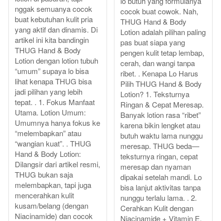
lo butuh yang formulanya
nggak semuanya cocok
cocok buat cowok. Nah,
buat kebutuhan kulit pria
THUG Hand & Body
yang aktif dan dinamis. Di
Lotion adalah pilihan paling
artikel ini kita bandingin
pas buat siapa yang
THUG Hand & Body
pengen kulit tetap lembap,
Lotion dengan lotion tubuh
cerah, dan wangi tanpa
“umum” supaya lo bisa
ribet. . Kenapa Lo Harus
lihat kenapa THUG bisa
Pilih THUG Hand & Body
jadi pilihan yang lebih
Lotion? 1. Teksturnya
tepat. . 1. Fokus Manfaat
Ringan & Cepat Meresap.
Utama. Lotion Umum:
Banyak lotion rasa “ribet”
Umumnya hanya fokus ke
karena bikin lengket atau
“melembapkan” atau
butuh waktu lama nunggu
“wangian kuat”. . THUG
meresap. THUG beda—
Hand & Body Lotion:
teksturnya ringan, cepat
Dilangsir dari artikel resmi,
meresap dan nyaman
THUG bukan saja
dipakai setelah mandi. Lo
melembapkan, tapi juga
bisa lanjut aktivitas tanpa
mencerahkan kulit
nunggu terlalu lama. . 2.
kusam/belang (dengan
Cerahkan Kulit dengan
Niacinamide) dan cocok
Niacinamide + Vitamin E.