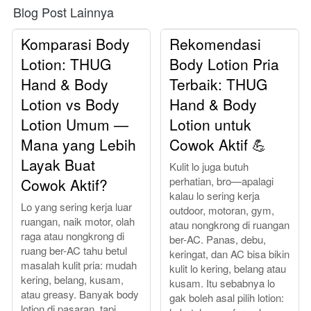
Blog Post Lainnya
Komparasi Body
Rekomendasi
Lotion: THUG
Body Lotion Pria
Hand & Body
Terbaik: THUG
Lotion vs Body
Hand & Body
Lotion Umum —
Lotion untuk
Mana yang Lebih
Cowok Aktif 💪
Layak Buat
Kulit lo juga butuh
perhatian, bro—apalagi
Cowok Aktif?
kalau lo sering kerja
Lo yang sering kerja luar
outdoor, motoran, gym,
ruangan, naik motor, olah
atau nongkrong di ruangan
raga atau nongkrong di
ber-AC. Panas, debu,
ruang ber-AC tahu betul
keringat, dan AC bisa bikin
masalah kulit pria: mudah
kulit lo kering, belang atau
kering, belang, kusam,
kusam. Itu sebabnya lo
atau greasy. Banyak body
gak boleh asal pilih lotion:
lotion di pasaran, tapi