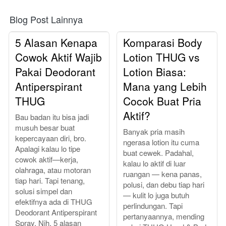
Blog Post Lainnya
5 Alasan Kenapa
Komparasi Body
Cowok Aktif Wajib
Lotion THUG vs
Pakai Deodorant
Lotion Biasa:
Antiperspirant
Mana yang Lebih
THUG
Cocok Buat Pria
Aktif?
Bau badan itu bisa jadi
musuh besar buat
Banyak pria masih
kepercayaan diri, bro.
ngerasa lotion itu cuma
Apalagi kalau lo tipe
buat cewek. Padahal,
cowok aktif—kerja,
kalau lo aktif di luar
olahraga, atau motoran
ruangan — kena panas,
tiap hari. Tapi tenang,
polusi, dan debu tiap hari
solusi simpel dan
— kulit lo juga butuh
efektifnya ada di THUG
perlindungan. Tapi
Deodorant Antiperspirant
pertanyaannya, mending
Spray. Nih, 5 alasan