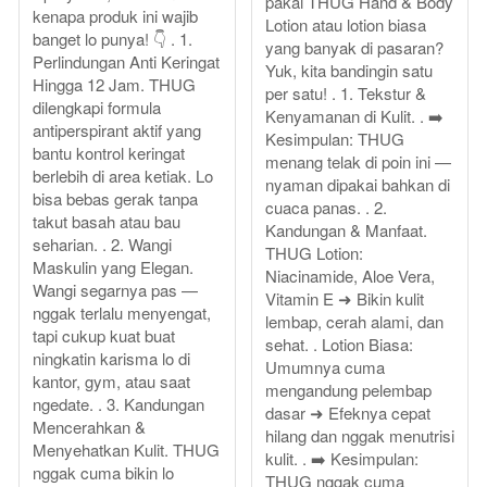
pakai THUG Hand & Body
kenapa produk ini wajib
Lotion atau lotion biasa
banget lo punya! 👇 . 1.
yang banyak di pasaran?
Perlindungan Anti Keringat
Yuk, kita bandingin satu
Hingga 12 Jam. THUG
per satu! . 1. Tekstur &
dilengkapi formula
Kenyamanan di Kulit. . ➡️
antiperspirant aktif yang
Kesimpulan: THUG
bantu kontrol keringat
menang telak di poin ini —
berlebih di area ketiak. Lo
nyaman dipakai bahkan di
bisa bebas gerak tanpa
cuaca panas. . 2.
takut basah atau bau
Kandungan & Manfaat.
seharian. . 2. Wangi
THUG Lotion:
Maskulin yang Elegan.
Niacinamide, Aloe Vera,
Wangi segarnya pas —
Vitamin E ➜ Bikin kulit
nggak terlalu menyengat,
lembap, cerah alami, dan
tapi cukup kuat buat
sehat. . Lotion Biasa:
ningkatin karisma lo di
Umumnya cuma
kantor, gym, atau saat
mengandung pelembap
ngedate. . 3. Kandungan
dasar ➜ Efeknya cepat
Mencerahkan &
hilang dan nggak menutrisi
Menyehatkan Kulit. THUG
kulit. . ➡️ Kesimpulan:
nggak cuma bikin lo
THUG nggak cuma