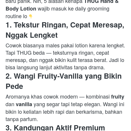
baru panik. Nih, 5 alasan kenapa 
THUG Hand & 
 wajib masuk ke daily grooming 
Body Lotion
routine lo 
1. Tekstur Ringan, Cepat Meresap, 
Nggak Lengket
Cowok biasanya males pakai lotion karena lengket. 
Tapi THUG beda — teksturnya ringan, cepat 
meresap, dan nggak bikin kulit terasa berat. Jadi lo 
bisa langsung lanjut aktivitas tanpa drama.  
2. Wangi Fruity-Vanilla yang Bikin 
Pede
Aromanya khas cowok modern — kombinasi 
fruity
dan 
 yang segar tapi tetap elegan. Wangi ini 
vanilla
bikin lo keliatan lebih rapi dan berkarisma, bahkan 
tanpa parfum.  
3. Kandungan Aktif Premium