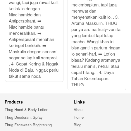
wangi, tapi juga rawat kulit
melembapkan, tapi juga
ketiak lo dengan
merawat dan
Niacinamide dan
menyehatkan kulit lo. . 3.
Antiperspirant. ➡️
Aroma Maskulin. THUG
Niacinamide bantu
punya aroma fruity-vanilla
mencerahkan. ➡️
yang lembut tapi tetap
Antiperspirant menahan
macho. Wangi khas ini
keringet berlebih. ➡️
bisa gantiin parfum ringan
Maskulin dengan sensasi
lo sehari-hari. ➡️ Lotion
segar setiap kali semprot.
biasa? Kadang aromanya
. 4. Cepat Kering & Nggak
terlalu manis, netral, atau
Noda di Baju. Nggak perlu
cepat hilang. . 4. Daya
takut sama noda
Tahan Kelembapan.
THUG
Products
Links
Thug Hand & Body Lotion
About
Thug Deodorant Spray
Home
Thug Facewash Brightening
Blog