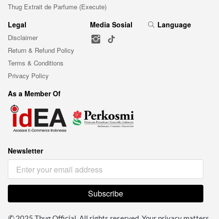
Thug Extrait de Parfume (Execute)
Legal
Media Sosial
Language
Disclaimer
Return & Refund Policy
Terms & Conditions
Privacy Policy
As a Member Of
Newsletter
Subscribe
`
 2025 Thug Official. All rights reserved. Your privacy matters. 