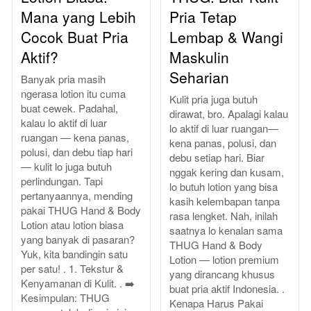
Mana yang Lebih
Pria Tetap
Cocok Buat Pria
Lembap & Wangi
Aktif?
Maskulin
Seharian
Banyak pria masih
ngerasa lotion itu cuma
Kulit pria juga butuh
buat cewek. Padahal,
dirawat, bro. Apalagi kalau
kalau lo aktif di luar
lo aktif di luar ruangan—
ruangan — kena panas,
kena panas, polusi, dan
polusi, dan debu tiap hari
debu setiap hari. Biar
— kulit lo juga butuh
nggak kering dan kusam,
perlindungan. Tapi
lo butuh lotion yang bisa
pertanyaannya, mending
kasih kelembapan tanpa
pakai THUG Hand & Body
rasa lengket. Nah, inilah
Lotion atau lotion biasa
saatnya lo kenalan sama
yang banyak di pasaran?
THUG Hand & Body
Yuk, kita bandingin satu
Lotion — lotion premium
per satu! . 1. Tekstur &
yang dirancang khusus
Kenyamanan di Kulit. . ➡️
buat pria aktif Indonesia. .
Kesimpulan: THUG
Kenapa Harus Pakai