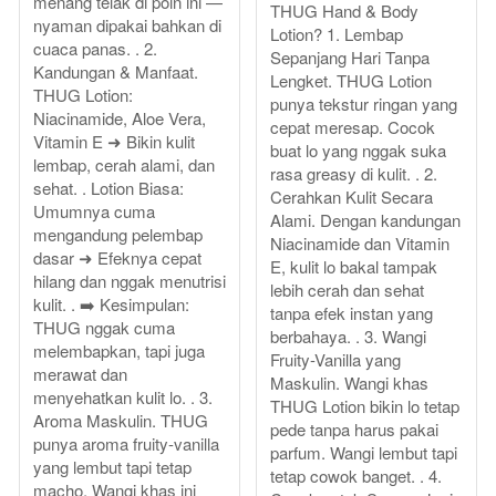
menang telak di poin ini —
THUG Hand & Body
nyaman dipakai bahkan di
Lotion? 1. Lembap
cuaca panas. . 2.
Sepanjang Hari Tanpa
Kandungan & Manfaat.
Lengket. THUG Lotion
THUG Lotion:
punya tekstur ringan yang
Niacinamide, Aloe Vera,
cepat meresap. Cocok
Vitamin E ➜ Bikin kulit
buat lo yang nggak suka
lembap, cerah alami, dan
rasa greasy di kulit. . 2.
sehat. . Lotion Biasa:
Cerahkan Kulit Secara
Umumnya cuma
Alami. Dengan kandungan
mengandung pelembap
Niacinamide dan Vitamin
dasar ➜ Efeknya cepat
E, kulit lo bakal tampak
hilang dan nggak menutrisi
lebih cerah dan sehat
kulit. . ➡️ Kesimpulan:
tanpa efek instan yang
THUG nggak cuma
berbahaya. . 3. Wangi
melembapkan, tapi juga
Fruity-Vanilla yang
merawat dan
Maskulin. Wangi khas
menyehatkan kulit lo. . 3.
THUG Lotion bikin lo tetap
Aroma Maskulin. THUG
pede tanpa harus pakai
punya aroma fruity-vanilla
parfum. Wangi lembut tapi
yang lembut tapi tetap
tetap cowok banget. . 4.
macho. Wangi khas ini