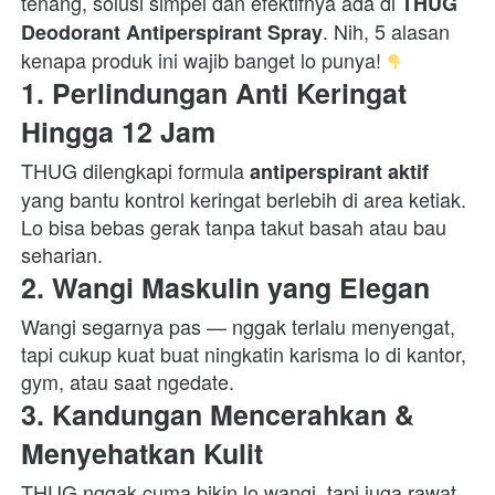
tenang, solusi simpel dan efektifnya ada di 
THUG 
. Nih, 5 alasan 
Deodorant Antiperspirant Spray
kenapa produk ini wajib banget lo punya! 
1. Perlindungan Anti Keringat 
Hingga 12 Jam
THUG dilengkapi formula 
antiperspirant aktif
yang bantu kontrol keringat berlebih di area ketiak. 
Lo bisa bebas gerak tanpa takut basah atau bau 
seharian.  
2. Wangi Maskulin yang Elegan
Wangi segarnya pas — nggak terlalu menyengat, 
tapi cukup kuat buat ningkatin karisma lo di kantor, 
gym, atau saat ngedate.  
3. Kandungan Mencerahkan & 
Menyehatkan Kulit
THUG nggak cuma bikin lo wangi, tapi juga rawat 