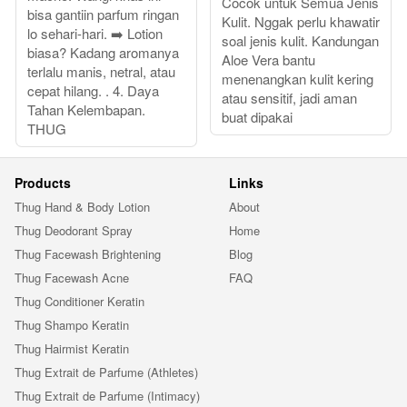
Cocok untuk Semua Jenis
bisa gantiin parfum ringan
Kulit. Nggak perlu khawatir
lo sehari-hari. ➡️ Lotion
soal jenis kulit. Kandungan
biasa? Kadang aromanya
Aloe Vera bantu
terlalu manis, netral, atau
menenangkan kulit kering
cepat hilang. . 4. Daya
atau sensitif, jadi aman
Tahan Kelembapan.
buat dipakai
THUG
Products
Links
Thug Hand & Body Lotion
About
Thug Deodorant Spray
Home
Thug Facewash Brightening
Blog
Thug Facewash Acne
FAQ
Thug Conditioner Keratin
Thug Shampo Keratin
Thug Hairmist Keratin
Thug Extrait de Parfume (Athletes)
Thug Extrait de Parfume (Intimacy)