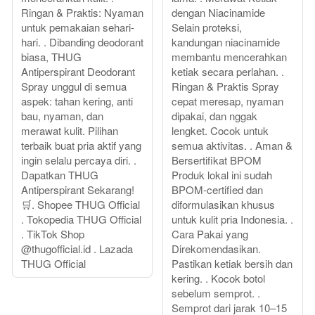
Ringan & Praktis: Nyaman
dengan Niacinamide
untuk pemakaian sehari-
Selain proteksi,
hari. . Dibanding deodorant
kandungan niacinamide
biasa, THUG
membantu mencerahkan
Antiperspirant Deodorant
ketiak secara perlahan. .
Spray unggul di semua
Ringan & Praktis Spray
aspek: tahan kering, anti
cepat meresap, nyaman
bau, nyaman, dan
dipakai, dan nggak
merawat kulit. Pilihan
lengket. Cocok untuk
terbaik buat pria aktif yang
semua aktivitas. . Aman &
ingin selalu percaya diri. .
Bersertifikat BPOM
Dapatkan THUG
Produk lokal ini sudah
Antiperspirant Sekarang!
BPOM-certified dan
🛒. Shopee THUG Official
diformulasikan khusus
. Tokopedia THUG Official
untuk kulit pria Indonesia. .
. TikTok Shop
Cara Pakai yang
@thugofficial.id . Lazada
Direkomendasikan.
THUG Official
Pastikan ketiak bersih dan
kering. . Kocok botol
sebelum semprot. .
Semprot dari jarak 10–15