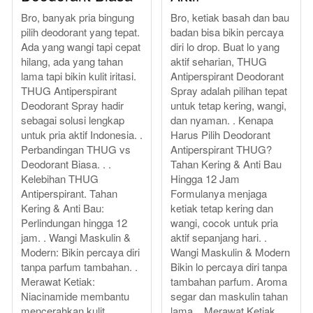
Bro, banyak pria bingung
Bro, ketiak basah dan bau
pilih deodorant yang tepat.
badan bisa bikin percaya
Ada yang wangi tapi cepat
diri lo drop. Buat lo yang
hilang, ada yang tahan
aktif seharian, THUG
lama tapi bikin kulit iritasi.
Antiperspirant Deodorant
THUG Antiperspirant
Spray adalah pilihan tepat
Deodorant Spray hadir
untuk tetap kering, wangi,
sebagai solusi lengkap
dan nyaman. . Kenapa
untuk pria aktif Indonesia. .
Harus Pilih Deodorant
Perbandingan THUG vs
Antiperspirant THUG?
Deodorant Biasa. . .
Tahan Kering & Anti Bau
Kelebihan THUG
Hingga 12 Jam
Antiperspirant. Tahan
Formulanya menjaga
Kering & Anti Bau:
ketiak tetap kering dan
Perlindungan hingga 12
wangi, cocok untuk pria
jam. . Wangi Maskulin &
aktif sepanjang hari. .
Modern: Bikin percaya diri
Wangi Maskulin & Modern
tanpa parfum tambahan. .
Bikin lo percaya diri tanpa
Merawat Ketiak:
tambahan parfum. Aroma
Niacinamide membantu
segar dan maskulin tahan
mencerahkan kulit. .
lama. . Merawat Ketiak