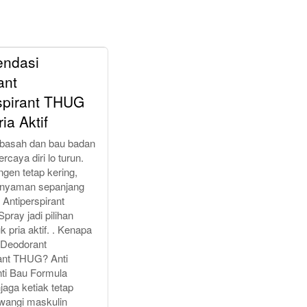
ndasi
ant
spirant THUG
ia Aktif
k basah dan bau badan
ercaya diri lo turun.
ngen tetap kering,
 nyaman sepanjang
Antiperspirant
pray jadi pilihan
k pria aktif. . Kenapa
h Deodorant
rant THUG? Anti
ti Bau Formula
ga ketiak tetap
 wangi maskulin