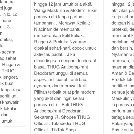
ak cuma
hingga 12 jam untuk pria aktif. .
hingga 12 
pi juga
Wangi Maskulin & Modern: Bikin
aktivitas p
in lo. Lo
percaya diri tanpa parfum
kerja sehar
a harus
tambahan. . Merawat Ketiak:
dengan Nia
. . 3.
Niacinamide membantu
proteksi, 
an
mencerahkan kulit ketiak. .
mencerahka
oteksi,
Ringan & Praktis: Nyaman
perlahan, bi
tu
dipakai sehari-hari, cocok untuk
dan bersih.
o secara
aktivitas padat. . Jika
Nyaman Sp
tap sehat
dibandingkan dengan deodorant
meresap, ti
ur Ringan &
biasa, THUG Antiperspirant
nyaman dipa
ay THUG
Deodorant unggul di semua
Aman & Ber
 lengket,
aspek: anti basah, anti bau,
Produk lok
ok buat
nyaman, dan merawat kulit.
certified, 
 tanpa rasa
Pilihan terbaik buat pria modern
semua jenis
ertifikat
yang aktif dan ingin selalu
Maskulin y
 khawatir
percaya diri. . Beli THUG
lo percaya 
 lokal ini
Antiperspirant Deodorant
parfum tam
 dan
Sekarang 🛒. Shopee THUG
terjaga sep
 untuk
Official . Tokopedia THUG
Pakai yang
Official . TikTok Shop
Pastikan ke