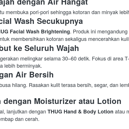
ajah dengan Air Hangat
acial Wash Secukupnya
. Produk ini mengandung 
UG Facial Wash Brightening
untuk membersihkan kotoran sekaligus mencerahkan kulit
mbut ke Seluruh Wajah
gerakan melingkar selama 30–60 detik. Fokus di area T-z
 lebih berminyak.  
ngan Air Bersih
busa hilang. Rasakan kulit terasa bersih, segar, dan lem
n dengan Moisturizer atau Lotion
l, lanjutkan dengan 
 atau m
THUG Hand & Body Lotion
lembap dan cerah.