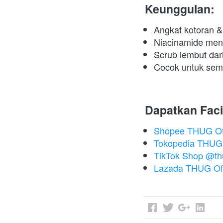
Keunggulan:
Angkat kotoran & 
Niacinamide menc
Scrub lembut dari
Cocok untuk semua
Dapatkan Fac
Shopee THUG Off
Tokopedia THUG O
TikTok Shop @thug
Lazada THUG Off