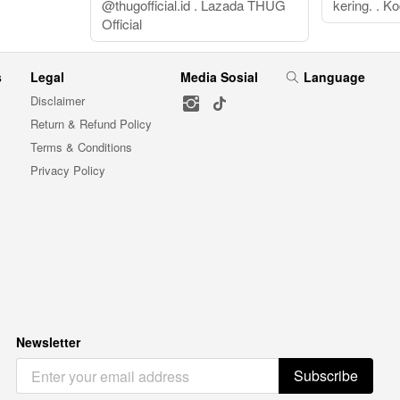
@thugofficial.id . Lazada THUG
kering. . K
Official
s
Legal
Media Sosial
Language
Disclaimer
Return & Refund Policy
Terms & Conditions
Privacy Policy
Newsletter
Subscribe
`