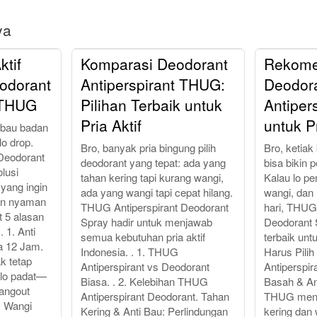
ya
ktif
Komparasi Deodorant
Rekome
odorant
Antiperspirant THUG:
Deodor
 THUG
Pilihan Terbaik untuk
Antiper
Pria Aktif
untuk Pr
 bau badan
lo drop.
Bro, banyak pria bingung pilih
Bro, ketia
Deodorant
deodorant yang tepat: ada yang
bisa bikin p
lusi
tahan kering tapi kurang wangi,
Kalau lo pe
f yang ingin
ada yang wangi tapi cepat hilang.
wangi, dan
dan nyaman
THUG Antiperspirant Deodorant
hari, THUG 
t 5 alasan
Spray hadir untuk menjawab
Deodorant S
. 1. Anti
semua kebutuhan pria aktif
terbaik untu
a 12 Jam.
Indonesia. . 1. THUG
Harus Pili
k tetap
Antiperspirant vs Deodorant
Antiperspi
 lo padat—
Biasa. . 2. Kelebihan THUG
Basah & An
hangout
Antiperspirant Deodorant. Tahan
THUG menja
u, Wangi
Kering & Anti Bau: Perlindungan
kering dan