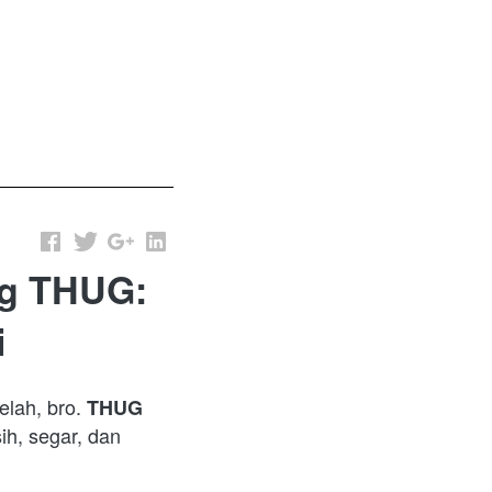
ng THUG:
i
lah, bro. 
THUG 
ih, segar, dan 