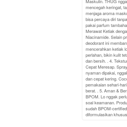
Maskulin. THUG ngg
mencegah keringat, ta
menjaga aroma maskul
bisa percaya diri tanp
pakai parfum tambahan
Merawat Ketiak deng
Niacinamide. Selain pr
deodorant ini memban
mencerahkan ketiak l
perlahan, bikin kulit te
dan bersih. . 4. Tekst
Cepat Meresap. Spr
nyaman dipakai, nggak
dan cepat kering. Coc
pemakaian sehari-hari
berat. . 5. Aman & Bers
BPOM. Lo nggak perlu
soal keamanan. Produk
sudah BPOM-certified
diformulasikan khusus