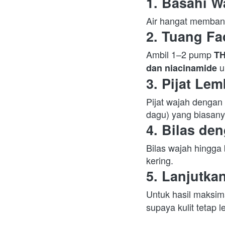
1. Basahi W
2. Tuang F
Ambil 1–2 pump 
TH
 
dan niacinamide
3. Pijat Le
Pijat wajah dengan 
dagu) yang biasanya
4. Bilas de
Bilas wajah hingga 
kering.  
5. Lanjutka
Untuk hasil maksima
supaya kulit tetap 