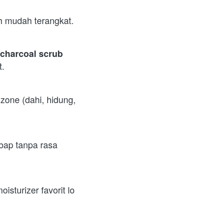
Air hangat membantu membuka pori-pori sehingga kotoran dan minyak lebih mudah terangkat.  
charcoal scrub 
.  
one (dahi, hidung, 
bap tanpa rasa 
oisturizer favorit lo 