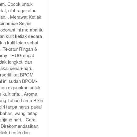
jam. Cocok untuk
adat, olahraga, atau
ian. . Merawat Ketiak
cinamide Selain
deodorant ini membantu
n kulit ketiak secara
kin kulit tetap sehat
 . Tekstur Ringan &
ray THUG cepat
dak lengket, dan
kai sehari-hari. .
sertifikat BPOM
al ini sudah BPOM-
aman digunakan untuk
 kulit pria. . Aroma
ang Tahan Lama Bikin
diri tanpa harus pakai
bahan, wangi tetap
anjang hari. . Cara
 Direkomendasikan.
tiak bersih dan