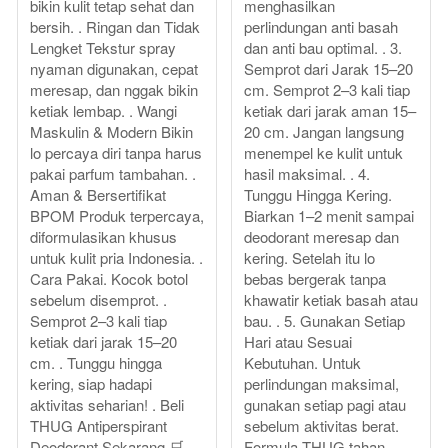
bikin kulit tetap sehat dan
menghasilkan
bersih. . Ringan dan Tidak
perlindungan anti basah
Lengket Tekstur spray
dan anti bau optimal. . 3.
nyaman digunakan, cepat
Semprot dari Jarak 15–20
meresap, dan nggak bikin
cm. Semprot 2–3 kali tiap
ketiak lembap. . Wangi
ketiak dari jarak aman 15–
Maskulin & Modern Bikin
20 cm. Jangan langsung
lo percaya diri tanpa harus
menempel ke kulit untuk
pakai parfum tambahan. .
hasil maksimal. . 4.
Aman & Bersertifikat
Tunggu Hingga Kering.
BPOM Produk terpercaya,
Biarkan 1–2 menit sampai
diformulasikan khusus
deodorant meresap dan
untuk kulit pria Indonesia. .
kering. Setelah itu lo
Cara Pakai. Kocok botol
bebas bergerak tanpa
sebelum disemprot. .
khawatir ketiak basah atau
Semprot 2–3 kali tiap
bau. . 5. Gunakan Setiap
ketiak dari jarak 15–20
Hari atau Sesuai
cm. . Tunggu hingga
Kebutuhan. Untuk
kering, siap hadapi
perlindungan maksimal,
aktivitas seharian! . Beli
gunakan setiap pagi atau
THUG Antiperspirant
sebelum aktivitas berat.
Deodorant Sekarang 🛒.
Formula THUG tahan