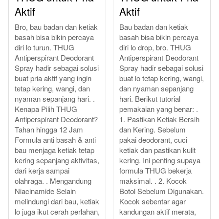
Aktif
Aktif
Bro, bau badan dan ketiak
Bau badan dan ketiak
basah bisa bikin percaya
basah bisa bikin percaya
diri lo turun. THUG
diri lo drop, bro. THUG
Antiperspirant Deodorant
Antiperspirant Deodorant
Spray hadir sebagai solusi
Spray hadir sebagai solusi
buat pria aktif yang ingin
buat lo tetap kering, wangi,
tetap kering, wangi, dan
dan nyaman sepanjang
nyaman sepanjang hari. .
hari. Berikut tutorial
Kenapa Pilih THUG
pemakaian yang benar: .
Antiperspirant Deodorant?
1. Pastikan Ketiak Bersih
Tahan hingga 12 Jam
dan Kering. Sebelum
Formula anti basah & anti
pakai deodorant, cuci
bau menjaga ketiak tetap
ketiak dan pastikan kulit
kering sepanjang aktivitas,
kering. Ini penting supaya
dari kerja sampai
formula THUG bekerja
olahraga. . Mengandung
maksimal. . 2. Kocok
Niacinamide Selain
Botol Sebelum Digunakan.
melindungi dari bau, ketiak
Kocok sebentar agar
lo juga ikut cerah perlahan,
kandungan aktif merata,