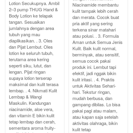
Lotion Secukupnya. Ambil
Niacinamide membantu
2–3 pump THUG Hand &
kulit tampak lebih cerah
Body Lotion ke telapak
dan merata. Cocok buat
tangan. Sesuaikan
pria aktif yang sering
jumlahnya dengan area
terkena sinar matahari
tubuh yang mau
atau polusi. . 3. Formula
diaplikasikan. . 3. Oles
Aman untuk Semua Jenis
dan Pijat Lembut. Oles
Kulit. Baik kulit normal,
lotion ke seluruh tubuh,
berminyak, atau sensitif,
terutama area kering
semua cocok pakai
seperti siku, lutut, dan
produk ini. Lembut tapi
lengan. Pijat ringan
efektif, jadi nggak bikin
supaya lotion terserap
kulit iritasi. . 4. Praktis
maksimal dan kulit terasa
untuk Aktivitas Sehari-
lembap. . 4. Nikmati Kulit
hari. Tekstur ringan,
Lembap & Wangi
mudah berbusa, dan
Maskulin. Kandungan
gampang dibilas. Lo bisa
niacinamide, aloe vera,
pakai pagi atau malam,
dan vitamin E bikin kulit
atau kapan saja setelah
tetap lembap dan cerah,
aktivitas olahraga, bikin
sementara aroma fruity-
kulit tetap