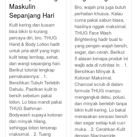
Maskulin
Bro, wajah pria juga butuh
perhatian khusus. Kalau
Sepanjang Hari
cuma pakai sabun biasa,
Kulit kering dan kusam
hasilnya nggak maksimal.
bisa bikin lo kurang
THUG Face Wash
percaya diri, bro. THUG
Brightening hadir buat lo
Hand & Body Lotion hadir
yang pengen wajah bersih,
untuk pria aktif yang ingin
segar, dan cerah. Berikut
kulit tetap lembap, sehat,
5 alasan kenapa produk ini
dan wangi sepanjang hari.
wajib ada di rutinitas lo: . 1.
Berikut tutorial lengkap
Bersihkan Minyak &
pemakaiannya: . 1.
Kotoran Maksimal.
Bersihkan Tubuh Terlebih
Charcoal scrub di dalam
Dahulu. Pastikan kulit lo
formula THUG mampu
bersih sebelum pakai
mengangkat debu, polusi,
lotion. Lo bisa mandi pakai
dan minyak berlebih tanpa
THUG Bathman
bikin kulit kering. Lo bakal
Bodywash supaya kotoran
merasakan sensasi bersih
dan minyak hilang,
dan segar setiap kali cuci
sehingga lotion terserap
muka. . 2. Cerahkan Kulit
maksimal. . 2. Tuang
dengan Niacinamide.