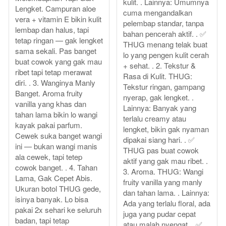
kulit. . Lainnya: Umumnya
Lengket. Campuran aloe
cuma mengandalkan
vera + vitamin E bikin kulit
pelembap standar, tanpa
lembap dan halus, tapi
bahan pencerah aktif. . ✅
tetap ringan — gak lengket
THUG menang telak buat
sama sekali. Pas banget
lo yang pengen kulit cerah
buat cowok yang gak mau
+ sehat. . 2. Tekstur &
ribet tapi tetap merawat
Rasa di Kulit. THUG:
diri. . 3. Wanginya Manly
Tekstur ringan, gampang
Banget. Aroma fruity
nyerap, gak lengket. .
vanilla yang khas dan
Lainnya: Banyak yang
tahan lama bikin lo wangi
terlalu creamy atau
kayak pakai parfum.
lengket, bikin gak nyaman
Cewek suka banget wangi
dipakai siang hari. . ✅
ini — bukan wangi manis
THUG pas buat cowok
ala cewek, tapi tetep
aktif yang gak mau ribet. .
cowok banget. . 4. Tahan
3. Aroma. THUG: Wangi
Lama, Gak Cepet Abis.
fruity vanilla yang manly
Ukuran botol THUG gede,
dan tahan lama. . Lainnya:
isinya banyak. Lo bisa
Ada yang terlalu floral, ada
pakai 2x sehari ke seluruh
juga yang pudar cepat
badan, tapi tetap
atau malah nyengat. . ✅