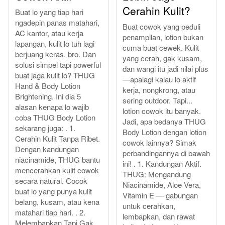
Cerahin Kulit?
Buat lo yang tiap hari
ngadepin panas matahari,
Buat cowok yang peduli
AC kantor, atau kerja
penampilan, lotion bukan
lapangan, kulit lo tuh lagi
cuma buat cewek. Kulit
berjuang keras, bro. Dan
yang cerah, gak kusam,
solusi simpel tapi powerful
dan wangi itu jadi nilai plus
buat jaga kulit lo? THUG
—apalagi kalau lo aktif
Hand & Body Lotion
kerja, nongkrong, atau
Brightening. Ini dia 5
sering outdoor. Tapi...
alasan kenapa lo wajib
lotion cowok itu banyak.
coba THUG Body Lotion
Jadi, apa bedanya THUG
sekarang juga: . 1.
Body Lotion dengan lotion
Cerahin Kulit Tanpa Ribet.
cowok lainnya? Simak
Dengan kandungan
perbandingannya di bawah
niacinamide, THUG bantu
ini! . 1. Kandungan Aktif.
mencerahkan kulit cowok
THUG: Mengandung
secara natural. Cocok
Niacinamide, Aloe Vera,
buat lo yang punya kulit
Vitamin E — gabungan
belang, kusam, atau kena
untuk cerahkan,
matahari tiap hari. . 2.
lembapkan, dan rawat
Melembapkan Tapi Gak