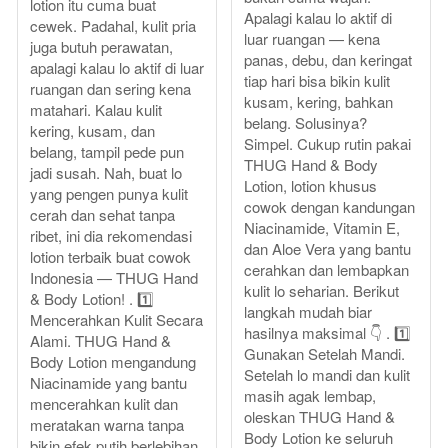
lotion itu cuma buat
Apalagi kalau lo aktif di
cewek. Padahal, kulit pria
luar ruangan — kena
juga butuh perawatan,
panas, debu, dan keringat
apalagi kalau lo aktif di luar
tiap hari bisa bikin kulit
ruangan dan sering kena
kusam, kering, bahkan
matahari. Kalau kulit
belang. Solusinya?
kering, kusam, dan
Simpel. Cukup rutin pakai
belang, tampil pede pun
THUG Hand & Body
jadi susah. Nah, buat lo
Lotion, lotion khusus
yang pengen punya kulit
cowok dengan kandungan
cerah dan sehat tanpa
Niacinamide, Vitamin E,
ribet, ini dia rekomendasi
dan Aloe Vera yang bantu
lotion terbaik buat cowok
cerahkan dan lembapkan
Indonesia — THUG Hand
kulit lo seharian. Berikut
& Body Lotion! . 1️⃣
langkah mudah biar
Mencerahkan Kulit Secara
hasilnya maksimal 👇 . 1️⃣
Alami. THUG Hand &
Gunakan Setelah Mandi.
Body Lotion mengandung
Setelah lo mandi dan kulit
Niacinamide yang bantu
masih agak lembap,
mencerahkan kulit dan
oleskan THUG Hand &
meratakan warna tanpa
Body Lotion ke seluruh
bikin efek putih berlebihan.