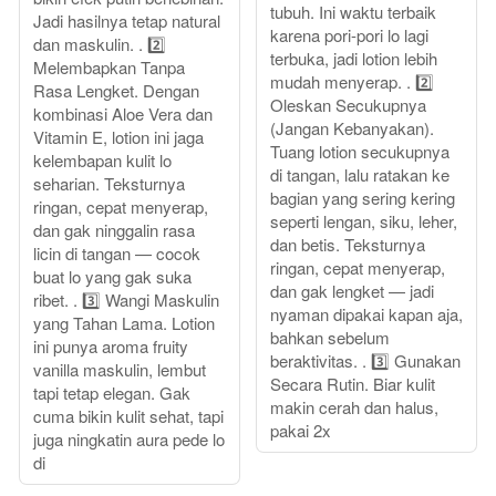
tubuh. Ini waktu terbaik
Jadi hasilnya tetap natural
karena pori-pori lo lagi
dan maskulin. . 2️⃣
terbuka, jadi lotion lebih
Melembapkan Tanpa
mudah menyerap. . 2️⃣
Rasa Lengket. Dengan
Oleskan Secukupnya
kombinasi Aloe Vera dan
(Jangan Kebanyakan).
Vitamin E, lotion ini jaga
Tuang lotion secukupnya
kelembapan kulit lo
di tangan, lalu ratakan ke
seharian. Teksturnya
bagian yang sering kering
ringan, cepat menyerap,
seperti lengan, siku, leher,
dan gak ninggalin rasa
dan betis. Teksturnya
licin di tangan — cocok
ringan, cepat menyerap,
buat lo yang gak suka
dan gak lengket — jadi
ribet. . 3️⃣ Wangi Maskulin
nyaman dipakai kapan aja,
yang Tahan Lama. Lotion
bahkan sebelum
ini punya aroma fruity
beraktivitas. . 3️⃣ Gunakan
vanilla maskulin, lembut
Secara Rutin. Biar kulit
tapi tetap elegan. Gak
makin cerah dan halus,
cuma bikin kulit sehat, tapi
pakai 2x
juga ningkatin aura pede lo
di