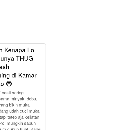
an Kenapa Lo
Punya THUG
ash
ning di Kamar
o 😎
 pasti sering
sama minyak, debu,
 yang bikin muka
dang udah cuci muka
 tapi tetep aja keliatan
 bro, mungkin sabun
lum cukup kuat. Kalau