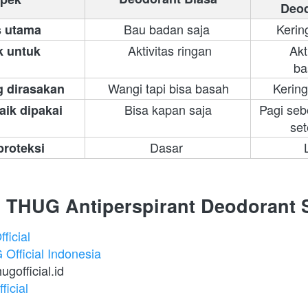
Deod
Bau badan saja 
 Kerin
 utama
 Aktivitas ringan
 Akt
 untuk
ba
Wangi tapi bisa basah
 Kerin
g dirasakan
Bisa kapan saja
Pagi sebe
aik dipakai
set
Dasar 
 
proteksi
 THUG Antiperspirant Deodorant 
ficial
Official Indonesia
gofficial.id 
icial