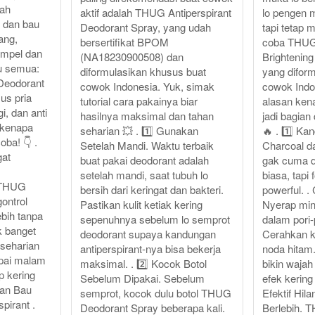
nah
aktif adalah THUG Antiperspirant
lo pengen 
h dan bau
Deodorant Spray, yang udah
tapi tetap 
ang,
bersertifikat BPOM
coba THUG
impel dan
(NA18230900508) dan
Brightening
tu semua:
diformulasikan khusus buat
yang difor
Deodorant
cowok Indonesia. Yuk, simak
cowok Indon
us pria
tutorial cara pakainya biar
alasan kena
i, dan anti
hasilnya maksimal dan tahan
jadi bagian 
 kenapa
seharian 💥 . 1️⃣ Gunakan
🔥 . 1️⃣ K
oba! 👇 .
Setelah Mandi. Waktu terbaik
Charcoal d
gat
buat pakai deodorant adalah
gak cuma d
setelah mandi, saat tubuh lo
biasa, tapi 
i THUG
bersih dari keringat dan bakteri.
powerful. .
ontrol
Pastikan kulit ketiak kering
Nyerap min
ebih tanpa
sepenuhnya sebelum lo semprot
dalam pori-
ok banget
deodorant supaya kandungan
Cerahkan k
 seharian
antiperspirant-nya bisa bekerja
noda hitam.
mpai malam
maksimal. . 2️⃣ Kocok Botol
bikin wajah 
p kering
Sebelum Dipakai. Sebelum
efek kering 
wan Bau
semprot, kocok dulu botol THUG
Efektif Hi
pirant .
Deodorant Spray beberapa kali.
Berlebih.