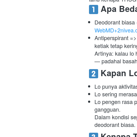
 Apa Bed
Deodorant biasa 
WebMD+2nivea.c
Antiperspirant =>
ketiak tetap kerin
Artinya: kalau l
— padahal basah
 Kapan L
Lo punya aktivita
Lo sering merasa 
Lo pengen rasa pe
gangguan.

Dalam kondisi sep
deodorant biasa. 
 Kenapa T