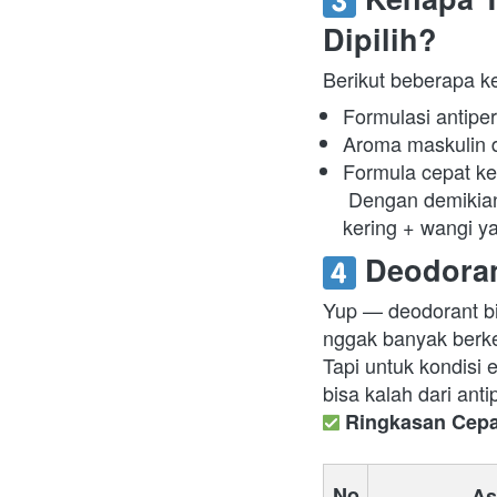
Dipilih?
Berikut beberapa k
Formulasi antipe
Aroma maskulin d
Formula cepat ker
 Dengan demikian, saat lo menggunakan THUG, lo dapet dua manfaat: ketiak yang tetap 
kering + wangi y
 Deodora
Yup — deodorant bia
nggak banyak berke
Tapi untuk kondisi 
bisa kalah dari antip
 Ringkasan Cepa
No
As