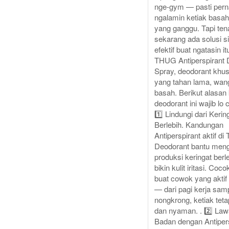
nge-gym — pasti per
ngalamin ketiak basa
yang ganggu. Tapi ten
sekarang ada solusi s
efektif buat ngatasin i
THUG Antiperspirant 
Spray, deodorant khus
yang tahan lama, wang
basah. Berikut alasan
deodorant ini wajib lo c
1️⃣ Lindungi dari Kerin
Berlebih. Kandungan
Antiperspirant aktif d
Deodorant bantu meng
produksi keringat berl
bikin kulit iritasi. Coc
buat cowok yang aktif
— dari pagi kerja sa
nongkrong, ketiak teta
dan nyaman. . 2️⃣ La
Badan dengan Antipers