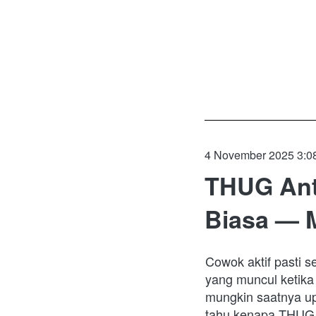
4 November 2025 3:0
THUG Ant
Biasa — 
Cowok aktif pasti 
yang muncul ketika 
mungkin saatnya up
tahu kenapa THUG An