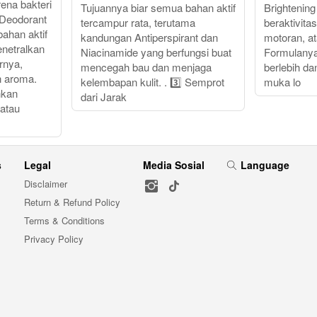
ena bakteri
Tujuannya biar semua bahan aktif
Brightening
 Deodorant
tercampur rata, terutama
beraktivita
bahan aktif
kandungan Antiperspirant dan
motoran, at
enetralkan
Niacinamide yang berfungsi buat
Formulanya
rnya,
mencegah bau dan menjaga
berlebih da
n aroma.
kelembapan kulit. . 3️⃣ Semprot
muka lo
hkan
dari Jarak
 atau
s
Legal
Media Sosial
Language
Disclaimer
Return & Refund Policy
Terms & Conditions
Privacy Policy