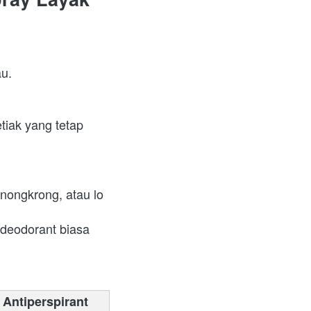
u. 
nongkrong, atau lo 
deodorant biasa 
Antiperspirant 