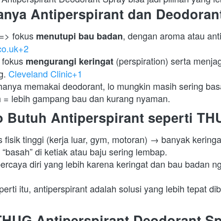
anya Antiperspirant dan Deodoran
=> fokus 
menutupi bau badan
o.uk+2
 fokus 
 (perspiration) serta menja
mengurangi keringat
g. 
Cleveland Clinic+1
o hanya memakai deodorant, lo mungkin masih sering basa
 = lebih gampang bau dan kurang nyaman. 
o Butuh Antiperspirant seperti T
s fisik tinggi (kerja luar, gym, motoran) → banyak keringa
“basah” di ketiak atau baju sering lembap. 
rcaya diri yang lebih karena keringat dan bau badan ngg
erti itu, antiperspirant adalah solusi yang lebih tepat di
HUG Antiperspirant Deodorant Sp