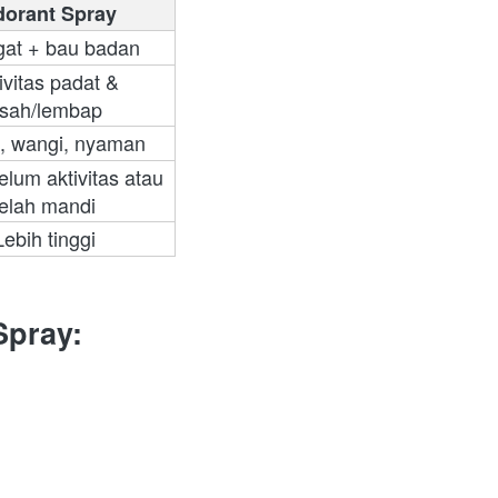
orant Spray
gat + bau badan
ivitas padat & 
sah/lembap
g, wangi, nyaman
lum aktivitas atau 
elah mandi  
Lebih tinggi
Spray: