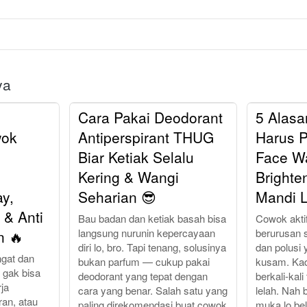
ya
Cara Pakai Deodorant
5 Alas
wok
Antiperspirant THUG
Harus 
Biar Ketiak Selalu
Face W
Kering & Wangi
Brighte
y,
Seharian 😎
Mandi L
 & Anti
Bau badan dan ketiak basah bisa
Cowok aktif
langsung nurunin kepercayaan
berurusan 
n 🔥
diri lo, bro. Tapi tenang, solusinya
dan polusi
ngat dan
bukan parfum — cukup pakai
kusam. Ka
 gak bisa
deodorant yang tepat dengan
berkali-kali
rja
cara yang benar. Salah satu yang
lelah. Nah
ran, atau
paling direkomendasi buat cowok
muka lo be