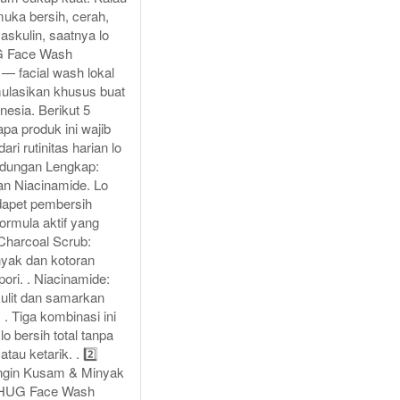
muka bersih, cerah,
maskulin, saatnya lo
 Face Wash
 — facial wash lokal
mulasikan khusus buat
esia. Berikut 5
pa produk ini wajib
dari rutinitas harian lo
andungan Lengkap:
an Niacinamide. Lo
apet pembersih
formula aktif yang
 Charcoal Scrub:
yak dan kotoran
pori. . Niacinamide:
ulit dan samarkan
 . Tiga kombinasi ini
lo bersih total tanpa
atau ketarik. . 2️⃣
langin Kusam & Minyak
 THUG Face Wash