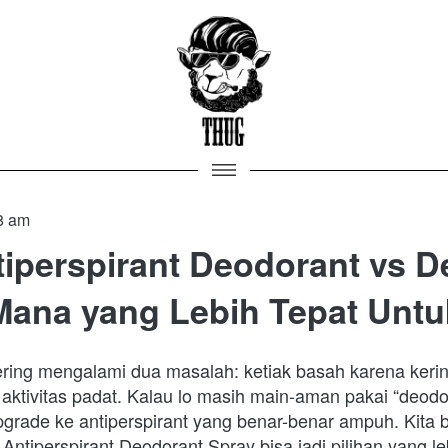
8 am
iperspirant Deodorant vs D
Mana yang Lebih Tepat Untu
sering mengalami dua masalah: ketiak basah karena keri
aktivitas padat. Kalau lo masih main-aman pakai “deodor
grade ke antiperspirant yang benar-benar ampuh. Kita b
tiperspirant Deodorant Spray bisa jadi pilihan yang leb