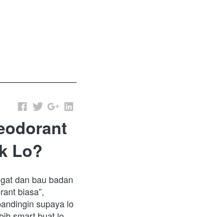
eodorant
k Lo?
ngat dan bau badan 
ant biasa”, 
andingin supaya lo 
ih smart buat lo.  