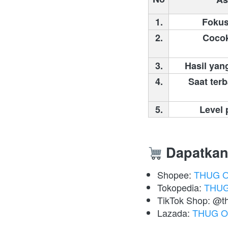
1.
Fokus
2.
Cocok
3.
Hasil yan
4.
 Saat terb
5.
Level 
 Dapatkan
Shopee: 
THUG Of
Tokopedia: 
THUG 
TikTok Shop: @thu
Lazada: 
THUG Off