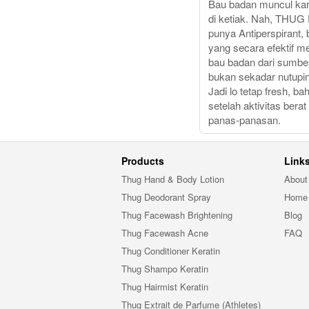
Bau badan muncul kar
di ketiak. Nah, THUG
punya Antiperspirant, 
yang secara efektif m
bau badan dari sumbe
bukan sekadar nutupi
Jadi lo tetap fresh, ba
setelah aktivitas berat
panas-panasan.
Products
Link
Thug Hand & Body Lotion
About
Thug Deodorant Spray
Home
Thug Facewash Brightening
Blog
Thug Facewash Acne
FAQ
Thug Conditioner Keratin
Thug Shampo Keratin
Thug Hairmist Keratin
Thug Extrait de Parfume (Athletes)