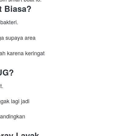
t Biasa?
, dengan aroma atau antibakteri. 
ga supaya area 
h karena keringat 
HUG?
t. 
ak lagi jadi 
bandingkan 
ray Layak 