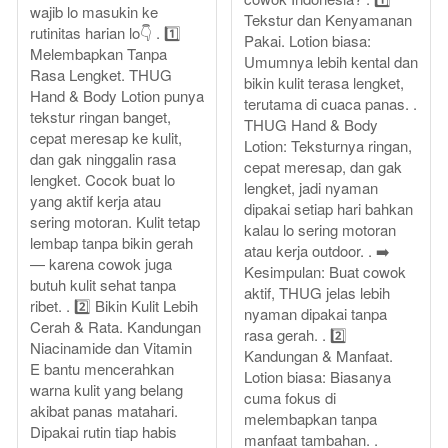
wajib lo masukin ke
Tekstur dan Kenyamanan
rutinitas harian lo👇 . 1️⃣
Pakai. Lotion biasa:
Melembapkan Tanpa
Umumnya lebih kental dan
Rasa Lengket. THUG
bikin kulit terasa lengket,
Hand & Body Lotion punya
terutama di cuaca panas. .
tekstur ringan banget,
THUG Hand & Body
cepat meresap ke kulit,
Lotion: Teksturnya ringan,
dan gak ninggalin rasa
cepat meresap, dan gak
lengket. Cocok buat lo
lengket, jadi nyaman
yang aktif kerja atau
dipakai setiap hari bahkan
sering motoran. Kulit tetap
kalau lo sering motoran
lembap tanpa bikin gerah
atau kerja outdoor. . ➡️
— karena cowok juga
Kesimpulan: Buat cowok
butuh kulit sehat tanpa
aktif, THUG jelas lebih
ribet. . 2️⃣ Bikin Kulit Lebih
nyaman dipakai tanpa
Cerah & Rata. Kandungan
rasa gerah. . 2️⃣
Niacinamide dan Vitamin
Kandungan & Manfaat.
E bantu mencerahkan
Lotion biasa: Biasanya
warna kulit yang belang
cuma fokus di
akibat panas matahari.
melembapkan tanpa
Dipakai rutin tiap habis
manfaat tambahan. .