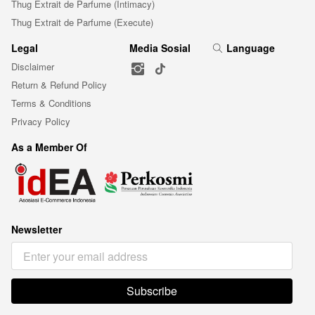
Thug Extrait de Parfume (Intimacy)
Thug Extrait de Parfume (Execute)
Legal
Media Sosial
Language
Disclaimer
Return & Refund Policy
Terms & Conditions
Privacy Policy
As a Member Of
Newsletter
Subscribe
`