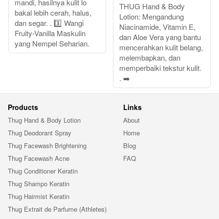
mandi, hasilnya kulit lo
THUG Hand & Body
bakal lebih cerah, halus,
Lotion: Mengandung
dan segar. . 3️⃣ Wangi
Niacinamide, Vitamin E,
Fruity-Vanilla Maskulin
dan Aloe Vera yang bantu
yang Nempel Seharian.
mencerahkan kulit belang,
melembapkan, dan
memperbaiki tekstur kulit.
. ➡️
Products
Links
Thug Hand & Body Lotion
About
Thug Deodorant Spray
Home
Thug Facewash Brightening
Blog
Thug Facewash Acne
FAQ
Thug Conditioner Keratin
Thug Shampo Keratin
Thug Hairmist Keratin
Thug Extrait de Parfume (Athletes)