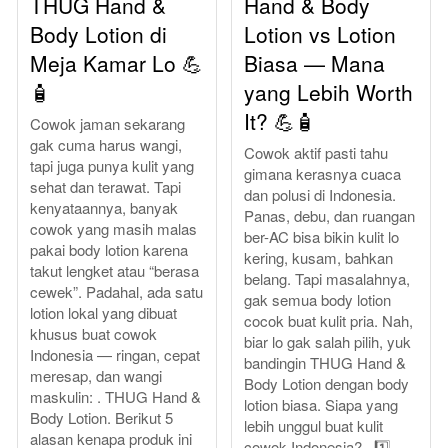
THUG Hand &
Hand & Body
Body Lotion di
Lotion vs Lotion
Meja Kamar Lo 💪
Biasa — Mana
🧴
yang Lebih Worth
It? 💪🧴
Cowok jaman sekarang
gak cuma harus wangi,
Cowok aktif pasti tahu
tapi juga punya kulit yang
gimana kerasnya cuaca
sehat dan terawat. Tapi
dan polusi di Indonesia.
kenyataannya, banyak
Panas, debu, dan ruangan
cowok yang masih malas
ber-AC bisa bikin kulit lo
pakai body lotion karena
kering, kusam, bahkan
takut lengket atau “berasa
belang. Tapi masalahnya,
cewek”. Padahal, ada satu
gak semua body lotion
lotion lokal yang dibuat
cocok buat kulit pria. Nah,
khusus buat cowok
biar lo gak salah pilih, yuk
Indonesia — ringan, cepat
bandingin THUG Hand &
meresap, dan wangi
Body Lotion dengan body
maskulin: . THUG Hand &
lotion biasa. Siapa yang
Body Lotion. Berikut 5
lebih unggul buat kulit
alasan kenapa produk ini
cowok Indonesia? . 1️⃣