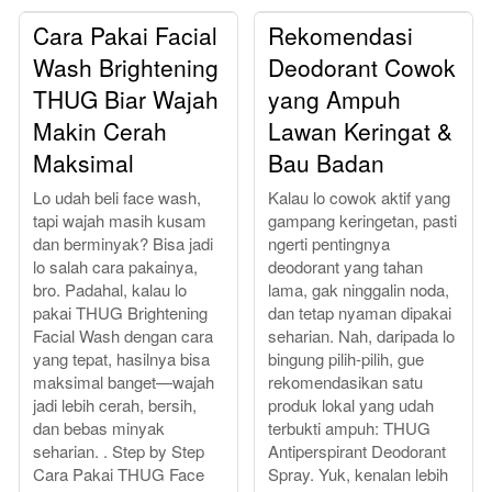
Cara Pakai Facial
Rekomendasi
Wash Brightening
Deodorant Cowok
THUG Biar Wajah
yang Ampuh
Makin Cerah
Lawan Keringat &
Maksimal
Bau Badan
Lo udah beli face wash,
Kalau lo cowok aktif yang
tapi wajah masih kusam
gampang keringetan, pasti
dan berminyak? Bisa jadi
ngerti pentingnya
lo salah cara pakainya,
deodorant yang tahan
bro. Padahal, kalau lo
lama, gak ninggalin noda,
pakai THUG Brightening
dan tetap nyaman dipakai
Facial Wash dengan cara
seharian. Nah, daripada lo
yang tepat, hasilnya bisa
bingung pilih-pilih, gue
maksimal banget—wajah
rekomendasikan satu
jadi lebih cerah, bersih,
produk lokal yang udah
dan bebas minyak
terbukti ampuh: THUG
seharian. . Step by Step
Antiperspirant Deodorant
Cara Pakai THUG Face
Spray. Yuk, kenalan lebih