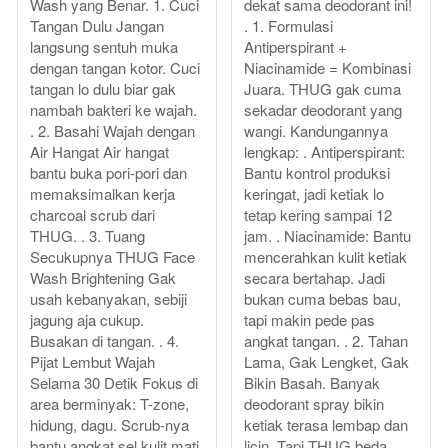
Wash yang Benar. 1. Cuci
dekat sama deodorant ini!
Tangan Dulu Jangan
. 1. Formulasi
langsung sentuh muka
Antiperspirant +
dengan tangan kotor. Cuci
Niacinamide = Kombinasi
tangan lo dulu biar gak
Juara. THUG gak cuma
nambah bakteri ke wajah.
sekadar deodorant yang
. 2. Basahi Wajah dengan
wangi. Kandungannya
Air Hangat Air hangat
lengkap: . Antiperspirant:
bantu buka pori-pori dan
Bantu kontrol produksi
memaksimalkan kerja
keringat, jadi ketiak lo
charcoal scrub dari
tetap kering sampai 12
THUG. . 3. Tuang
jam. . Niacinamide: Bantu
Secukupnya THUG Face
mencerahkan kulit ketiak
Wash Brightening Gak
secara bertahap. Jadi
usah kebanyakan, sebiji
bukan cuma bebas bau,
jagung aja cukup.
tapi makin pede pas
Busakan di tangan. . 4.
angkat tangan. . 2. Tahan
Pijat Lembut Wajah
Lama, Gak Lengket, Gak
Selama 30 Detik Fokus di
Bikin Basah. Banyak
area berminyak: T-zone,
deodorant spray bikin
hidung, dagu. Scrub-nya
ketiak terasa lembap dan
bantu angkat sel kulit mati
licin. Tapi THUG beda.