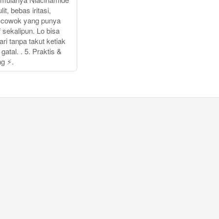
lit, bebas iritasi,
 cowok yang punya
if sekalipun. Lo bisa
ari tanpa takut ketiak
gatal. . 5. Praktis &
ng ⚡.