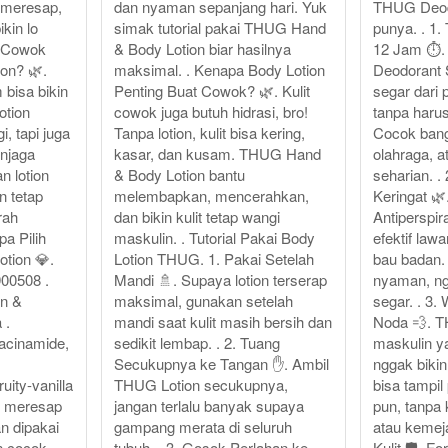
 meresap,
dan nyaman sepanjang hari. Yuk
THUG Deodo
kin lo
simak tutorial pakai THUG Hand
punya. . 1
a Cowok
& Body Lotion biar hasilnya
12 Jam ⏱️
on? 🌿.
maksimal. . Kenapa Body Lotion
Deodorant S
 bisa bikin
Penting Buat Cowok? 🌿. Kulit
segar dari
otion
cowok juga butuh hidrasi, bro!
tanpa harus
, tapi juga
Tanpa lotion, kulit bisa kering,
Cocok bange
njaga
kasar, dan kusam. THUG Hand
olahraga, 
n lotion
& Body Lotion bantu
seharian. . 
an tetap
melembapkan, mencerahkan,
Keringat 
rah
dan bikin kulit tetap wangi
Antiperspira
pa Pilih
maskulin. . Tutorial Pakai Body
efektif law
tion 💎.
Lotion THUG. 1. Pakai Setelah
bau badan. 
00508 .
Mandi 🚿. Supaya lotion terserap
nyaman, ng
n &
maksimal, gunakan setelah
segar. . 3.
 .
mandi saat kulit masih bersih dan
Noda 💨. 
acinamide,
sedikit lembap. . 2. Tuang
maskulin y
Secukupnya ke Tangan ✋. Ambil
nggak bikin 
uity-vanilla
THUG Lotion secukupnya,
bisa tampil
t meresap
jangan terlalu banyak supaya
pun, tanpa 
n dipakai
gampang merata di seluruh
atau kemej
n cocok
tubuh. . 3. Gosok Perlahan ke
Kulit 🛡️. 