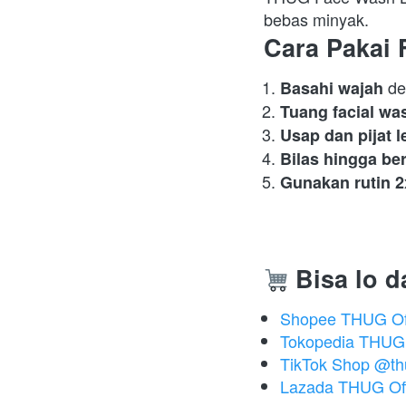
bebas minyak.  
Cara Pakai 
 de
Basahi wajah
Tuang facial w
Usap dan pijat 
Bilas hingga be
Gunakan rutin 2
Bisa lo d
Shopee THUG Off
Tokopedia THUG O
TikTok Shop @thug
Lazada THUG Off