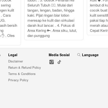
 sering
Seluruh Tubuh 💆‍♂️. Mulai dari
lembut di ku
gen kulit
tangan, lengan, badan, hingga
cocok buat
 . Cara
kaki. Pijat ringan biar lotion
kulit sensit
HUG.
meresap ke kulit dan sirkulasi
pakai tiap h
asih bersih
darah ikut lancar. . 4. Fokus di
merah atau 
ang
Area Kering 🔑. Area siku, lutut,
Cepat Keri
 ✋ . Oles
dan punggung
s
Legal
Media Sosial
Language
Disclaimer
Return & Refund Policy
Terms & Conditions
Privacy Policy