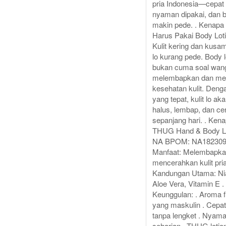
pria Indonesia—cepat
nyaman dipakai, dan bi
makin pede. . Kenap
Harus Pakai Body Loti
Kulit kering dan kusam
lo kurang pede. Body l
bukan cuma soal wangi
melembapkan dan me
kesehatan kulit. Denga
yang tepat, kulit lo ak
halus, lembap, dan ce
sepanjang hari. . Kena
THUG Hand & Body Lo
NA BPOM: NA182309
Manfaat: Melembapka
mencerahkan kulit pria
Kandungan Utama: Ni
Aloe Vera, Vitamin E .
Keunggulan: . Aroma fr
yang maskulin . Cepa
tanpa lengket . Nyama
seharian . THUG lotio