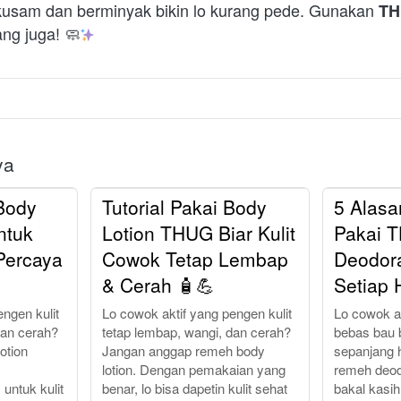
t kusam dan berminyak bikin lo kurang pede. Gunakan 
TH
ang juga! 🧼
ya
Body
Tutorial Pakai Body
5 Alas
ntuk
Lotion THUG Biar Kulit
Pakai 
Percaya
Cowok Tetap Lembap
Deodor
& Cerah 🧴💪
Setiap 
ngen kulit
Lo cowok aktif yang pengen kulit
Lo cowok a
dan cerah?
tetap lembap, wangi, dan cerah?
bebas bau 
otion
Jangan anggap remeh body
sepanjang 
lotion. Dengan pemakaian yang
remeh deodo
untuk kulit
benar, lo bisa dapetin kulit sehat
bakal kasi