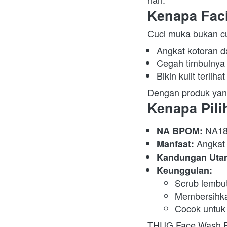
Kenapa Fac
Cuci muka bukan cu
Angkat kotoran d
Cegah timbulnya 
Bikin kulit terlih
Dengan produk yang s
Kenapa Pil
 NA1
NA BPOM:
 Angkat 
Manfaat:
Kandungan Uta
Keunggulan:
Scrub lembut
Membersihkan
Cocok untuk 
THUG Face Wash Brig