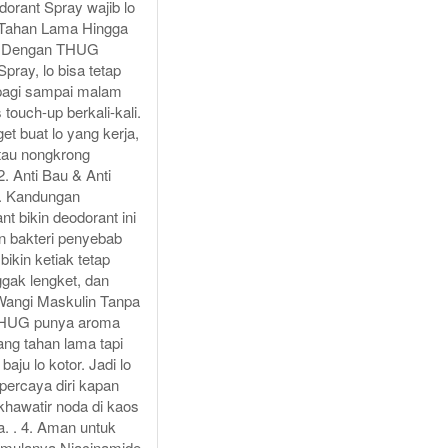
rant Spray wajib lo
. Tahan Lama Hingga
. Dengan THUG
pray, lo bisa tetap
 pagi sampai malam
 touch-up berkali-kali.
t buat lo yang kerja,
atau nongkrong
2. Anti Bau & Anti
. Kandungan
nt bikin deodorant ini
an bakteri penyebab
bikin ketiak tetap
gak lengket, dan
 Wangi Maskulin Tanpa
THUG punya aroma
ang tahan lama tapi
baju lo kotor. Jadi lo
 percaya diri kapan
khawatir noda di kaos
a. . 4. Aman untuk
Formulanya Niacinamide