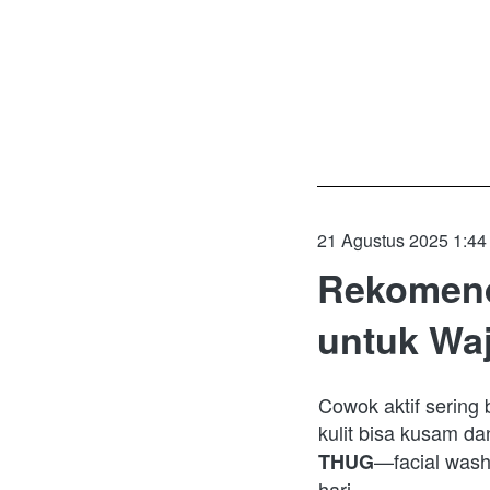
21 Agustus 2025 1:44
Rekomend
untuk Wa
Cowok aktif sering 
kulit bisa kusam d
—facial wash 
THUG
hari.  