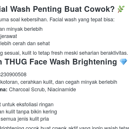
ial Wash Penting Buat Cowok?
ma soal kebersihan. Facial wash yang tepat bisa:  
an minyak berlebih 
jerawat 
at lebih cerah dan sehat 
esuai, kulit lo tetap fresh meski seharian beraktivitas. 
ih THUG Face Wash Brightening
8230900508 
kotoran, cerahkan kulit, dan cegah minyak berlebih 
 Charcoal Scrub, Niacinamide 
ma:
 untuk eksfoliasi ringan 
 kulit tanpa bikin kering 
semua jenis kulit pria 
htening cocok buat cowok aktif yang ingin wajah tetap 