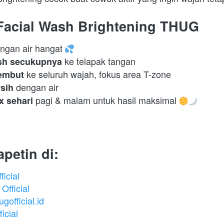
Facial Wash Brightening THUG
ngan air hangat 
 ke telapak tangan 
ash secukupnya
 ke seluruh wajah, fokus area T-zone 
lembut
 dengan air 
rsih
 pagi & malam untuk hasil maksimal 
x sehari
apetin di:
icial
fficial
official.id
icial