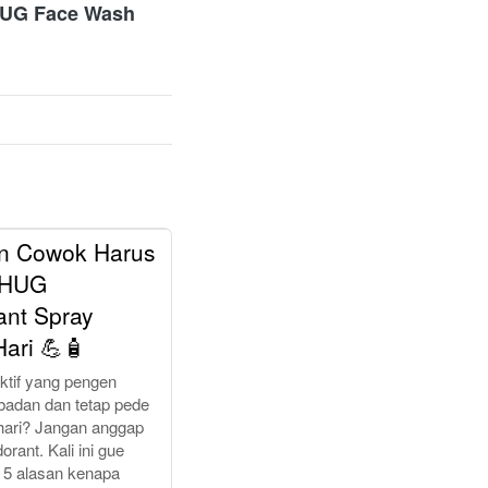
UG Face Wash 
an Cowok Harus
THUG
ant Spray
Hari 💪🧴
ktif yang pengen
badan dan tetap pede
hari? Jangan anggap
rant. Kali ini gue
h 5 alasan kenapa