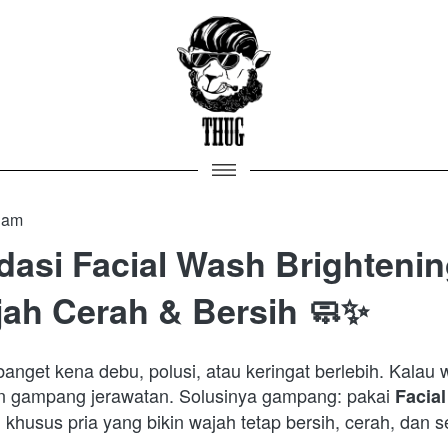
 am
asi Facial Wash Brighteni
jah Cerah & Bersih 🧼✨
banget kena debu, polusi, atau keringat berlebih. Kalau w
an gampang jerawatan. Solusinya gampang: pakai 
Facial
khusus pria yang bikin wajah tetap bersih, cerah, dan s