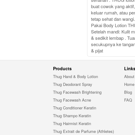
buat cowok yang aktif,
keluar rumah, atau pen
tetap sehat dan wangi.
Pakai Body Lotion T
Setelah mandi: Kulit m
& sedikit lembap . Tu
secukupnya ke tangan
& pijat
Products
Link
Thug Hand & Body Lotion
About
Thug Deodorant Spray
Home
Thug Facewash Brightening
Blog
Thug Facewash Acne
FAQ
Thug Conditioner Keratin
Thug Shampo Keratin
Thug Hairmist Keratin
Thug Extrait de Parfume (Athletes)