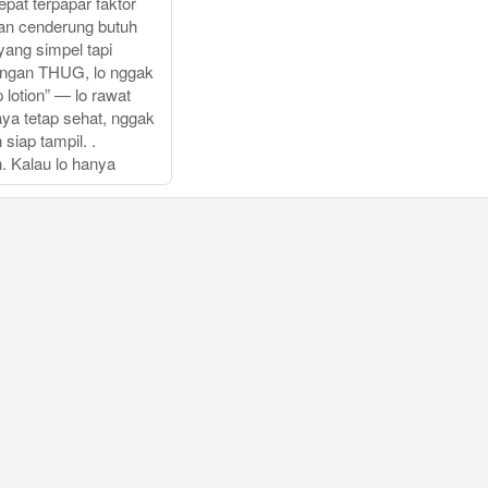
 cepat terpapar faktor
dan cenderung butuh
yang simpel tapi
Dengan THUG, lo nggak
lotion” — lo rawat
paya tetap sehat, nggak
siap tampil. .
. Kalau lo hanya