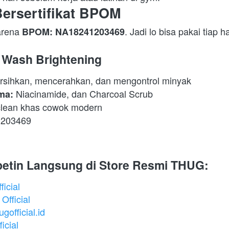
ersertifikat BPOM
rena 
. Jadi lo bisa pakai tiap h
BPOM: NA18241203469
Wash Brightening
sihkan, mencerahkan, dan mengontrol minyak 
 Niacinamide, dan Charcoal Scrub 
ma:
clean khas cowok modern 
203469 
petin Langsung di Store Resmi THUG:
icial
fficial
official.id
icial