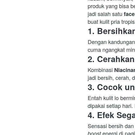
produk yang bisa b
jadi salah satu 
face
buat kulit pria tropi
1. Bersihka
Dengan kandungan
cuma ngangkat minya
2. Cerahkan
Kombinasi 
Niacina
jadi bersih, cerah,
3. Cocok un
Entah kulit lo berm
dipakai setiap hari.
4. Efek Seg
 energi di pag
boost