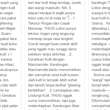
e wash yang
hari biar kulit tetap lembap, cerah,
bandingin
ngen kulit
dan wangi maskulin. Nih, 5
Lotion deng
dan segar
alasan kenapa lo wajib punya
supaya lo b
 cara pakai
lotion satu ini di meja lo! 👇 . 1.
buat kulit l
htening
Tekstur Ringan dan Cepat
Utama. . 
sahi Wajah
Meresap. THUG Lotion punya
dibanding 
au Suam-
tekstur ringan yang langsung
menyediak
pakai face
meresap tanpa rasa lengket.
melembapk
u buat buka
Cocok banget buat cowok aktif
sekaligus
n debu atau
yang nggak mau nunggu lama
melembapka
ulit. 👉
sebelum lanjut aktivitas. . 2.
dirancang 
s karena
Cerahkan Kulit dengan
cuaca Indo
n iritasi. .
Niacinamide. Kandungan
nggak leng
Secukupnya
Niacinamide bantu mencerahkan
mandi atau 
ukup
dan samarkan area kulit kusam.
. Aroma ya
, bro.
Jadi kulit lo tampak lebih sehat
“wangi” tap
 biar lebih
dan bersih tanpa terlihat "glowing
tampil lebi
iin ke
berlebihan". . 3. Lembapkan dan
maskulin —
an Gerakan
Lindungi Kulit. THUG nggak
nongkrong, 
etik.
cuma mencerahkan, tapi juga
Diformulas
 pijat pelan
melembapkan. Kandungan Aloe
memperhati