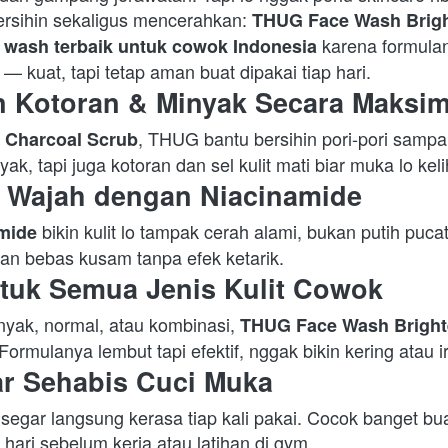
ersihin sekaligus mencerahkan: 
THUG Face Wash Brig
 karena formulan
 wash terbaik untuk cowok Indonesia
s — kuat, tapi tetap aman buat dipakai tiap hari.  
n Kotoran & Minyak Secara Maksim
 
, THUG bantu bersihin pori-pori sampa
Charcoal Scrub
k, tapi juga kotoran dan sel kulit mati biar muka lo kelih
 Wajah dengan Niacinamide 
 bikin kulit lo tampak cerah alami, bukan putih puca
mide
 dan bebas kusam tanpa efek ketarik.  
tuk Semua Jenis Kulit Cowok
inyak, normal, atau kombinasi, 
THUG Face Wash Bright
 Formulanya lembut tapi efektif, nggak bikin kering atau iri
ar Sehabis Cuci Muka
i hari sebelum kerja atau latihan di gym.  