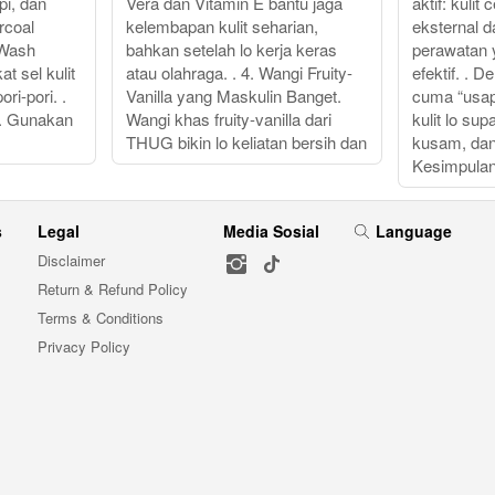
pi, dan
Vera dan Vitamin E bantu jaga
aktif: kulit
rcoal
kelembapan kulit seharian,
eksternal 
 Wash
bahkan setelah lo kerja keras
perawatan 
t sel kulit
atau olahraga. . 4. Wangi Fruity-
efektif. . 
ri-pori. .
Vanilla yang Maskulin Banget.
cuma “usap 
h. Gunakan
Wangi khas fruity-vanilla dari
kulit lo su
THUG bikin lo keliatan bersih dan
kusam, dan 
Kesimpulan
s
Legal
Media Sosial
Language
Disclaimer
Return & Refund Policy
Terms & Conditions
Privacy Policy