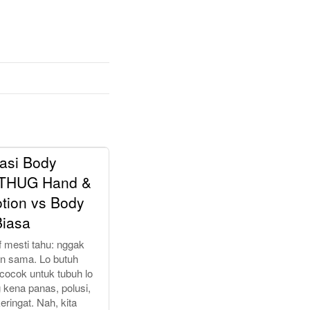
asi Body
: THUG Hand &
tion vs Body
Biasa
f mesti tahu: nggak
on sama. Lo butuh
 cocok untuk tubuh lo
 kena panas, polusi,
eringat. Nah, kita