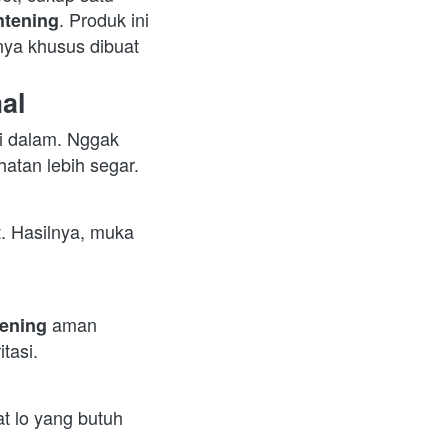
. Produk ini 
htening
ya khusus dibuat 
al
i dalam. Nggak 
atan lebih segar.  
t. Hasilnya, muka 
 aman 
ening
tasi.  
Sensasi bersih dan segar langsung kerasa tiap kali pakai. Cocok banget buat lo yang butuh 