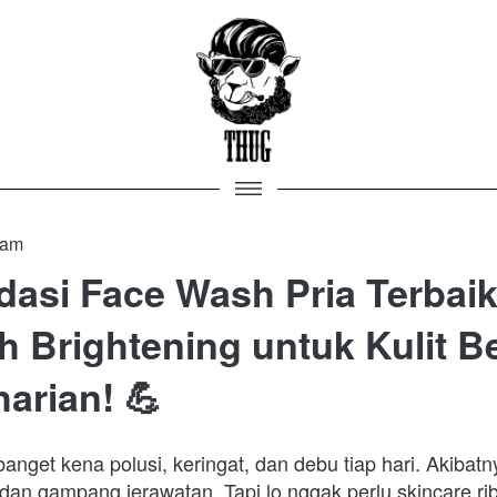
 am
asi Face Wash Pria Terbai
 Brightening untuk Kulit B
arian! 💪
banget kena polusi, keringat, dan debu tiap hari. Akibatny
an gampang jerawatan. Tapi lo nggak perlu skincare ribe