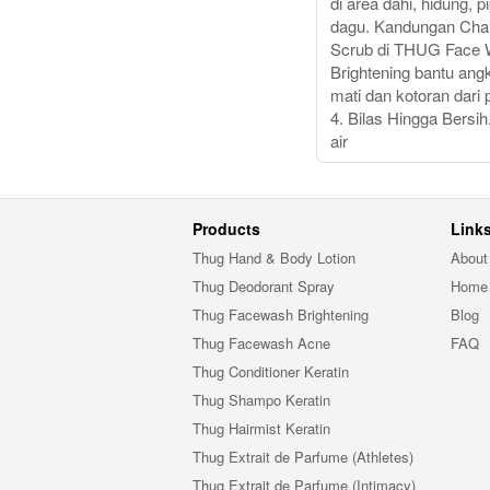
di area dahi, hidung, pi
dagu. Kandungan Cha
Scrub di THUG Face
Brightening bantu angka
mati dan kotoran dari po
4. Bilas Hingga Bersi
air
Products
Link
Thug Hand & Body Lotion
About
Thug Deodorant Spray
Home
Thug Facewash Brightening
Blog
Thug Facewash Acne
FAQ
Thug Conditioner Keratin
Thug Shampo Keratin
Thug Hairmist Keratin
Thug Extrait de Parfume (Athletes)
Thug Extrait de Parfume (Intimacy)