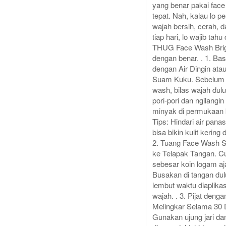
yang benar pakai fac
tepat. Nah, kalau lo pe
wajah bersih, cerah, 
tiap hari, lo wajib tahu
THUG Face Wash Brig
dengan benar. . 1. Ba
dengan Air Dingin at
Suam Kuku. Sebelum 
wash, bilas wajah dul
pori-pori dan ngilangi
minyak di permukaan k
Tips: Hindari air pana
bisa bikin kulit kering da
2. Tuang Face Wash 
ke Telapak Tangan. C
sebesar koin logam aja
Busakan di tangan dulu
lembut waktu diaplikas
wajah. . 3. Pijat deng
Melingkar Selama 30 D
Gunakan ujung jari dan