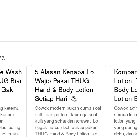
ya
ce Wash
5 Alasan Kenapa Lo
Kompar
UG Biar
Wajib Pakai THUG
Lotion
 Gak
Hand & Body Lotion
Body Lo

Setiap Hari! 💪
Lotion 
ing ketemu
Cowok modern bukan cuma soal
Cowok akti
 kusam,
outfit dan parfum, tapi juga soal
semua loti
an
kulit yang sehat dan terawat. Lo
lotion yang
lusi paling
nggak harus ribet, cukup pakai
yang sering
cuci muka
THUG Hand & Body Lotion tiap
debu, dan k