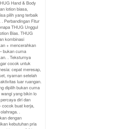
 THUG Hand & Body
an lotion biasa,
isa pilih yang terbaik
o. . Perbandingan Fitur
Kenapa THUG Unggul
Lotion Bias. THUG
an kombinasi
an + mencerahkan
 — bukan cuma
n. . Teksturnya
agar cocok untuk
nesia: cepat meresap,
ket, nyaman setelah
aktivitas luar ruangan.
ng dipilih bukan cuma
i wangi yang bikin lo
h percaya diri dan
 cocok buat kerja,
olahraga. .
ikan dengan
kan kebutuhan pria