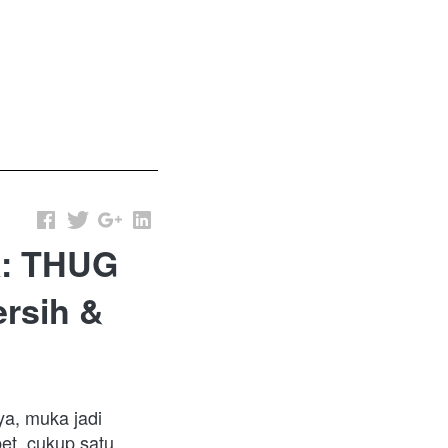
k: THUG
ersih &
a, muka jadi 
t, cukup satu 