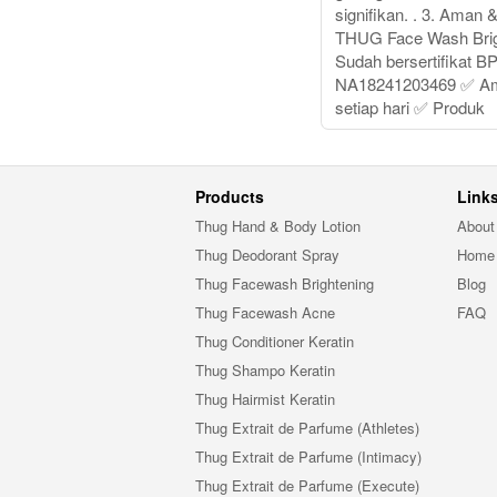
signifikan. . 3. Aman &
THUG Face Wash Brig
Sudah bersertifikat 
NA18241203469 ✅ Am
setiap hari ✅ Produk
Products
Link
Thug Hand & Body Lotion
About
Thug Deodorant Spray
Home
Thug Facewash Brightening
Blog
Thug Facewash Acne
FAQ
Thug Conditioner Keratin
Thug Shampo Keratin
Thug Hairmist Keratin
Thug Extrait de Parfume (Athletes)
Thug Extrait de Parfume (Intimacy)
Thug Extrait de Parfume (Execute)