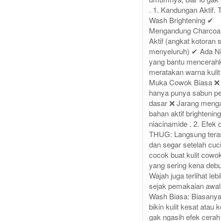
. 1. Kandungan Aktif
Wash Brightening ✔
Mengandung Charcoal
Aktif (angkat kotoran 
menyeluruh) ✔ Ada N
yang bantu mencerah
meratakan warna kulit
Muka Cowok Biasa 
hanya punya sabun p
dasar ❌ Jarang meng
bahan aktif brightening
niacinamide . 2. Efek 
THUG: Langsung teras
dan segar setelah cuc
cocok buat kulit cowo
yang sering kena debu
Wajah juga terlihat leb
sejak pemakaian awal.
Wash Biasa: Biasany
bikin kulit kesat atau k
gak ngasih efek cerah