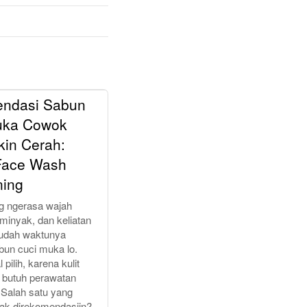
ndasi Sabun
uka Cowok
kin Cerah:
ace Wash
ning
ng ngerasa wajah
minyak, dan keliatan
 udah waktunya
bun cuci muka lo.
pilih, karena kulit
 butuh perawatan
 Salah satu yang
yak direkomendasiin?