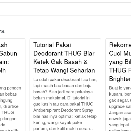
ya
ash
Tutorial Pakai
Rekome
 Sabun
Deodorant THUG Biar
Cuci M
in:
Ketek Gak Basah &
yang Bi
ih
Tetap Wangi Seharian
THUG F
Brighte
Lo udah pakai deodorant tiap hari,
tapi masih bau badan dan baju
yang pengen
Buat lo ya
basah? Bisa jadi cara pakainya
dan bebas
kusam, ber
belum maksimal. Di tutorial ini,
bingung
gak segar,
gue kasih tau cara pakai THUG
 di artikel
upgrade sa
Antiperspirant Deodorant Spray
in THUG
Jangan asal 
biar hasilnya optimal: ketiak tetap
g dengan
cowok juga
kering, wangi kayak pake
ada
yang tepat.
parfum, dan kulit makin cerah. .
alah pilih.
paling ban