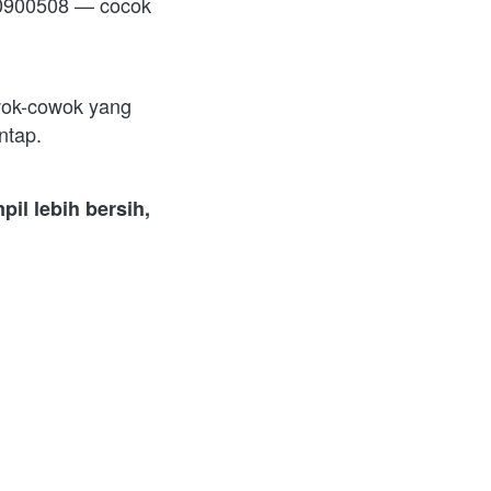
0900508 — cocok 
ok-cowok yang 
tap.  
pil lebih bersih, 