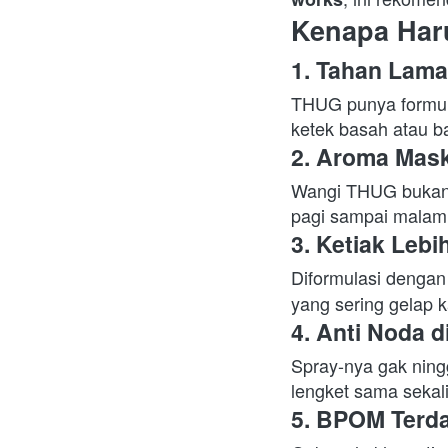
Kenapa Ha
1. 
Tahan Lama
THUG punya formula 
ketek basah atau ba
2. 
Aroma Mask
Wangi THUG bukan w
pagi sampai malam
3. 
Ketiak Lebi
Diformulasi dengan
yang sering gelap k
4. 
Anti Noda d
Spray-nya gak ning
lengket sama sekali
5. 
BPOM Terdaf