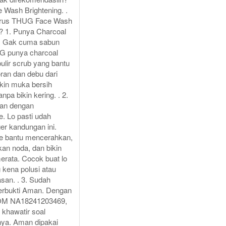
Wash Brightening. .
rus THUG Face Wash
g? 1. Punya Charcoal
f. Gak cuma sabun
G punya charcoal
ulir scrub yang bantu
ran dan debu dari
Bikin muka bersih
npa bikin kering. . 2.
an dengan
. Lo pasti udah
er kandungan ini.
e bantu mencerahkan,
n noda, dan bikin
 merata. Cocok buat lo
 kena polusi atau
san. . 3. Sudah
rbukti Aman. Dengan
OM NA18241203469,
u khawatir soal
ya. Aman dipakai