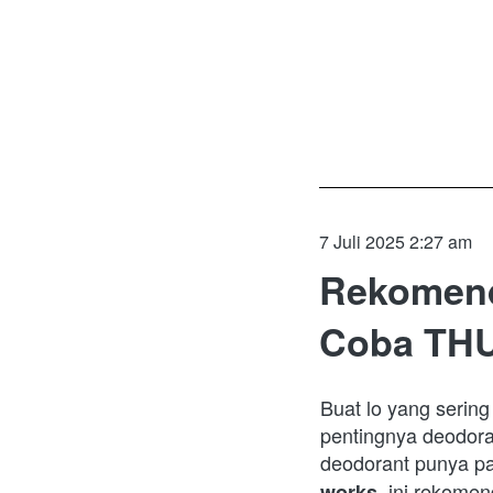
7 Juli 2025 2:27 am
Rekomend
Coba THU
Buat lo yang sering
pentingnya deodora
deodorant punya pake
, ini rekomen
works