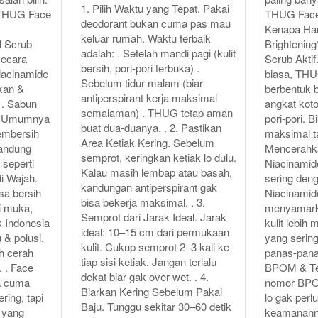
1. Pilih Waktu yang Tepat. Pakai
. THUG Face
THUG Face 
deodorant bukan cuma pas mau
Kenapa Ha
keluar rumah. Waktu terbaik
 Scrub
Brightenin
adalah: . Setelah mandi pagi (kulit
secara
Scrub Akti
bersih, pori-pori terbuka) .
iacinamide
biasa, THU
Sebelum tidur malam (biar
kan &
berbentuk b
antiperspirant kerja maksimal
 . Sabun
angkat koto
semalaman) . THUG tetap aman
❌ Umumnya
pori-pori. 
buat dua-duanya. . 2. Pastikan
embersih
maksimal ta
Area Ketiak Kering. Sebelum
andung
Mencerahk
semprot, keringkan ketiak lo dulu.
 seperti
Niacinamide
Kalau masih lembap atau basah,
di Wajah.
sering deng
kandungan antiperspirant gak
a bersih
Niacinamid
bisa bekerja maksimal. . 3.
i muka,
menyamarka
Semprot dari Jarak Ideal. Jarak
k Indonesia
kulit lebih
ideal: 10–15 cm dari permukaan
 & polusi.
yang sering
kulit. Cukup semprot 2–3 kali ke
ih cerah
panas-pana
tiap sisi ketiak. Jangan terlalu
 . Face
BPOM & Te
dekat biar gak over-wet. . 4.
a cuma
nomor BP
Biarkan Kering Sebelum Pakai
ering, tapi
lo gak perl
Baju. Tunggu sekitar 30–60 detik
 yang
keamanann