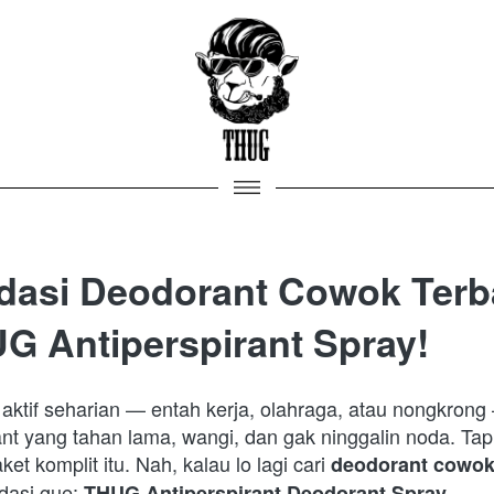
asi Deodorant Cowok Terb
G Antiperspirant Spray!
 aktif seharian — entah kerja, olahraga, atau nongkrong —
nt yang tahan lama, wangi, dan gak ninggalin noda. Tap
t komplit itu. Nah, kalau lo lagi cari 
deodorant cowok 
dasi gue: 
.  
THUG Antiperspirant Deodorant Spray