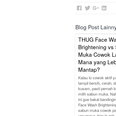
Blog Post Lainn
THUG Face W
Brightening vs
Muka Cowok La
Mana yang Leb
Mantap?
Kalau lo cowok aktif 
tampil bersih, cerah, 
kusam, pasti pernah 
milih sabun muka. Nah,
ini gue bakal banding
Face Wash Brightenin
sabun muka cowok p
umumnya, biar lo gak s