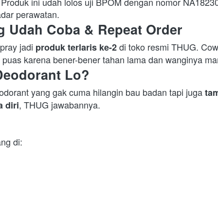
. Produk ini udah lolos uji BPOM dengan nomor NA1823
dar perawatan.  
g Udah Coba & Repeat Order
ray jadi 
 di toko resmi THUG. Cow
produk terlaris ke-2
a puas karena bener-bener tahan lama dan wanginya man
Deodorant Lo?
odorant yang gak cuma hilangin bau badan tapi juga 
tam
, THUG jawabannya. 
 diri
g di:  