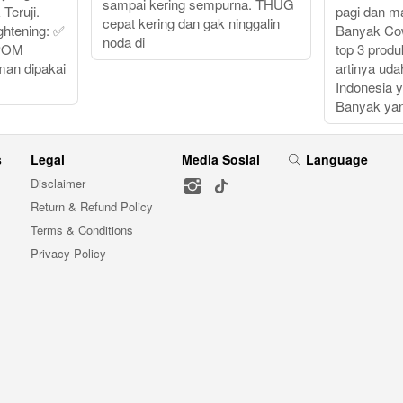
sampai kering sempurna. THUG
 Teruji.
pagi dan ma
cepat kering dan gak ninggalin
htening: ✅
Banyak Cow
noda di
BPOM
top 3 produ
an dipakai
artinya ud
Indonesia y
Banyak yan
s
Legal
Media Sosial
Language
Disclaimer
Return & Refund Policy
Terms & Conditions
Privacy Policy