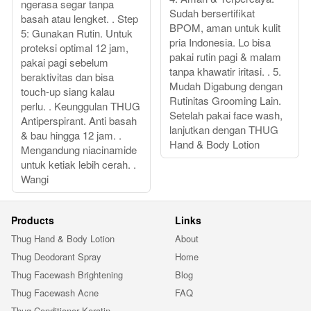
ngerasa segar tanpa
Sudah bersertifikat
basah atau lengket. . Step
BPOM, aman untuk kulit
5: Gunakan Rutin. Untuk
pria Indonesia. Lo bisa
proteksi optimal 12 jam,
pakai rutin pagi & malam
pakai pagi sebelum
tanpa khawatir iritasi. . 5.
beraktivitas dan bisa
Mudah Digabung dengan
touch-up siang kalau
Rutinitas Grooming Lain.
perlu. . Keunggulan THUG
Setelah pakai face wash,
Antiperspirant. Anti basah
lanjutkan dengan THUG
& bau hingga 12 jam. .
Hand & Body Lotion
Mengandung niacinamide
untuk ketiak lebih cerah. .
Wangi
Products
Links
Thug Hand & Body Lotion
About
Thug Deodorant Spray
Home
Thug Facewash Brightening
Blog
Thug Facewash Acne
FAQ
Thug Conditioner Keratin