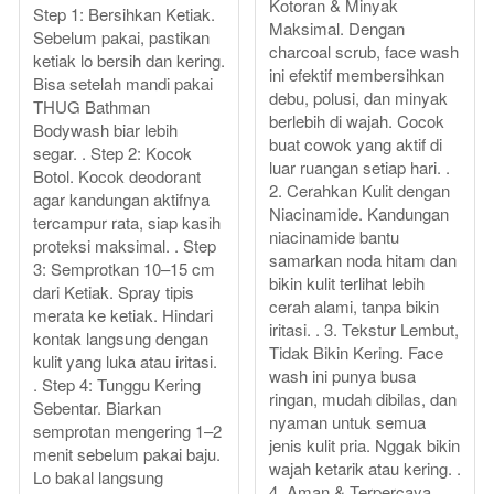
Kotoran & Minyak
Step 1: Bersihkan Ketiak.
Maksimal. Dengan
Sebelum pakai, pastikan
charcoal scrub, face wash
ketiak lo bersih dan kering.
ini efektif membersihkan
Bisa setelah mandi pakai
debu, polusi, dan minyak
THUG Bathman
berlebih di wajah. Cocok
Bodywash biar lebih
buat cowok yang aktif di
segar. . Step 2: Kocok
luar ruangan setiap hari. .
Botol. Kocok deodorant
2. Cerahkan Kulit dengan
agar kandungan aktifnya
Niacinamide. Kandungan
tercampur rata, siap kasih
niacinamide bantu
proteksi maksimal. . Step
samarkan noda hitam dan
3: Semprotkan 10–15 cm
bikin kulit terlihat lebih
dari Ketiak. Spray tipis
cerah alami, tanpa bikin
merata ke ketiak. Hindari
iritasi. . 3. Tekstur Lembut,
kontak langsung dengan
Tidak Bikin Kering. Face
kulit yang luka atau iritasi.
wash ini punya busa
. Step 4: Tunggu Kering
ringan, mudah dibilas, dan
Sebentar. Biarkan
nyaman untuk semua
semprotan mengering 1–2
jenis kulit pria. Nggak bikin
menit sebelum pakai baju.
wajah ketarik atau kering. .
Lo bakal langsung
4. Aman & Terpercaya.