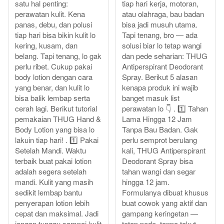
satu hal penting:
tiap hari kerja, motoran,
perawatan kulit. Kena
atau olahraga, bau badan
panas, debu, dan polusi
bisa jadi musuh utama.
tiap hari bisa bikin kulit lo
Tapi tenang, bro — ada
kering, kusam, dan
solusi biar lo tetap wangi
belang. Tapi tenang, lo gak
dan pede seharian: THUG
perlu ribet. Cukup pakai
Antiperspirant Deodorant
body lotion dengan cara
Spray. Berikut 5 alasan
yang benar, dan kulit lo
kenapa produk ini wajib
bisa balik lembap serta
banget masuk list
cerah lagi. Berikut tutorial
perawatan lo 👇 . 1️⃣ Tahan
pemakaian THUG Hand &
Lama Hingga 12 Jam
Body Lotion yang bisa lo
Tanpa Bau Badan. Gak
lakuin tiap hari! . 1️⃣ Pakai
perlu semprot berulang
Setelah Mandi. Waktu
kali, THUG Antiperspirant
terbaik buat pakai lotion
Deodorant Spray bisa
adalah segera setelah
tahan wangi dan segar
mandi. Kulit yang masih
hingga 12 jam.
sedikit lembap bantu
Formulanya dibuat khusus
penyerapan lotion lebih
buat cowok yang aktif dan
cepat dan maksimal. Jadi
gampang keringetan —
jangan tunggu sampai kulit
tetap pede, tanpa takut