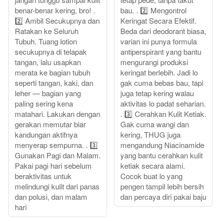
benar-benar kering, bro! .
bau. . 2️⃣ Mengontrol
2️⃣ Ambil Secukupnya dan
Keringat Secara Efektif.
Ratakan ke Seluruh
Beda dari deodorant biasa,
Tubuh. Tuang lotion
varian ini punya formula
secukupnya di telapak
antiperspirant yang bantu
tangan, lalu usapkan
mengurangi produksi
merata ke bagian tubuh
keringat berlebih. Jadi lo
seperti tangan, kaki, dan
gak cuma bebas bau, tapi
leher — bagian yang
juga tetap kering walau
paling sering kena
aktivitas lo padat seharian.
matahari. Lakukan dengan
. 3️⃣ Cerahkan Kulit Ketiak.
gerakan memutar biar
Gak cuma wangi dan
kandungan aktifnya
kering, THUG juga
menyerap sempurna. . 3️⃣
mengandung Niacinamide
Gunakan Pagi dan Malam.
yang bantu cerahkan kulit
Pakai pagi hari sebelum
ketiak secara alami.
beraktivitas untuk
Cocok buat lo yang
melindungi kulit dari panas
pengen tampil lebih bersih
dan polusi, dan malam
dan percaya diri pakai baju
hari