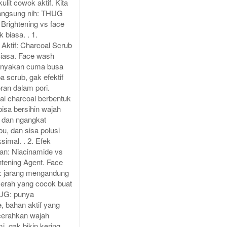
ulit cowok aktif. Kita
langsung nih: THUG
Brightening vs face
biasa. . 1.
Aktif: Charcoal Scrub
iasa. Face wash
anyakan cuma busa
a scrub, gak efektif
ran dalam pori.
i charcoal berbentuk
 bisa bersihin wajah
m dan ngangkat
u, dan sisa polusi
imal. . 2. Efek
n: Niacinamide vs
htening Agent. Face
: jarang mengandung
erah yang cocok buat
UG: punya
, bahan aktif yang
cerahkan wajah
i, gak bikin kering,