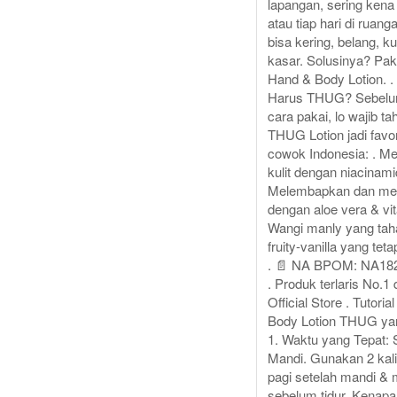
lapangan, sering kena
atau tiap hari di ruang
bisa kering, belang, 
kasar. Solusinya? Pa
Hand & Body Lotion. 
Harus THUG? Sebel
cara pakai, lo wajib t
THUG Lotion jadi favor
cowok Indonesia: . M
kulit dengan niacinami
Melembapkan dan me
dengan aloe vera & vit
Wangi manly yang tah
fruity-vanilla yang tet
. 📄 NA BPOM: NA18
. Produk terlaris No.
Official Store . Tutoria
Body Lotion THUG ya
1. Waktu yang Tepat: 
Mandi. Gunakan 2 kali
pagi setelah mandi &
sebelum tidur. Kenapa