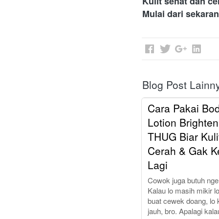
Kulit sehat dan c
Mulai dari sekara
Blog Post Lainn
Cara Pakai Bo
Lotion Brighten
THUG Biar Kuli
Cerah & Gak K
Lagi
Cowok juga butuh nger
Kalau lo masih mikir lo
buat cewek doang, lo 
jauh, bro. Apalagi kalau