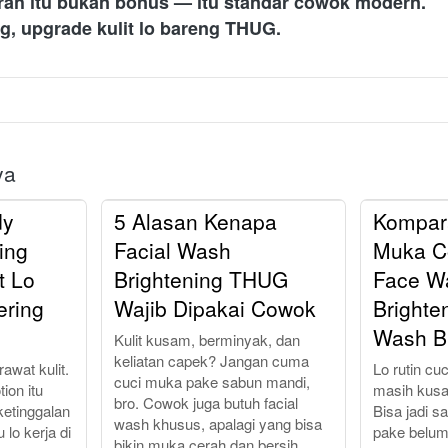
erah itu bukan bonus — itu standar cowok modern.
ng, upgrade kulit lo bareng THUG.
ya
dy
5 Alasan Kenapa
Kompar
ing
Facial Wash
Muka C
t Lo
Brightening THUG
Face W
ering
Wajib Dipakai Cowok
Brighte
Wash B
Kulit kusam, berminyak, dan
keliatan capek? Jangan cuma
awat kulit.
Lo rutin cuc
cuci muka pake sabun mandi,
tion itu
masih kus
bro. Cowok juga butuh facial
ketinggalan
Bisa jadi 
wash khusus, apalagi yang bisa
 lo kerja di
pake belum
bikin muka cerah dan bersih