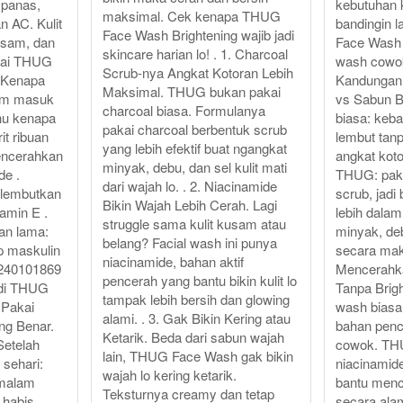
 panas,
kebutuhan k
maksimal. Cek kenapa THUG
an AC. Kulit
bandingin 
Face Wash Brightening wajib jadi
kusam, dan
Face Wash 
skincare harian lo! . 1. Charcoal
kai THUG
wash cowok 
Scrub-nya Angkat Kotoran Lebih
. Kenapa
Kandungan 
Maksimal. THUG bukan pakai
um masuk
vs Sabun B
charcoal biasa. Formulanya
ahu kenapa
biasa: keb
pakai charcoal berbentuk scrub
it ribuan
lembut tanp
yang lebih efektif buat ngangkat
encerahkan
angkat koto
minyak, debu, dan sel kulit mati
de .
THUG: paka
dari wajah lo. . 2. Niacinamide
lembutkan
scrub, jadi
Bikin Wajah Lebih Cerah. Lagi
amin E .
lebih dala
struggle sama kulit kusam atau
an lama:
minyak, deb
belang? Facial wash ini punya
ap maskulin
secara maks
niacinamide, bahan aktif
240101869
Mencerahka
pencerah yang bantu bikin kulit lo
1 di THUG
Tanpa Brig
tampak lebih bersih dan glowing
l Pakai
wash biasa
alami. . 3. Gak Bikin Kering atau
ng Benar.
bahan penc
Ketarik. Beda dari sabun wajah
Setelah
cowok. TH
lain, THUG Face Wash gak bikin
 sehari:
niacinamide
wajah lo kering ketarik.
 malam
bantu men
Teksturnya creamy dan tetap
 habis
secara alam