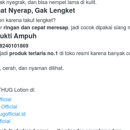
 nyegrak, dan bisa nempel lama di kulit.  
pat Nyerap, Gak Lengket
on karena takut lengket?

r 
, jadi cocok dipakai siang
ringan dan cepat meresap
rbukti Ampuh
8240101869
adi 
 di toko resmi karena banyak 
produk terlaris no.1
s, cerah, dan nyaman dilihat.  
THUG Lotion di:  
icial
fficial
official.id
icial