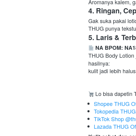
Aromanya kalem, gak
4. Ringan, Ce
Gak suka pakai loti
THUG punya tekstu
5. Laris & Te
NA BPOM: NA1
THUG Body Lotion j
hasilnya:

kulit jadi lebih halu
 Lo bisa dapetin 
Shopee THUG Off
Tokopedia THUG O
TikTok Shop @thug
Lazada THUG Off