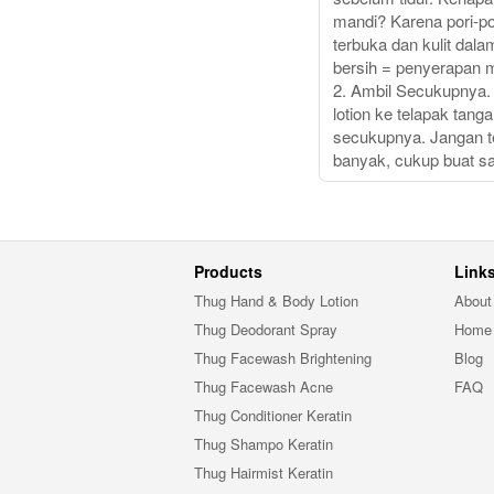
mandi? Karena pori-po
terbuka dan kulit dala
bersih = penyerapan m
2. Ambil Secukupnya.
lotion ke telapak tang
secukupnya. Jangan te
banyak, cukup buat s
Products
Link
Thug Hand & Body Lotion
About
Thug Deodorant Spray
Home
Thug Facewash Brightening
Blog
Thug Facewash Acne
FAQ
Thug Conditioner Keratin
Thug Shampo Keratin
Thug Hairmist Keratin