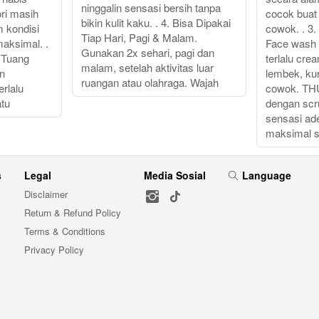
ninggalin sensasi bersih tanpa
ri masih
cocok buat 
bikin kulit kaku. . 4. Bisa Dipakai
m kondisi
cowok. . 3.
Tiap Hari, Pagi & Malam.
aksimal. .
Face wash 
Gunakan 2x sehari, pagi dan
 Tuang
terlalu cre
malam, setelah aktivitas luar
an
lembek, kur
ruangan atau olahraga. Wajah
rlalu
cowok. THU
atu
dengan scr
sensasi ad
maksimal s
s
Legal
Media Sosial
Language
Disclaimer
Return & Refund Policy
Terms & Conditions
Privacy Policy