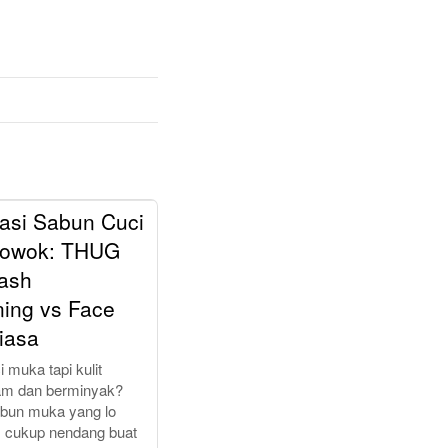
asi Sabun Cuci
owok: THUG
ash
ning vs Face
iasa
i muka tapi kulit
am dan berminyak?
sabun muka yang lo
 cukup nendang buat