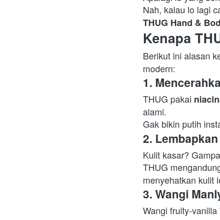
Nah, kalau lo lagi ca
THUG Hand & Bod
Kenapa THU
Berikut ini alasan 
modern:  
1. Mencerahk
THUG pakai 
niaci
alami.

Gak bikin putih inst
2. Lembapkan 
Kulit kasar? Gampa
THUG mengandung
menyehatkan kulit lo
3. Wangi Manl
Wangi fruity-vanill