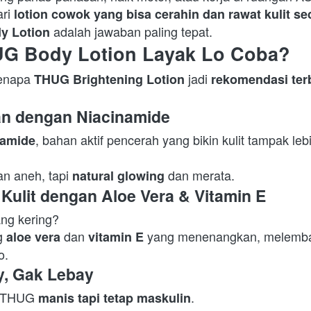
ri 
lotion cowok yang bisa cerahin dan rawat kulit s
 adalah jawaban paling tepat.  
y Lotion
G Body Lotion Layak Lo Coba?
kenapa 
 jadi 
THUG Brightening Lotion
rekomendasi ter
an dengan Niacinamide
, bahan aktif pencerah yang bikin kulit tampak leb
namide
an aneh, tapi 
 dan merata.  
natural glowing
Kulit dengan Aloe Vera & Vitamin E
ng kering?

 
 dan 
 yang menenangkan, melemba
aloe vera
vitamin E
.  
y, Gak Lebay
a THUG 
.

manis tapi tetap maskulin