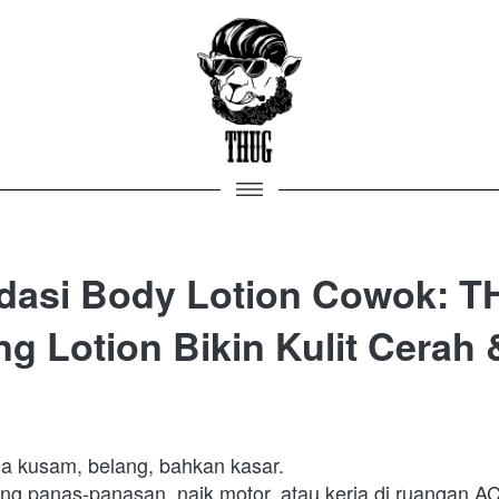
asi Body Lotion Cowok: 
ng Lotion Bikin Kulit Cerah
sa kusam, belang, bahkan kasar.

ing panas-panasan, naik motor, atau kerja di ruangan AC.