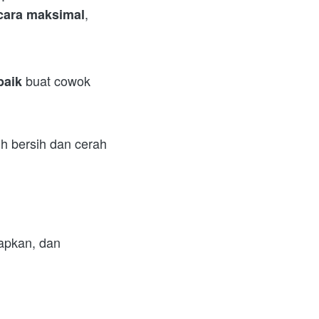
ecara maksimal
 buat cowok 
baik
ih bersih dan cerah 
pkan, dan 