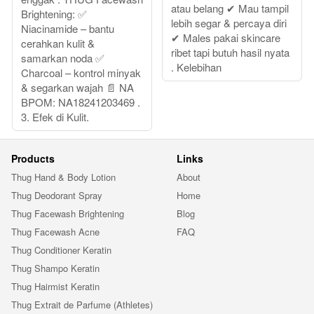
atau belang ✔ Mau tampil
Brightening: ✅
lebih segar & percaya diri
Niacinamide – bantu
✔ Males pakai skincare
cerahkan kulit &
ribet tapi butuh hasil nyata
samarkan noda ✅
. Kelebihan
Charcoal – kontrol minyak
& segarkan wajah 📄 NA
BPOM: NA18241203469 .
3. Efek di Kulit.
Products
Links
Thug Hand & Body Lotion
About
Thug Deodorant Spray
Home
Thug Facewash Brightening
Blog
Thug Facewash Acne
FAQ
Thug Conditioner Keratin
Thug Shampo Keratin
Thug Hairmist Keratin
Thug Extrait de Parfume (Athletes)