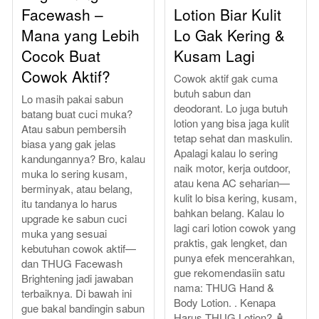
Facewash –
Lotion Biar Kulit
Mana yang Lebih
Lo Gak Kering &
Cocok Buat
Kusam Lagi
Cowok Aktif?
Cowok aktif gak cuma
butuh sabun dan
Lo masih pakai sabun
deodorant. Lo juga butuh
batang buat cuci muka?
lotion yang bisa jaga kulit
Atau sabun pembersih
tetap sehat dan maskulin.
biasa yang gak jelas
Apalagi kalau lo sering
kandungannya? Bro, kalau
naik motor, kerja outdoor,
muka lo sering kusam,
atau kena AC seharian—
berminyak, atau belang,
kulit lo bisa kering, kusam,
itu tandanya lo harus
bahkan belang. Kalau lo
upgrade ke sabun cuci
lagi cari lotion cowok yang
muka yang sesuai
praktis, gak lengket, dan
kebutuhan cowok aktif—
punya efek mencerahkan,
dan THUG Facewash
gue rekomendasiin satu
Brightening jadi jawaban
nama: THUG Hand &
terbaiknya. Di bawah ini
Body Lotion. . Kenapa
gue bakal bandingin sabun
Harus THUG Lotion? 🧴