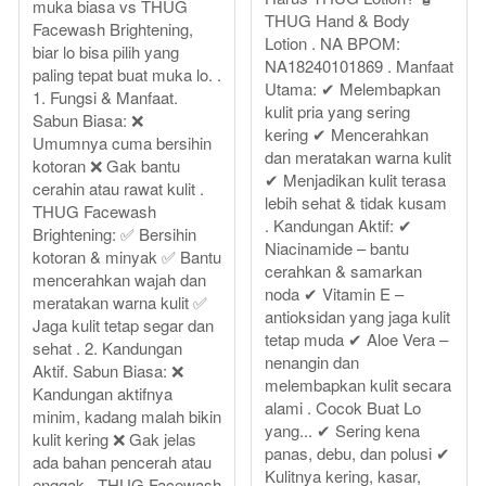
muka biasa vs THUG
THUG Hand & Body
Facewash Brightening,
Lotion . NA BPOM:
biar lo bisa pilih yang
NA18240101869 . Manfaat
paling tepat buat muka lo. .
Utama: ✔ Melembapkan
1. Fungsi & Manfaat.
kulit pria yang sering
Sabun Biasa: ❌
kering ✔ Mencerahkan
Umumnya cuma bersihin
dan meratakan warna kulit
kotoran ❌ Gak bantu
✔ Menjadikan kulit terasa
cerahin atau rawat kulit .
lebih sehat & tidak kusam
THUG Facewash
. Kandungan Aktif: ✔
Brightening: ✅ Bersihin
Niacinamide – bantu
kotoran & minyak ✅ Bantu
cerahkan & samarkan
mencerahkan wajah dan
noda ✔ Vitamin E –
meratakan warna kulit ✅
antioksidan yang jaga kulit
Jaga kulit tetap segar dan
tetap muda ✔ Aloe Vera –
sehat . 2. Kandungan
nenangin dan
Aktif. Sabun Biasa: ❌
melembapkan kulit secara
Kandungan aktifnya
alami . Cocok Buat Lo
minim, kadang malah bikin
yang... ✔ Sering kena
kulit kering ❌ Gak jelas
panas, debu, dan polusi ✔
ada bahan pencerah atau
Kulitnya kering, kasar,
enggak . THUG Facewash