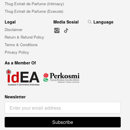
Thug Extrait de Parfume (Intimacy)
Thug Extrait de Parfume (Execute)
Legal
Media Sosial
Language
Disclaimer
Return & Refund Policy
Terms & Conditions
Privacy Policy
As a Member Of
Newsletter
Subscribe
`