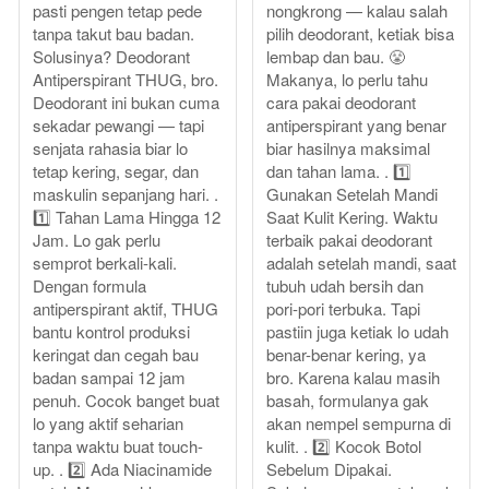
pasti pengen tetap pede
nongkrong — kalau salah
tanpa takut bau badan.
pilih deodorant, ketiak bisa
Solusinya? Deodorant
lembap dan bau. 😤
Antiperspirant THUG, bro.
Makanya, lo perlu tahu
Deodorant ini bukan cuma
cara pakai deodorant
sekadar pewangi — tapi
antiperspirant yang benar
senjata rahasia biar lo
biar hasilnya maksimal
tetap kering, segar, dan
dan tahan lama. . 1️⃣
maskulin sepanjang hari. .
Gunakan Setelah Mandi
1️⃣ Tahan Lama Hingga 12
Saat Kulit Kering. Waktu
Jam. Lo gak perlu
terbaik pakai deodorant
semprot berkali-kali.
adalah setelah mandi, saat
Dengan formula
tubuh udah bersih dan
antiperspirant aktif, THUG
pori-pori terbuka. Tapi
bantu kontrol produksi
pastiin juga ketiak lo udah
keringat dan cegah bau
benar-benar kering, ya
badan sampai 12 jam
bro. Karena kalau masih
penuh. Cocok banget buat
basah, formulanya gak
lo yang aktif seharian
akan nempel sempurna di
tanpa waktu buat touch-
kulit. . 2️⃣ Kocok Botol
up. . 2️⃣ Ada Niacinamide
Sebelum Dipakai.