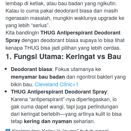
lembap di ketiak, atau bau badan yang ngikutin. 
Kalau lo cuma pakai deodorant biasa dan masih 
ngerasain masalah, mungkin waktunya upgrade ke 
yang lebih “serius”.

Kita bandingin 
THUG Antiperspirant Deodorant 
 dengan deodorant biasa supaya lo bisa lihat 
Spray
kenapa THUG bisa jadi pilihan yang lebih cerdas.  
1. Fungsi Utama: Keringat vs Bau
: Fokus utamanya ke 
Deodorant biasa
 dan ngontrol bakteri yang 
menyamar bau badan
bikin bau. 
Cleveland Clinic+1
: 
THUG Antiperspirant Deodorant Spray
Karena “antiperspirant”-nya dipertegaskan, lo 
gak cuma dapet wangi, tapi juga perlindungan 
dari keringat berlebih—yang artinya kulit lo bisa 
tetap 
 seharian. 
kering dan nyaman
: Kalau lo “cuma” butuh wangi, 
Kesimpulan