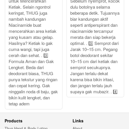
untuk Mencerahkan
Sebelum nyemprot, kocok
Ketiak. Selain ngontrol
dulu botolnya selama
keringat, THUG juga
beberapa detik. Tujuannya
nambah kandungan
biar kandungan aktif
Niacinamide buat
seperti antiperspirant dan
mencerahkan area ketiak
niacinamide tercampur
yang kusam atau gelap.
merata dan siap bekerja
Hasilnya? Ketiak lo gak
optimal. . 3️⃣ Semprot dari
cuma wangi, tapi juga
Jarak 10–15 cm. Pegang
cerah dan sehat. . 3️⃣
botol deodorant sekitar
Formula Aman dan Gak
10–15 cm dari ketiak dan
Lengket. Beda dari
semprot secukupnya.
deodorant biasa, THUG
Jangan terlalu dekat
punya tekstur yang ringan
karena bisa bikin iritasi,
dan cepat kering. Gak
dan jangan terlalu jauh
ninggalin noda di baju, gak
supaya gak mubazir. . 4️⃣
bikin kulit lengket, dan
tetap adem
Products
Links
Thug Hand & Body Lotion
About