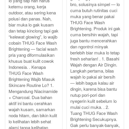
lo yang tiap hari harus
bro, solusinya simpel — lo
ketemu orang, kerja
cuma butuh rutinitas cuci
outdoor, atau sering kena
muka yang benar pakai
polusi dan panas. Nah,
THUG Face Wash
biar muka lo gak kusam
Brightening. Produk ini gak
dan tetap kinclong tapi gak
cuma bersihin wajah, tapi
“kelewat glowing”, lo wajib
juga bantu mencerahkan
cobain THUG Face Wash
dan ngontrol minyak
Brightening — facial wash
berlebih biar muka lo tetap
pria yang diformulasikan
fresh seharian! . 1. Basahi
khusus buat kulit cowok
Wajah dengan Air Dingin.
Indonesia. . Kenapa
Langkah pertama, bilas
THUG Face Wash
wajah lo pakai air bersih
Brightening Wajib Masuk
— lebih bagus kalau air
Skincare Routine Lo? 1.
dingin, karena bisa bantu
Mengandung Niacinamide
nutup pori-pori dan
+ Charcoal. Dua bahan
nyegerin kulit sebelum lo
aktif ini bantu cerahkan
mulai cuci muka. . 2.
wajah kusam, samarkan
Tuang THUG Face Wash
noda hitam, dan bikin kulit
Brightening Secukupnya.
lo kelihatan lebih sehat
Gak perlu banyak-banyak,
alami tanpa kelihatan