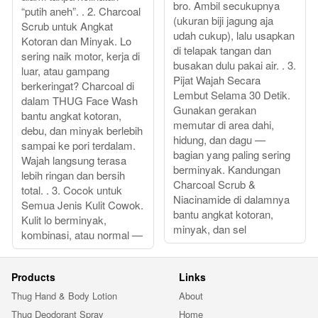
bro. Ambil secukupnya
“putih aneh”. . 2. Charcoal
(ukuran biji jagung aja
Scrub untuk Angkat
udah cukup), lalu usapkan
Kotoran dan Minyak. Lo
di telapak tangan dan
sering naik motor, kerja di
busakan dulu pakai air. . 3.
luar, atau gampang
Pijat Wajah Secara
berkeringat? Charcoal di
Lembut Selama 30 Detik.
dalam THUG Face Wash
Gunakan gerakan
bantu angkat kotoran,
memutar di area dahi,
debu, dan minyak berlebih
hidung, dan dagu —
sampai ke pori terdalam.
bagian yang paling sering
Wajah langsung terasa
berminyak. Kandungan
lebih ringan dan bersih
Charcoal Scrub &
total. . 3. Cocok untuk
Niacinamide di dalamnya
Semua Jenis Kulit Cowok.
bantu angkat kotoran,
Kulit lo berminyak,
minyak, dan sel
kombinasi, atau normal —
Products
Links
Thug Hand & Body Lotion
About
Thug Deodorant Spray
Home