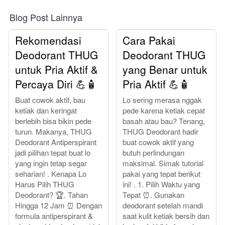
Blog Post Lainnya
Rekomendasi
Cara Pakai
Deodorant THUG
Deodorant THUG
untuk Pria Aktif &
yang Benar untuk
Percaya Diri 💪🧴
Pria Aktif 💪🧴
Buat cowok aktif, bau
Lo sering merasa nggak
ketiak dan keringat
pede karena ketiak cepat
berlebih bisa bikin pede
basah atau bau? Tenang,
turun. Makanya, THUG
THUG Deodorant hadir
Deodorant Antiperspirant
buat cowok aktif yang
jadi pilihan tepat buat lo
butuh perlindungan
yang ingin tetap segar
maksimal. Simak tutorial
seharian! . Kenapa Lo
pakai yang tepat berikut
Harus Pilih THUG
ini! . 1. Pilih Waktu yang
Deodorant? 🏆. Tahan
Tepat ⏰. Gunakan
Hingga 12 Jam ⏰ Dengan
deodorant setelah mandi
formula antiperspirant &
saat kulit ketiak bersih dan