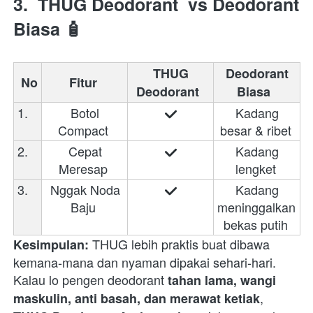
3. 
THUG Deodorant
 vs Deodorant 
Biasa
 🧴
THUG 
Deodorant 
No
Fitur 
Deodorant 
Biasa
1.
 Botol 
 Kadang 
Compact 
besar & ribet 
2.
 Cepat 
 Kadang 
Meresap 
lengket 
3.
 Nggak Noda 
 Kadang 
Baju 
meninggalkan 
bekas putih 
 THUG lebih praktis buat dibawa 
Kesimpulan:
kemana-mana dan nyaman dipakai sehari-hari.  
Kalau lo pengen deodorant 
tahan lama, wangi 
, 
maskulin, anti basah, dan merawat ketiak