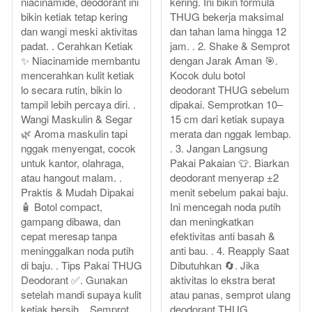
niacinamide, deodorant ini
kering. Ini bikin formula
bikin ketiak tetap kering
THUG bekerja maksimal
dan wangi meski aktivitas
dan tahan lama hingga 12
padat. . Cerahkan Ketiak
jam. . 2. Shake & Semprot
✨ Niacinamide membantu
dengan Jarak Aman 🎯.
mencerahkan kulit ketiak
Kocok dulu botol
lo secara rutin, bikin lo
deodorant THUG sebelum
tampil lebih percaya diri. .
dipakai. Semprotkan 10–
Wangi Maskulin & Segar
15 cm dari ketiak supaya
🌿 Aroma maskulin tapi
merata dan nggak lembap.
nggak menyengat, cocok
. 3. Jangan Langsung
untuk kantor, olahraga,
Pakai Pakaian 👕. Biarkan
atau hangout malam. .
deodorant menyerap ±2
Praktis & Mudah Dipakai
menit sebelum pakai baju.
🧴 Botol compact,
Ini mencegah noda putih
gampang dibawa, dan
dan meningkatkan
cepat meresap tanpa
efektivitas anti basah &
meninggalkan noda putih
anti bau. . 4. Reapply Saat
di baju. . Tips Pakai THUG
Dibutuhkan 🔄. Jika
Deodorant ✅. Gunakan
aktivitas lo ekstra berat
setelah mandi supaya kulit
atau panas, semprot ulang
ketiak bersih. . Semprot
deodorant THUG