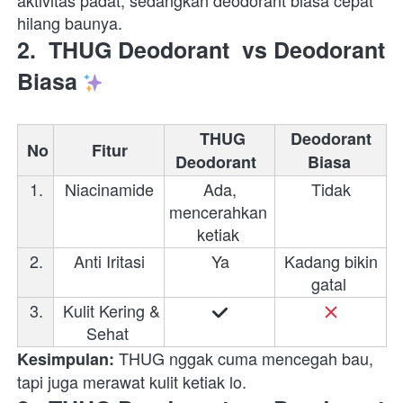
aktivitas padat, sedangkan deodorant biasa cepat 
hilang baunya.  
2. 
THUG Deodorant
 vs Deodorant 
Biasa
THUG 
Deodorant 
No
Fitur 
Deodorant 
Biasa
1.
 Niacinamide 
 Ada, 
 Tidak 
mencerahkan 
ketiak 
2.
 Anti Iritasi 
 Ya 
 Kadang bikin 
gatal 
3.
 Kulit Kering & 
Sehat 
 THUG nggak cuma mencegah bau, 
Kesimpulan:
tapi juga merawat kulit ketiak lo.  