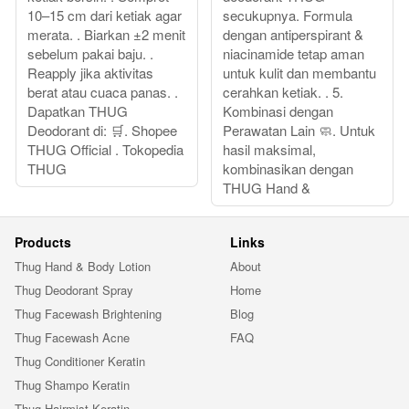
10–15 cm dari ketiak agar
secukupnya. Formula
merata. . Biarkan ±2 menit
dengan antiperspirant &
sebelum pakai baju. .
niacinamide tetap aman
Reapply jika aktivitas
untuk kulit dan membantu
berat atau cuaca panas. .
cerahkan ketiak. . 5.
Dapatkan THUG
Kombinasi dengan
Deodorant di: 🛒. Shopee
Perawatan Lain 🧼. Untuk
THUG Official . Tokopedia
hasil maksimal,
THUG
kombinasikan dengan
THUG Hand &
Products
Links
Thug Hand & Body Lotion
About
Thug Deodorant Spray
Home
Thug Facewash Brightening
Blog
Thug Facewash Acne
FAQ
Thug Conditioner Keratin
Thug Shampo Keratin
Thug Hairmist Keratin