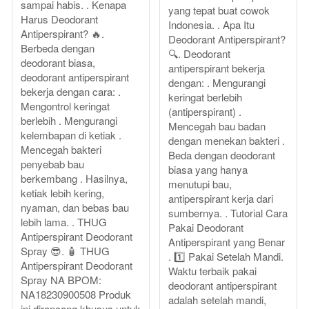
sampai habis. . Kenapa
yang tepat buat cowok
Harus Deodorant
Indonesia. . Apa Itu
Antiperspirant? 🔥.
Deodorant Antiperspirant?
Berbeda dengan
🔍. Deodorant
deodorant biasa,
antiperspirant bekerja
deodorant antiperspirant
dengan: . Mengurangi
bekerja dengan cara: .
keringat berlebih
Mengontrol keringat
(antiperspirant) .
berlebih . Mengurangi
Mencegah bau badan
kelembapan di ketiak .
dengan menekan bakteri .
Mencegah bakteri
Beda dengan deodorant
penyebab bau
biasa yang hanya
berkembang . Hasilnya,
menutupi bau,
ketiak lebih kering,
antiperspirant kerja dari
nyaman, dan bebas bau
sumbernya. . Tutorial Cara
lebih lama. . THUG
Pakai Deodorant
Antiperspirant Deodorant
Antiperspirant yang Benar
Spray 😎. 🧴 THUG
. 1️⃣ Pakai Setelah Mandi.
Antiperspirant Deodorant
Waktu terbaik pakai
Spray NA BPOM:
deodorant antiperspirant
NA18230900508 Produk
adalah setelah mandi,
ini dirancang khusus untuk