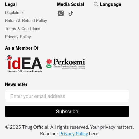
Legal
Media Sosial
Language
Disclaimer
Return & Refund Policy
Terms & Conditions
Privacy Policy
As a Member Of
Newsletter
Subscribe
`
 2025 Thug Official. All rights reserved. Your privacy matters. 
Read our 
Privacy Policy
 here.