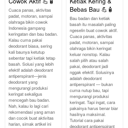
Cowok Aktif 💪🧴
Ketiak Kering &
Bebas Bau 💪🧴
Cuaca panas, aktivitas
padat, motoran, sampai
Bau badan dan ketiak
olahraga bikin cowok
basah itu masalah paling
Indonesia gampang
ngeselin buat cowok aktif.
keringatan dan bau badan.
Cuaca panas, aktivitas
Kalau cuma pakai
padat, motoran, sampai
deodorant biasa, sering
olahraga bikin keringat
kali baunya ketutup
keluar nonstop. Kalau
sebentar tapi ketiak tetap
salah pilih atau salah
basah. Solusi yang lebih
pakai, deodorant jadi
efektif adalah deodorant
nggak efektif. Solusinya
antiperspirant—jenis
adalah deodorant
deodorant yang
antiperspirant — bukan
mengurangi produksi
cuma nutup bau, tapi
keringat sekaligus
mengurangi produksi
mencegah bau badan.
keringat. Tapi ingat, cara
Nah, kalau lo lagi cari
pakainya harus benar biar
rekomendasi yang aman
hasilnya maksimal.
dan cocok buat aktivitas
Tutorial cara pakai
harian, simak artikel ini
deodorant antiperspirant