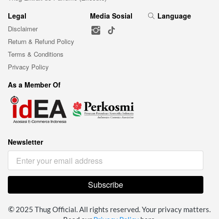
Legal
Media Sosial
Language
Disclaimer
Return & Refund Policy
Terms & Conditions
Privacy Policy
As a Member Of
Newsletter
Subscribe
`
 2025 Thug Official. All rights reserved. Your privacy matters. 