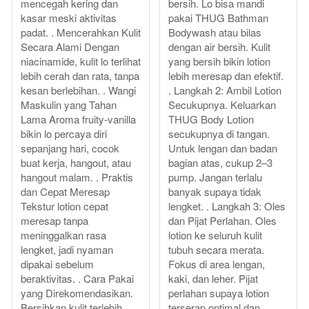
mencegah kering dan
bersih. Lo bisa mandi
kasar meski aktivitas
pakai THUG Bathman
padat. . Mencerahkan Kulit
Bodywash atau bilas
Secara Alami Dengan
dengan air bersih. Kulit
niacinamide, kulit lo terlihat
yang bersih bikin lotion
lebih cerah dan rata, tanpa
lebih meresap dan efektif.
kesan berlebihan. . Wangi
. Langkah 2: Ambil Lotion
Maskulin yang Tahan
Secukupnya. Keluarkan
Lama Aroma fruity-vanilla
THUG Body Lotion
bikin lo percaya diri
secukupnya di tangan.
sepanjang hari, cocok
Untuk lengan dan badan
buat kerja, hangout, atau
bagian atas, cukup 2–3
hangout malam. . Praktis
pump. Jangan terlalu
dan Cepat Meresap
banyak supaya tidak
Tekstur lotion cepat
lengket. . Langkah 3: Oles
meresap tanpa
dan Pijat Perlahan. Oles
meninggalkan rasa
lotion ke seluruh kulit
lengket, jadi nyaman
tubuh secara merata.
dipakai sebelum
Fokus di area lengan,
beraktivitas. . Cara Pakai
kaki, dan leher. Pijat
yang Direkomendasikan.
perlahan supaya lotion
Bersihkan kulit terlebih
terserap optimal dan