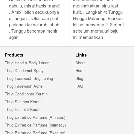
dahulu, misal habis mandi.
meningkatkan sirkulasi
. Ambil lotion secukupnya
kulit. . Langkah 4: Tunggu
di tangan. . Oles dan pijat
Hingga Meresap. Biarkan
perlahan ke seluruh tubuh.
lotion menyerap 2–3 menit
. Tunggu beberapa menit
sebelum memakai baju.
agar
Ini memastikan
Products
Links
Thug Hand & Body Lotion
About
Thug Deodorant Spray
Home
Thug Facewash Brightening
Blog
Thug Facewash Acne
FAQ
Thug Conditioner Keratin
Thug Shampo Keratin
Thug Hairmist Keratin
Thug Extrait de Parfume (Athletes)
Thug Extrait de Parfume (Intimacy)
Thug Extrait de Parfume (Execute)