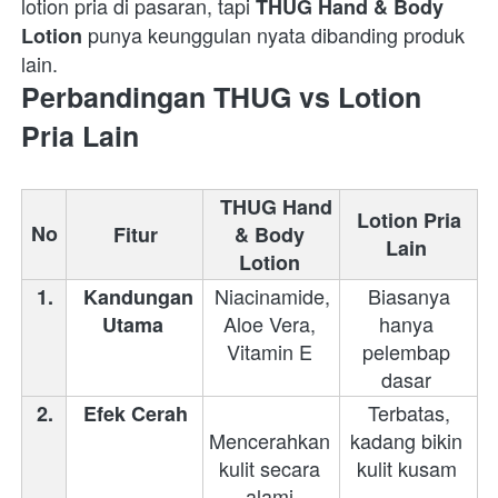
lotion pria di pasaran, tapi 
THUG Hand & Body 
 punya keunggulan nyata dibanding produk 
Lotion
lain.  
Perbandingan THUG vs Lotion 
Pria Lain
THUG Hand 
Lotion Pria 
No
Fitur 
& Body 
Lain 
Lotion 
 Niacinamide, 
 Biasanya 
1.
Kandungan 
Aloe Vera, 
hanya 
Utama 
Vitamin E 
pelembap 
dasar 
 Terbatas, 
2.
Efek Cerah 
Mencerahkan 
kadang bikin 
kulit secara 
kulit kusam 
alami 