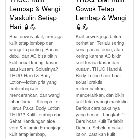
Lembap & Wangi
Cowok Tetap
Maskulin Setiap
Lembap & Wangi
Hari 🧴💪
🧴💪
Buat cowok aktif, menjaga
Kulit cowok juga butuh
kulit tetap lembap dan
perhatian. Terlalu sering
wangi itu penting. Panas,
kena panas, debu, atau
debu, dan AC bisa bikin
kering karena AC bikin
kulit cepat kering, kasar,
kulit terasa kasar dan
atau kusam. Solusinya?
kusam. THUG Hand &
THUG Hand & Body
Body Lotion hadir buat
Lotion—lotion pria yang
solusi praktis:
melembapkan,
melembapkan,
mencerahkan, dan wangi
mencerahkan, dan bikin
tahan lama. . Kenapa Lo
kulit tetap wangi maskulin.
Harus Pakai Body Lotion
Berikut cara pakainya
THUG? Kulit Lembap dan
yang benar. . Langkah 1:
Sehat Kandungan aloe
Bersihkan Kulit Terlebih
vera & vitamin E menjaga
Dahulu. Sebelum pakai
kulit tetap lembap,
lotion, pastikan kulit