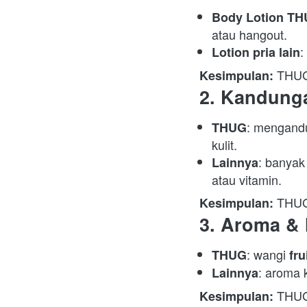
Body Lotion T
atau hangout. 
:
Lotion pria lain
 THUG
Kesimpulan:
2. Kandunga
: mengand
THUG
kulit. 
: banyak
Lainnya
atau vitamin. 
 THUG 
Kesimpulan:
3. Aroma & 
: wangi 
THUG
fru
: aroma 
Lainnya
 THUG 
Kesimpulan: