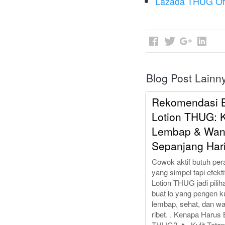
Lazada THUG Off
Blog Post Lainn
Rekomendasi 
Lotion THUG: K
Lembap & Wan
Sepanjang Hari
Cowok aktif butuh pera
yang simpel tapi efekt
Lotion THUG jadi pilih
buat lo yang pengen ku
lembap, sehat, dan wa
ribet. . Kenapa Harus 
THUG? 🔥. Kulit Teta