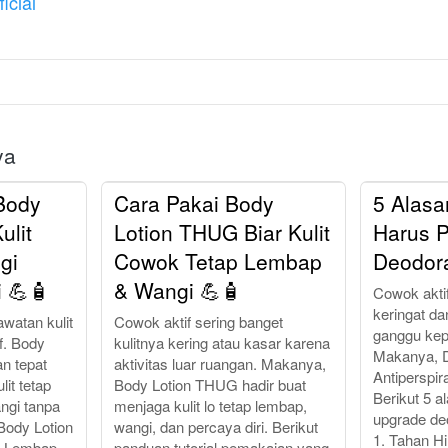
icial
ya
Body
Cara Pakai Body
5 Alasa
ulit
Lotion THUG Biar Kulit
Harus P
gi
Cowok Tetap Lembap
Deodor
 💪🧴
& Wangi 💪🧴
Cowok aktif
keringat d
watan kulit
Cowok aktif sering banget
ganggu kep
if. Body
kulitnya kering atau kasar karena
Makanya, 
an tepat
aktivitas luar ruangan. Makanya,
Antiperspira
lit tetap
Body Lotion THUG hadir buat
Berikut 5 a
ngi tanpa
menjaga kulit lo tetap lembap,
upgrade deo
Body Lotion
wangi, dan percaya diri. Berikut
1. Tahan H
p Lembap
panduan tutorial pemakaian yang