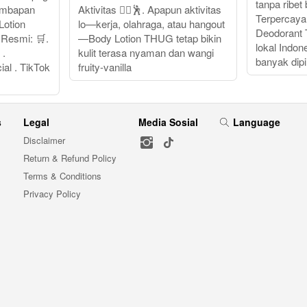
tanpa ribet 
embapan
Aktivitas 🏃‍♂️🕺. Apapun aktivitas
Terpercaya
Lotion
lo—kerja, olahraga, atau hangout
Deodorant
Resmi: 🛒.
—Body Lotion THUG tetap bikin
lokal Indo
 .
kulit terasa nyaman dan wangi
banyak dipi
al . TikTok
fruity-vanilla
s
Legal
Media Sosial
Language
Disclaimer
Return & Refund Policy
Terms & Conditions
Privacy Policy