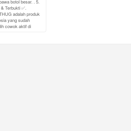
bawa botol besar. . 5.
 & Terbukti ✅.
 THUG adalah produk
nesia yang sudah
lih cowok aktif di