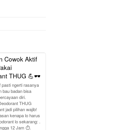
n Cowok Aktif
akai
ant THUG 💪🕶️
 pasti ngerti rasanya
an bau badan bisa
ercayaan diri.
Deodorant THUG
nt jadi pilihan wajib!
lasan kenapa lo harus
dorant lo sekarang: .
ingga 12 Jam ⏱️.