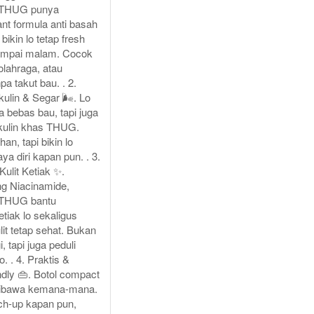
 THUG punya
ant formula anti basah
bikin lo tetap fresh
sampai malam. Cocok
 olahraga, atau
pa takut bau. . 2.
ulin & Segar 🌬️. Lo
 bebas bau, tapi juga
kulin khas THUG.
an, tapi bikin lo
aya diri kapan pun. . 3.
ulit Ketiak ✨.
g Niacinamide,
 THUG bantu
tiak lo sekaligus
it tetap sehat. Bukan
 tapi juga peduli
o. . 4. Praktis &
ndly 👜. Botol compact
ibawa kemana-mana.
uch-up kapan pun,