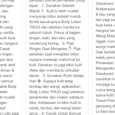
Deodorant
ndungan
tepat: . 1. Gunakan Setelah
Antiperspir
, dan
Mandi 🚿. Kulit lo lebih mudah
& bau yang 
ring
menyerap lotion setelah mandi.
dari pagi 
t dan
Ambil secukupnya Body Lotion
buat kerja,
lin yang
THUG dan oleskan merata ke
hangout tan
y-vanilla
seluruh tubuh. Fokus di bagian
Wangi Mask
cocok buat
lengan, kaki, dan siku yang
nggak cuma
tau hangout.
cenderung kering. . 2. Pijat
wangi mas
 Cepat
Ringan Saat Mengoles ✋. Pijat
Gak berlebih
 ringan,
perlahan saat mengoles lotion
selalu perc
pa rasa
supaya meresap maksimal ke
Perawatan K
wok aktif
kulit. Gerakan ini juga bikin kulit
Mengandun
. Aman &
rileks dan membantu sirkulasi
Deodorant
r resmi
darah. . 3. Gunakan Rutin Setiap
cerahkan ke
t semua
Hari 🔄. Supaya kulit tetap
menjaga kul
 Pakai Body
lembap dan wangi, aplikasikan
cuma wangi,
telah
Body Lotion THUG pagi sebelum
sama kulit l
bih mudah
beraktivitas dan malam sebelum
Travel-Frie
ingan
tidur. Kebiasaan ini bikin kulit lo
gampang d
asil
sehat, lembut, dan wangi tahan
Lo bisa to
 rutin pagi
lama. . 4. Cocok Untuk Semua