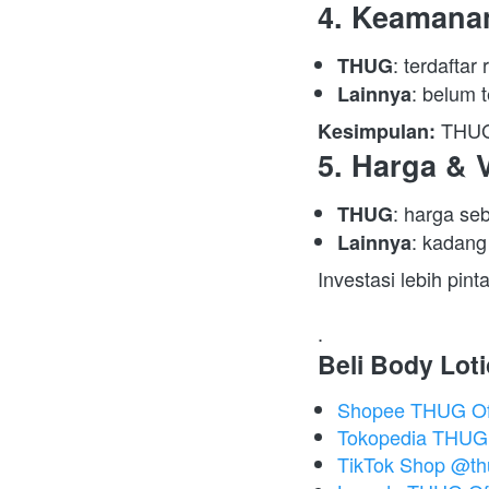
4. Keaman
: terdaftar 
THUG
: belum t
Lainnya
 THUG 
Kesimpulan:
5. Harga & 
: harga se
THUG
: kadang
Lainnya
Investasi lebih pi
.  
Beli Body Lot
Shopee THUG Off
Tokopedia THUG O
TikTok Shop @thug