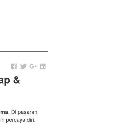
ap &
. Di pasaran 
lama
h percaya diri.  