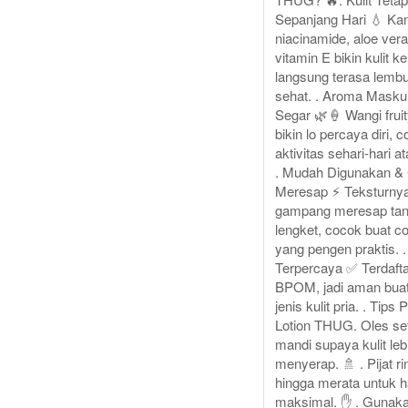
Sepanjang Hari 💧 Ka
niacinamide, aloe vera
vitamin E bikin kulit ke
langsung terasa lembu
sehat. . Aroma Masku
Segar 🌿🍦 Wangi fruit
bikin lo percaya diri, 
aktivitas sehari-hari a
. Mudah Digunakan &
Meresap ⚡ Teksturnya
gampang meresap tan
lengket, cocok buat co
yang pengen praktis. 
Terpercaya ✅ Terdafta
BPOM, jadi aman bua
jenis kulit pria. . Tips
Lotion THUG. Oles se
mandi supaya kulit le
menyerap. 🚿 . Pijat r
hingga merata untuk h
maksimal. ✋ . Gunakan