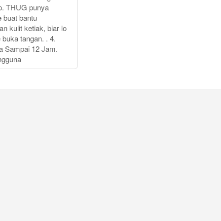
ap. THUG punya
e buat bantu
 kulit ketiak, biar lo
buka tangan. . 4.
a Sampai 12 Jam.
ngguna