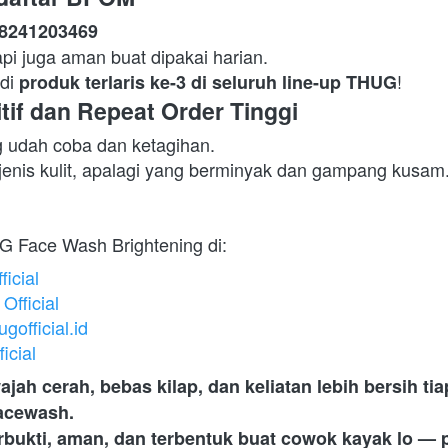
8241203469
api juga aman buat dipakai harian.

di 
!  
produk terlaris ke-3 di seluruh line-up THUG
tif dan Repeat Order Tinggi
udah coba dan ketagihan.

enis kulit, apalagi yang berminyak dan gampang kusam.
G Face Wash Brightening di:  
icial
fficial
official.id
icial
jah cerah, bebas kilap, dan keliatan lebih bersih tiap
facewash.
erbukti, aman, dan terbentuk buat cowok kayak lo — 