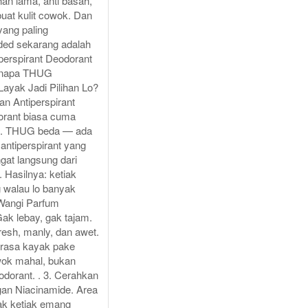
ahan lama, anti basah,
uat kulit cowok. Dan
yang paling
ed sekarang adalah
erspirant Deodorant
Kenapa THUG
Layak Jadi Pilihan Lo?
an Antiperspirant
dorant biasa cuma
au. THUG beda — ada
antiperspirant yang
gat langsung dari
 Hasilnya: ketiak
g walau lo banyak
 Wangi Parfum
ak lebay, gak tajam.
resh, manly, dan awet.
erasa kayak pake
ok mahal, bukan
odorant. . 3. Cerahkan
gan Niacinamide. Area
yak ketiak emang