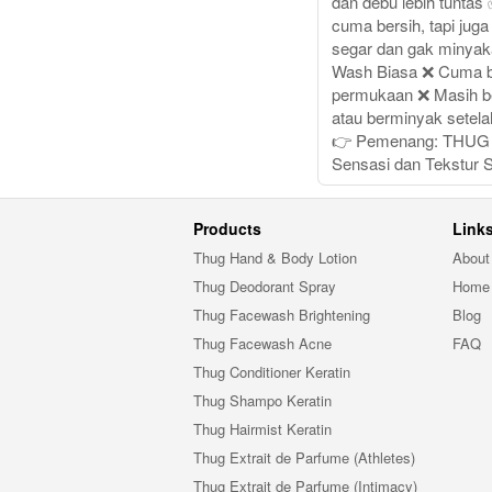
dan debu lebih tuntas
cuma bersih, tapi juga
segar dan gak minyak
Wash Biasa ❌ Cuma be
permukaan ❌ Masih be
atau berminyak setelah
👉 Pemenang: THUG .
Sensasi dan Tekstur S
Products
Link
Thug Hand & Body Lotion
About
Thug Deodorant Spray
Home
Thug Facewash Brightening
Blog
Thug Facewash Acne
FAQ
Thug Conditioner Keratin
Thug Shampo Keratin
Thug Hairmist Keratin
Thug Extrait de Parfume (Athletes)
Thug Extrait de Parfume (Intimacy)