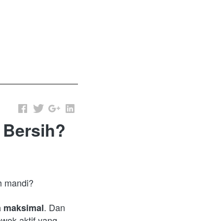
 Bersih?
h mandi?

. Dan 
a maksimal
wok aktif yang 