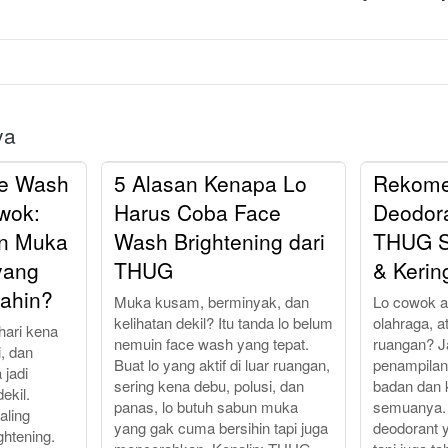
ya
ce Wash
5 Alasan Kenapa Lo
Rekome
wok:
Harus Coba Face
Deodor
n Muka
Wash Brightening dari
THUG Sp
yang
THUG
& Kerin
rahin?
Muka kusam, berminyak, dan
Lo cowok ak
kelihatan dekil? Itu tanda lo belum
olahraga, at
hari kena
nemuin face wash yang tepat.
ruangan? 
, dan
Buat lo yang aktif di luar ruangan,
penampilan 
 jadi
sering kena debu, polusi, dan
badan dan 
ekil.
panas, lo butuh sabun muka
semuanya. 
aling
yang gak cuma bersihin tapi juga
deodorant 
ghtening.