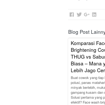
Blog Post Lainn
Komparasi Fa
Brightening Co
THUG vs Sabu
Biasa – Mana 
Lebih Jago Ce
Buat cowok yang tiap 
polusi, panas matahari
minyak berlebih, muka
gampang kusam dan d
Solusi pertama yang p
efektif? Face wash bri