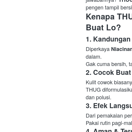
pengen tampil bersi
Kenapa THU
Buat Lo?
1. Kandungan 
Diperkaya 
Niacina
dalam.

Gak cuma bersih, ta
2. Cocok Buat
Kulit cowok biasany
THUG diformulasik
dan polusi.  
3. Efek Langs
Dari pemakaian per
Pakai rutin pagi-ma
4. Aman & Te