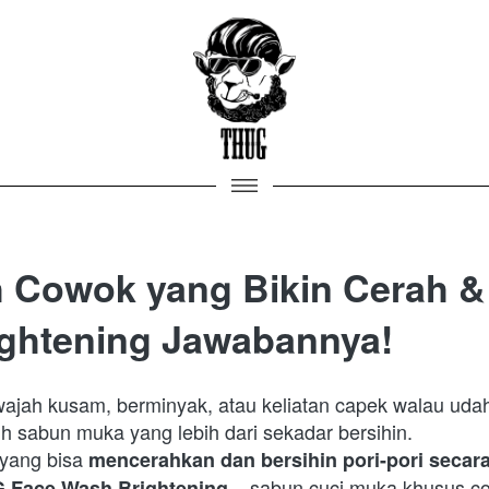
 Cowok yang Bikin Cerah &
ghtening Jawabannya!
wajah kusam, berminyak, atau keliatan capek walau uda
uh sabun muka yang lebih dari sekadar bersihin.

yang bisa 
mencerahkan dan bersihin pori-pori secar
 – sabun cuci muka khusus co
 Face Wash Brightening