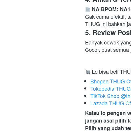
NA BPOM: NA1
Gak cuma efektif, t
THUG ini bahkan ja
5. Review Posi
Banyak cowok yang 
Cocok buat semua j
 Lo bisa beli THU
Shopee THUG Off
Tokopedia THUG O
TikTok Shop @thug
Lazada THUG Off
Kalau lo pengen wa
jangan asal pilih 
Pilih yang udah t