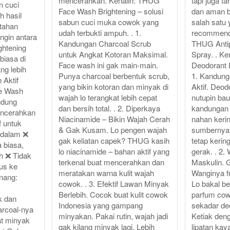
mencerahkan. Kenalin: THUG
tapi juga t
n cuci
Face Wash Brightening – solusi
dan aman b
h hasil
sabun cuci muka cowok yang
salah satu 
 tahan
udah terbukti ampuh. . 1.
recommend
ingin antara
Kandungan Charcoal Scrub
THUG Antip
htening
untuk Angkat Kotoran Maksimal.
Spray. . 
biasa di
Face wash ini gak main-main.
Deodorant 
ng lebih
Punya charcoal berbentuk scrub,
1. Kandung
 Aktif
yang bikin kotoran dan minyak di
Aktif. Deo
e Wash
wajah lo terangkat lebih cepat
nutupin b
ndung
dan bersih total. . 2. Diperkaya
kandungan 
encerahkan
Niacinamide – Bikin Wajah Cerah
nahan kerin
f untuk
& Gak Kusam. Lo pengen wajah
sumbernya.
h dalam ❌
gak keliatan capek? THUG kasih
tetap kerin
biasa,
lo niacinamide – bahan aktif yang
gerak. . 2.
ah ❌ Tidak
terkenal buat mencerahkan dan
Maskulin. G
us ke
meratakan warna kulit wajah
Wanginya f
nang:
cowok. . 3. Efektif Lawan Minyak
Lo bakal b
Berlebih. Cocok buat kulit cowok
parfum cow
k dan
Indonesia yang gampang
sekadar de
rcoal-nya
minyakan. Pakai rutin, wajah jadi
Ketiak den
t minyak
gak kilang minyak lagi. Lebih
lipatan ka