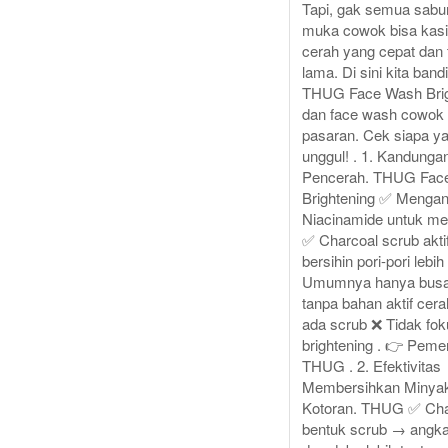
Tapi, gak semua sabu
muka cowok bisa kasi
cerah yang cepat dan
lama. Di sini kita band
THUG Face Wash Brig
dan face wash cowok 
pasaran. Cek siapa ya
unggul! . 1. Kandungan
Pencerah. THUG Fac
Brightening ✅ Menga
Niacinamide untuk m
✅ Charcoal scrub akti
bersihin pori-pori lebi
Umumnya hanya busa 
tanpa bahan aktif cer
ada scrub ❌ Tidak fok
brightening . 👉 Peme
THUG . 2. Efektivitas
Membersihkan Minya
Kotoran. THUG ✅ Cha
bentuk scrub → angka