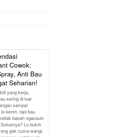
ndasi
ant Cowok:
ray, Anti Bau
gat Seharian!
tif yang kerja,
au sering di luar
Jangan sampai
lo keren, tapi bau
ketiak basah ngacauin
Solusinya? Lo butuh
yang gak cuma wangi,