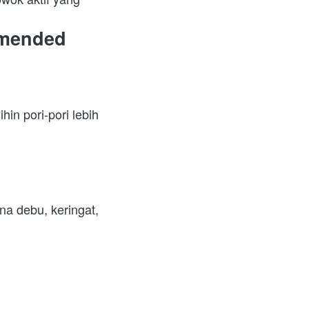
mended 
hin pori-pori lebih 
na debu, keringat, 