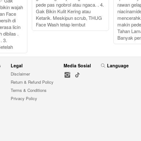
 ✅ Gak
pede pas ngobrol atau ngaca. . 4.
rawan gel
 bikin wajah
Gak Bikin Kulit Kering atau
niacinamid
an Face
Ketarik. Meskipun scrub, THUG
mencerahkan
rsih di
Face Wash tetap lembut
makin pede 
rasa licin
Tahan Lam
 dibilas .
Banyak pe
 3.
etelah
s
Legal
Media Sosial
Language
Disclaimer
Return & Refund Policy
Terms & Conditions
Privacy Policy