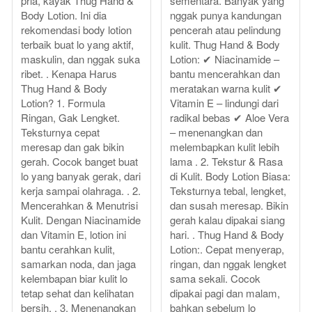
pria, kayak Thug Hand &
sementara. Banyak yang
Body Lotion. Ini dia
nggak punya kandungan
rekomendasi body lotion
pencerah atau pelindung
terbaik buat lo yang aktif,
kulit. Thug Hand & Body
maskulin, dan nggak suka
Lotion: ✔ Niacinamide –
ribet. . Kenapa Harus
bantu mencerahkan dan
Thug Hand & Body
meratakan warna kulit ✔
Lotion? 1. Formula
Vitamin E – lindungi dari
Ringan, Gak Lengket.
radikal bebas ✔ Aloe Vera
Teksturnya cepat
– menenangkan dan
meresap dan gak bikin
melembapkan kulit lebih
gerah. Cocok banget buat
lama . 2. Tekstur & Rasa
lo yang banyak gerak, dari
di Kulit. Body Lotion Biasa:
kerja sampai olahraga. . 2.
Teksturnya tebal, lengket,
Mencerahkan & Menutrisi
dan susah meresap. Bikin
Kulit. Dengan Niacinamide
gerah kalau dipakai siang
dan Vitamin E, lotion ini
hari. . Thug Hand & Body
bantu cerahkan kulit,
Lotion:. Cepat menyerap,
samarkan noda, dan jaga
ringan, dan nggak lengket
kelembapan biar kulit lo
sama sekali. Cocok
tetap sehat dan kelihatan
dipakai pagi dan malam,
bersih. . 3. Menenangkan
bahkan sebelum lo