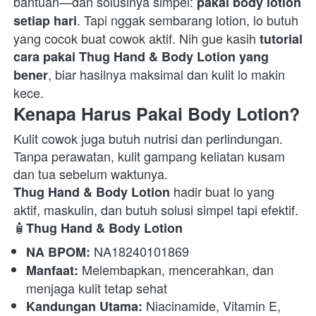
bantuan—dan solusinya simpel: 
pakai body lotion 
. Tapi nggak sembarang lotion, lo butuh 
setiap hari
yang cocok buat cowok aktif. Nih gue kasih 
tutorial 
cara pakai Thug Hand & Body Lotion yang 
, biar hasilnya maksimal dan kulit lo makin 
bener
kece.  
Kenapa Harus Pakai Body Lotion?
Kulit cowok juga butuh nutrisi dan perlindungan. 
Tanpa perawatan, kulit gampang keliatan kusam 
 hadir buat lo yang 
Thug Hand & Body Lotion
aktif, maskulin, dan butuh solusi simpel tapi efektif.
🧴
Thug Hand & Body Lotion
 NA18240101869 
NA BPOM:
 Melembapkan, mencerahkan, dan 
Manfaat:
menjaga kulit tetap sehat 
 Niacinamide, Vitamin E, 
Kandungan Utama: