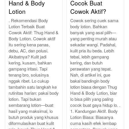
Hand & Body
Cocok Buat
Lotion
Cowok Aktif?
. Rekomendasi Body
Cowok sering cuek sama
Lotion Terbaik Buat
body lotion. Bahkan
Cowok Aktif: Thug Hand &
banyak yang asal pilih—
Body Lotion. Cowok aktif
yang penting murah atau
itu sering kena panas,
sekadar wangi. Padahal,
debu, AC, dan polusi.
kulit pria itu beda. Lebih
Akibatnya? Kulit jadi
tebal, lebih gampang
kering, kusam, bahkan
kering, dan butuh
gampang iritasi. Tapi
perawatan yang tepat.
tenang bro, solusinya
Nah, di artikel ini, gue
nggak ribet. Lo cukup
bakal bandingin body
tambahin satu langkah ke
lotion biasa dengan Thug
rutinitas harian: pakai body
Hand & Body Lotion, biar
lotion. Tapi bukan
lo bisa pilih yang paling
sembarang lotion—buat
cocok buat gaya hidup lo. .
hasil yang maksimal, lo
1. Kandungan Aktif. Body
butuh produk yang khusus
Lotion Biasa: Biasanya
diformulasikan buat kulit
cuma kasih efek lembap