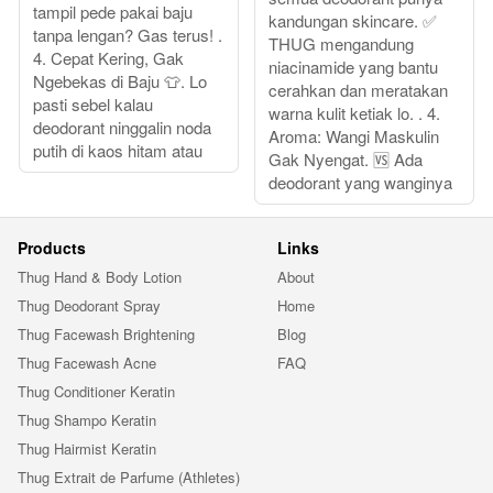
tampil pede pakai baju
kandungan skincare. ✅
tanpa lengan? Gas terus! .
THUG mengandung
4. Cepat Kering, Gak
niacinamide yang bantu
Ngebekas di Baju 👕. Lo
cerahkan dan meratakan
pasti sebel kalau
warna kulit ketiak lo. . 4.
deodorant ninggalin noda
Aroma: Wangi Maskulin
putih di kaos hitam atau
Gak Nyengat. 🆚 Ada
deodorant yang wanginya
Products
Links
Thug Hand & Body Lotion
About
Thug Deodorant Spray
Home
Thug Facewash Brightening
Blog
Thug Facewash Acne
FAQ
Thug Conditioner Keratin
Thug Shampo Keratin
Thug Hairmist Keratin
Thug Extrait de Parfume (Athletes)