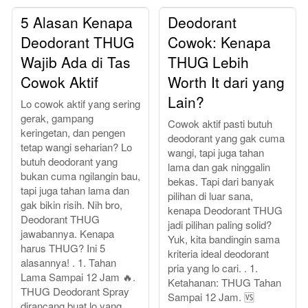
5 Alasan Kenapa
Deodorant
Deodorant THUG
Cowok: Kenapa
Wajib Ada di Tas
THUG Lebih
Cowok Aktif
Worth It dari yang
Lain?
Lo cowok aktif yang sering
gerak, gampang
Cowok aktif pasti butuh
keringetan, dan pengen
deodorant yang gak cuma
tetap wangi seharian? Lo
wangi, tapi juga tahan
butuh deodorant yang
lama dan gak ninggalin
bukan cuma ngilangin bau,
bekas. Tapi dari banyak
tapi juga tahan lama dan
pilihan di luar sana,
gak bikin risih. Nih bro,
kenapa Deodorant THUG
Deodorant THUG
jadi pilihan paling solid?
jawabannya. Kenapa
Yuk, kita bandingin sama
harus THUG? Ini 5
kriteria ideal deodorant
alasannya! . 1. Tahan
pria yang lo cari. . 1.
Lama Sampai 12 Jam 🔥.
Ketahanan: THUG Tahan
THUG Deodorant Spray
Sampai 12 Jam. 🆚
dirancang buat lo yang