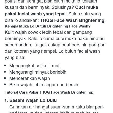
polusi dan keringat bisa bikin muka lo keliatan 
kusam dan berminyak. Solusinya? 
Cuci muka 
. Salah satu yang 
pakai facial wash yang tepat
bisa lo andalkan: 
.  
THUG Face Wash Brightening
Kenapa Muka Lo Butuh Brightening Face Wash?
Kulit wajah cowok lebih tebal dan gampang 
berminyak. Kalo lo cuma cuci muka pakai air atau 
sabun badan, itu gak cukup buat bersihin pori-pori 
dan kotoran yang nempel. Lo butuh facial wash 
yang bisa:  
Mengangkat sel kulit mati 
Mengurangi minyak berlebih 
Mencerahkan wajah 
Bikin wajah lebih segar dan bersih 
Tutorial Cara Pakai THUG Face Wash Brightening:
Basahi Wajah Lo Dulu
Gunakan air hangat suam-suam kuku biar pori-
pori terbuka dan kotoran lebih mudah keluar. 