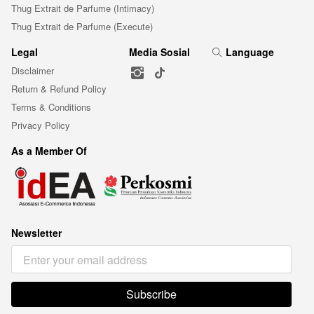
Thug Extrait de Parfume (Intimacy)
Thug Extrait de Parfume (Execute)
Legal
Media Sosial
Language
Disclaimer
Return & Refund Policy
Terms & Conditions
Privacy Policy
As a Member Of
Newsletter
Subscribe
`