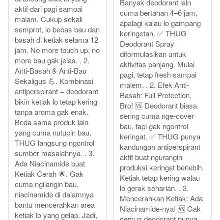
Banyak deodorant lain
aktif dari pagi sampai
cuma bertahan 4–6 jam,
malam. Cukup sekali
apalagi kalau lo gampang
semprot, lo bebas bau dan
keringetan. ✅ THUG
basah di ketiak selama 12
Deodorant Spray
jam. No more touch up, no
diformulasikan untuk
more bau gak jelas. . 2.
aktivitas panjang. Mulai
Anti-Basah & Anti-Bau
pagi, tetap fresh sampai
Sekaligus 💪. Kombinasi
malem. . 2. Efek Anti-
antiperspirant + deodorant
Basah: Full Protection,
bikin ketiak lo tetap kering
Bro! 🆚 Deodorant biasa
tanpa aroma gak enak.
sering cuma nge-cover
Beda sama produk lain
bau, tapi gak ngontrol
yang cuma nutupin bau,
keringat. ✅ THUG punya
THUG langsung ngontrol
kandungan antiperspirant
sumber masalahnya. . 3.
aktif buat ngurangin
Ada Niacinamide buat
produksi keringat berlebih.
Ketiak Cerah 🌟. Gak
Ketiak tetap kering walau
cuma ngilangin bau,
lo gerak seharian. . 3.
niacinamide di dalamnya
Mencerahkan Ketiak: Ada
bantu mencerahkan area
Niacinamide-nya! 🆚 Gak
ketiak lo yang gelap. Jadi,
semua deodorant punya