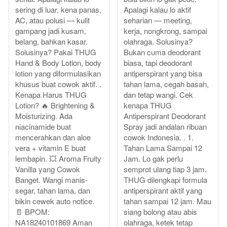
sering di luar, kena panas,
Apalagi kalau lo aktif
AC, atau polusi — kulit
seharian — meeting,
gampang jadi kusam,
kerja, nongkrong, sampai
belang, bahkan kasar.
olahraga. Solusinya?
Solusinya? Pakai THUG
Bukan cuma deodorant
Hand & Body Lotion, body
biasa, tapi deodorant
lotion yang diformulasikan
antiperspirant yang bisa
khusus buat cowok aktif. .
tahan lama, cegah basah,
Kenapa Harus THUG
dan tetap wangi. Cek
Lotion? 🔥 Brightening &
kenapa THUG
Moisturizing. Ada
Antiperspirant Deodorant
niacinamide buat
Spray jadi andalan ribuan
mencerahkan dan aloe
cowok Indonesia. . 1.
vera + vitamin E buat
Tahan Lama Sampai 12
lembapin. 💥 Aroma Fruity
Jam. Lo gak perlu
Vanilla yang Cowok
semprot ulang tiap 3 jam.
Banget. Wangi manis-
THUG dilengkapi formula
segar, tahan lama, dan
antiperspirant aktif yang
bikin cewek auto notice.
tahan sampai 12 jam. Mau
📄 BPOM:
siang bolong atau abis
NA18240101869 Aman
olahraga, ketek tetap