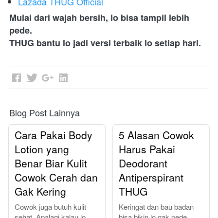
Lazada THUG Official
Mulai dari wajah bersih, lo bisa tampil lebih 
pede.
THUG bantu lo jadi versi terbaik lo setiap hari.
Blog Post Lainnya
Cara Pakai Body
5 Alasan Cowok
Lotion yang
Harus Pakai
Benar Biar Kulit
Deodorant
Cowok Cerah dan
Antiperspirant
Gak Kering
THUG
Cowok juga butuh kulit
Keringat dan bau badan
sehat. Apalagi kalau lo
bisa bikin lo gak pede.