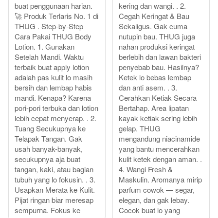
buat penggunaan harian.
kering dan wangi. . 2.
🚀 Produk Terlaris No. 1 di
Cegah Keringat & Bau
THUG . Step-by-Step
Sekaligus. Gak cuma
Cara Pakai THUG Body
nutupin bau. THUG juga
Lotion. 1. Gunakan
nahan produksi keringat
Setelah Mandi. Waktu
berlebih dan lawan bakteri
terbaik buat apply lotion
penyebab bau. Hasilnya?
adalah pas kulit lo masih
Ketek lo bebas lembap
bersih dan lembap habis
dan anti asem. . 3.
mandi. Kenapa? Karena
Cerahkan Ketiak Secara
pori-pori terbuka dan lotion
Bertahap. Area lipatan
lebih cepat menyerap. . 2.
kayak ketiak sering lebih
Tuang Secukupnya ke
gelap. THUG
Telapak Tangan. Gak
mengandung niacinamide
usah banyak-banyak,
yang bantu mencerahkan
secukupnya aja buat
kulit ketek dengan aman. .
tangan, kaki, atau bagian
4. Wangi Fresh &
tubuh yang lo fokusin. . 3.
Maskulin. Aromanya mirip
Usapkan Merata ke Kulit.
parfum cowok — segar,
Pijat ringan biar meresap
elegan, dan gak lebay.
sempurna. Fokus ke
Cocok buat lo yang