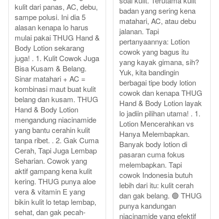
soal kulit. Terutama kulit
kulit dari panas, AC, debu,
badan yang sering kena
sampe polusi. Ini dia 5
matahari, AC, atau debu
alasan kenapa lo harus
jalanan. Tapi
mulai pakai THUG Hand &
pertanyaannya: Lotion
Body Lotion sekarang
cowok yang bagus itu
juga! . 1. Kulit Cowok Juga
yang kayak gimana, sih?
Bisa Kusam & Belang.
Yuk, kita bandingin
Sinar matahari + AC =
berbagai tipe body lotion
kombinasi maut buat kulit
cowok dan kenapa THUG
belang dan kusam. THUG
Hand & Body Lotion layak
Hand & Body Lotion
lo jadiin pilihan utama! . 1.
mengandung niacinamide
Lotion Mencerahkan vs
yang bantu cerahin kulit
Hanya Melembapkan.
tanpa ribet. . 2. Gak Cuma
Banyak body lotion di
Cerah, Tapi Juga Lembap
pasaran cuma fokus
Seharian. Cowok yang
melembapkan. Tapi
aktif gampang kena kulit
cowok Indonesia butuh
kering. THUG punya aloe
lebih dari itu: kulit cerah
vera & vitamin E yang
dan gak belang. 🟢 THUG
bikin kulit lo tetap lembap,
punya kandungan
sehat, dan gak pecah-
niacinamide yang efektif