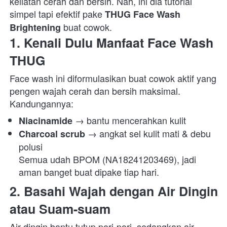
keliatan cerah dan bersih. Nah, ini dia tutorial 
simpel tapi efektif pake 
THUG Face Wash 
 buat cowok.  
Brightening
1. Kenali Dulu Manfaat Face Wash 
THUG
Face wash ini diformulasikan buat cowok aktif yang 
pengen wajah cerah dan bersih maksimal. 
Kandungannya:  
 → bantu mencerahkan kulit 
Niacinamide
 → angkat sel kulit mati & debu 
Charcoal scrub
polusi

Semua udah BPOM (NA18241203469), jadi 
aman banget buat dipake tiap hari. 
2. Basahi Wajah dengan Air Dingin 
atau Suam-suam
Air dingin bantu tutup pori-pori, sedangkan air 