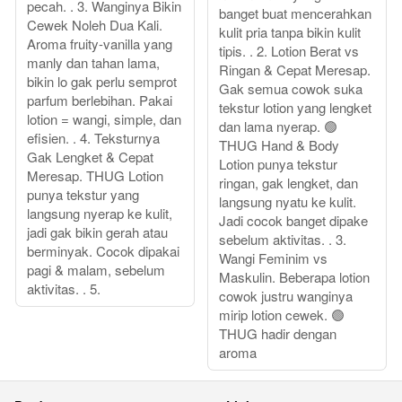
pecah. . 3. Wanginya Bikin
banget buat mencerahkan
Cewek Noleh Dua Kali.
kulit pria tanpa bikin kulit
Aroma fruity-vanilla yang
tipis. . 2. Lotion Berat vs
manly dan tahan lama,
Ringan & Cepat Meresap.
bikin lo gak perlu semprot
Gak semua cowok suka
parfum berlebihan. Pakai
tekstur lotion yang lengket
lotion = wangi, simple, dan
dan lama nyerap. 🟢
efisien. . 4. Teksturnya
THUG Hand & Body
Gak Lengket & Cepat
Lotion punya tekstur
Meresap. THUG Lotion
ringan, gak lengket, dan
punya tekstur yang
langsung nyatu ke kulit.
langsung nyerap ke kulit,
Jadi cocok banget dipake
jadi gak bikin gerah atau
sebelum aktivitas. . 3.
berminyak. Cocok dipakai
Wangi Feminim vs
pagi & malam, sebelum
Maskulin. Beberapa lotion
aktivitas. . 5.
cowok justru wanginya
mirip lotion cewek. 🟢
THUG hadir dengan
aroma