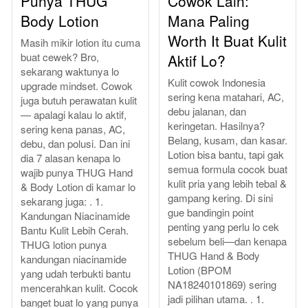
Punya THUG
Cowok Lain:
Body Lotion
Mana Paling
Worth It Buat Kulit
Masih mikir lotion itu cuma
buat cewek? Bro,
Aktif Lo?
sekarang waktunya lo
Kulit cowok Indonesia
upgrade mindset. Cowok
sering kena matahari, AC,
juga butuh perawatan kulit
debu jalanan, dan
— apalagi kalau lo aktif,
keringetan. Hasilnya?
sering kena panas, AC,
Belang, kusam, dan kasar.
debu, dan polusi. Dan ini
Lotion bisa bantu, tapi gak
dia 7 alasan kenapa lo
semua formula cocok buat
wajib punya THUG Hand
kulit pria yang lebih tebal &
& Body Lotion di kamar lo
gampang kering. Di sini
sekarang juga: . 1.
gue bandingin point
Kandungan Niacinamide
penting yang perlu lo cek
Bantu Kulit Lebih Cerah.
sebelum beli—dan kenapa
THUG lotion punya
THUG Hand & Body
kandungan niacinamide
Lotion (BPOM
yang udah terbukti bantu
NA18240101869) sering
mencerahkan kulit. Cocok
jadi pilihan utama. . 1.
banget buat lo yang punya