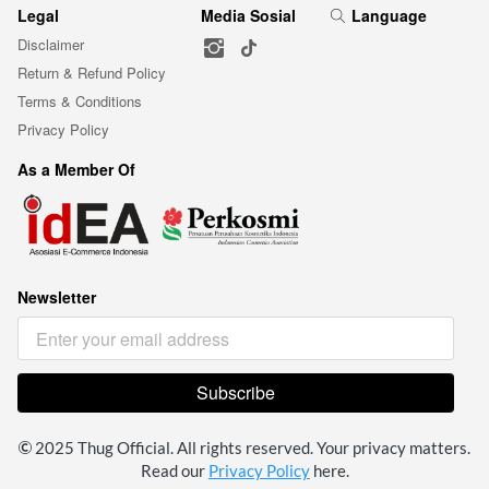
Legal
Media Sosial
Language
Disclaimer
Return & Refund Policy
Terms & Conditions
Privacy Policy
As a Member Of
Newsletter
Subscribe
`
 2025 Thug Official. All rights reserved. Your privacy matters. 
Read our 
Privacy Policy
 here.