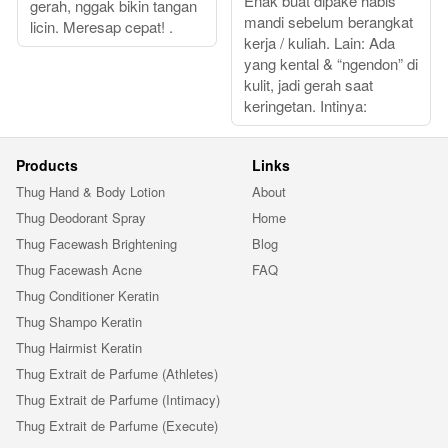
Enak buat dipake habis
gerah, nggak bikin tangan
mandi sebelum berangkat
licin. Meresap cepat! .
kerja / kuliah. Lain: Ada
yang kental & “ngendon” di
kulit, jadi gerah saat
keringetan. Intinya:
Products
Links
Thug Hand & Body Lotion
About
Thug Deodorant Spray
Home
Thug Facewash Brightening
Blog
Thug Facewash Acne
FAQ
Thug Conditioner Keratin
Thug Shampo Keratin
Thug Hairmist Keratin
Thug Extrait de Parfume (Athletes)
Thug Extrait de Parfume (Intimacy)
Thug Extrait de Parfume (Execute)