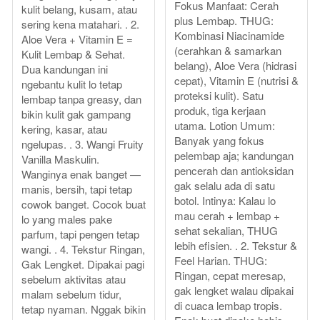
Fokus Manfaat: Cerah
kulit belang, kusam, atau
plus Lembap. THUG:
sering kena matahari. . 2.
Kombinasi Niacinamide
Aloe Vera + Vitamin E =
(cerahkan & samarkan
Kulit Lembap & Sehat.
belang), Aloe Vera (hidrasi
Dua kandungan ini
cepat), Vitamin E (nutrisi &
ngebantu kulit lo tetap
proteksi kulit). Satu
lembap tanpa greasy, dan
produk, tiga kerjaan
bikin kulit gak gampang
utama. Lotion Umum:
kering, kasar, atau
Banyak yang fokus
ngelupas. . 3. Wangi Fruity
pelembap aja; kandungan
Vanilla Maskulin.
pencerah dan antioksidan
Wanginya enak banget —
gak selalu ada di satu
manis, bersih, tapi tetap
botol. Intinya: Kalau lo
cowok banget. Cocok buat
mau cerah + lembap +
lo yang males pake
sehat sekalian, THUG
parfum, tapi pengen tetap
lebih efisien. . 2. Tekstur &
wangi. . 4. Tekstur Ringan,
Feel Harian. THUG:
Gak Lengket. Dipakai pagi
Ringan, cepat meresap,
sebelum aktivitas atau
gak lengket walau dipakai
malam sebelum tidur,
di cuaca lembap tropis.
tetap nyaman. Nggak bikin