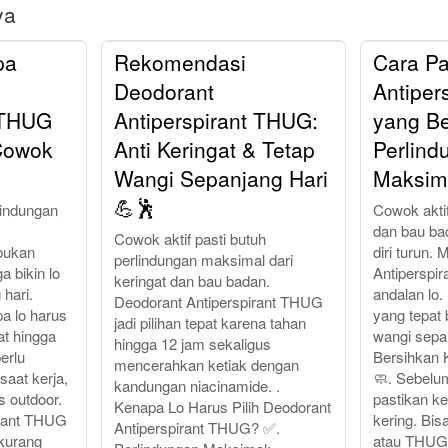
ya
pa
Rekomendasi
Cara Pa
Deodorant
Antiper
 THUG
Antiperspirant THUG:
yang Be
 Cowok
Anti Keringat & Tetap
Perlind
Wangi Sepanjang Hari
Maksim
💪🕺
lindungan
Cowok aktif
dan bau ba
Cowok aktif pasti butuh
bukan
diri turun.
perlindungan maksimal dari
a bikin lo
Antiperspir
keringat dan bau badan.
 hari.
andalan lo. 
Deodorant Antiperspirant THUG
pa lo harus
yang tepat 
jadi pilihan tepat karena tahan
at hingga
wangi sepan
hingga 12 jam sekaligus
erlu
Bersihkan K
mencerahkan ketiak dengan
saat kerja,
🧼. Sebelu
kandungan niacinamide. .
s outdoor.
pastikan ke
Kenapa Lo Harus Pilih Deodorant
irant THUG
kering. Bi
Antiperspirant THUG? ✅.
kurang
atau THUG