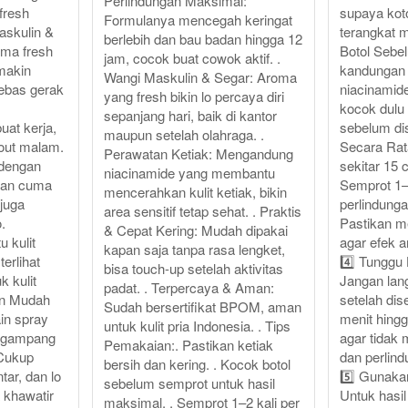
Perlindungan Maksimal:
 fresh
supaya kot
Formulanya mencegah keringat
askulin &
terangkat m
berlebih dan bau badan hingga 12
ma fresh
Botol Sebe
jam, cocok buat cowok aktif. .
 makin
kandungan a
Wangi Maskulin & Segar: Aroma
bebas gerak
niacinamid
yang fresh bikin lo percaya diri
kocok dulu 
sepanjang hari, baik di kantor
at kerja,
sebelum di
maupun setelah olahraga. .
gout malam.
Secara Rat
Perawatan Ketiak: Mengandung
 dengan
sekitar 15 
niacinamide yang membantu
kan cuma
Semprot 1–2
mencerahkan kulit ketiak, bikin
 juga
perlindunga
area sensitif tetap sehat. . Praktis
.
Pastikan m
& Cepat Kering: Mudah dipakai
 kulit
agar efek a
kapan saja tanpa rasa lengket,
terlihat
4️⃣ Tunggu
bisa touch-up setelah aktivitas
k kulit
Jangan lan
padat. . Terpercaya & Aman:
dan Mudah
setelah di
Sudah bersertifikat BPOM, aman
in spray
menit hingg
untuk kulit pria Indonesia. . Tips
o gampang
agar tidak
Pemakaian:. Pastikan ketiak
 Cukup
dan perlind
bersih dan kering. . Kocok botol
tar, dan lo
5️⃣ Gunakan
sebelum semprot untuk hasil
a khawatir
Untuk hasil
maksimal. . Semprot 1–2 kali per