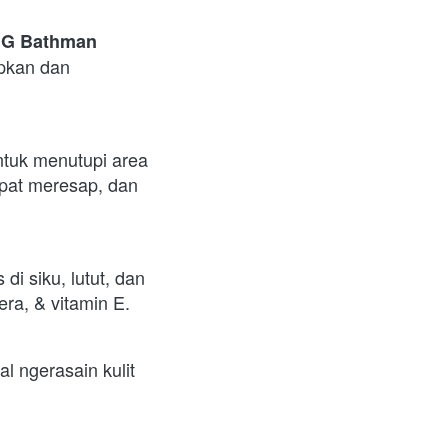
G Bathman 
pkan dan 
ntuk menutupi area 
epat meresap, dan 
i siku, lutut, dan 
ra, & vitamin E.  
 ngerasain kulit 