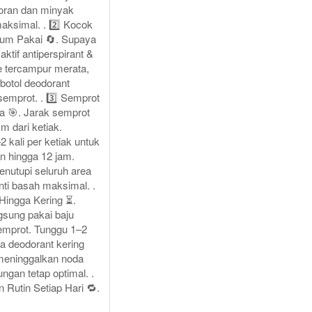
oran dan minyak
aksimal. . 2️⃣ Kocok
lum Pakai 🔄. Supaya
ktif antiperspirant &
e tercampur merata,
botol deodorant
semprot. . 3️⃣ Semprot
a 🎯. Jarak semprot
cm dari ketiak.
 kali per ketiak untuk
n hingga 12 jam.
enutupi seluruh area
nti basah maksimal. .
 Hingga Kering ⏳.
gsung pakai baju
semprot. Tunggu 1–2
a deodorant kering
 meninggalkan noda
ungan tetap optimal. .
 Rutin Setiap Hari 🔁.