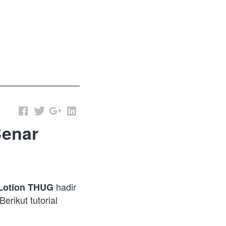
Benar
 hadir 
Lotion THUG
rikut tutorial 