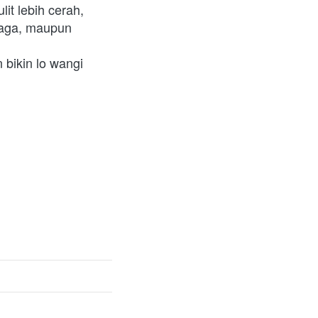
it lebih cerah, 
raga, maupun 
ikin lo wangi 