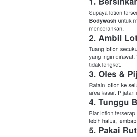
1. Bersihka
Supaya lotion terser
 untuk m
Bodywash
mencerahkan.  
2. Ambil Lo
Tuang lotion secuku
yang ingin dirawat. 
tidak lengket.  
3. Oles & Pi
Ratain lotion ke sel
area kasar. Pijatan
4. Tunggu 
Biar lotion tersera
lebih halus, lembap
5. Pakai Rut