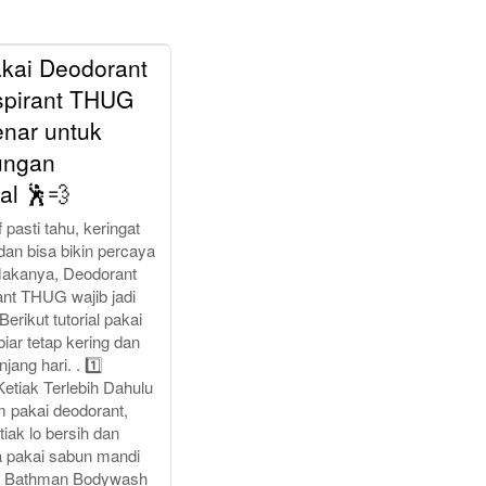
kai Deodorant
spirant THUG
nar untuk
ungan
al 🕺💨
 pasti tahu, keringat
dan bisa bikin percaya
 Makanya, Deodorant
ant THUG wajib jadi
Berikut tutorial pakai
biar tetap kering dan
jang hari. . 1️⃣
etiak Terlebih Dahulu
m pakai deodorant,
tiak lo bersih dan
sa pakai sabun mandi
 Bathman Bodywash