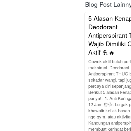
Blog Post Lainn
5 Alasan Kena
Deodorant
Antiperspirant
Wajib Dimiliki
Aktif 💪🔥
Cowok aktif butuh per
maksimal. Deodorant
Antiperspirant THUG 
sekadar wangi, tapi jug
percaya diri sepanjang
Berikut 5 alasan kena
punya! . 1. Anti Kering
12 Jam ⏰💦. Lo gak p
khawatir ketiak basah 
nge-gym, atau aktivita
Kandungan antipersp
membuat keringat ber