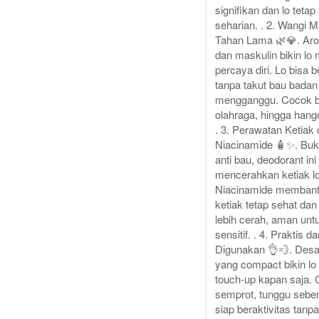
signifikan dan lo tetap
seharian. . 2. Wangi M
Tahan Lama 🌿💎. Aro
dan maskulin bikin lo
percaya diri. Lo bisa 
tanpa takut bau badan
mengganggu. Cocok bu
olahraga, hingga han
. 3. Perawatan Ketiak
Niacinamide 🧴✨. Bu
anti bau, deodorant ini
mencerahkan ketiak lo
Niacinamide membantu
ketiak tetap sehat dan 
lebih cerah, aman untu
sensitif. . 4. Praktis 
Digunakan 👌💨. Desa
yang compact bikin l
touch-up kapan saja.
semprot, tunggu seben
siap beraktivitas tanp