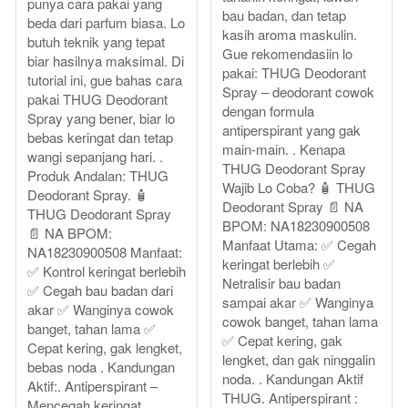
punya cara pakai yang
bau badan, dan tetap
beda dari parfum biasa. Lo
kasih aroma maskulin.
butuh teknik yang tepat
Gue rekomendasiin lo
biar hasilnya maksimal. Di
pakai: THUG Deodorant
tutorial ini, gue bahas cara
Spray – deodorant cowok
pakai THUG Deodorant
dengan formula
Spray yang bener, biar lo
antiperspirant yang gak
bebas keringat dan tetap
main-main. . Kenapa
wangi sepanjang hari. .
THUG Deodorant Spray
Produk Andalan: THUG
Wajib Lo Coba? 🧴 THUG
Deodorant Spray. 🧴
Deodorant Spray 📄 NA
THUG Deodorant Spray
BPOM: NA18230900508
📄 NA BPOM:
Manfaat Utama: ✅ Cegah
NA18230900508 Manfaat:
keringat berlebih ✅
✅ Kontrol keringat berlebih
Netralisir bau badan
✅ Cegah bau badan dari
sampai akar ✅ Wanginya
akar ✅ Wanginya cowok
cowok banget, tahan lama
banget, tahan lama ✅
✅ Cepat kering, gak
Cepat kering, gak lengket,
lengket, dan gak ninggalin
bebas noda . Kandungan
noda. . Kandungan Aktif
Aktif:. Antiperspirant –
THUG. Antiperspirant :
Mencegah keringat