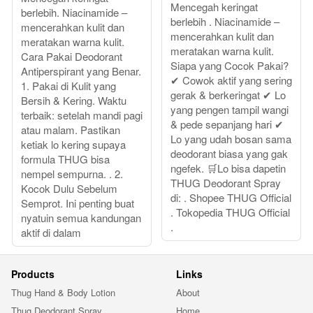
Mencegah keringat
berlebih. Niacinamide –
berlebih . Niacinamide –
mencerahkan kulit dan
mencerahkan kulit dan
meratakan warna kulit.
meratakan warna kulit.
Cara Pakai Deodorant
Siapa yang Cocok Pakai?
Antiperspirant yang Benar.
✔ Cowok aktif yang sering
1. Pakai di Kulit yang
gerak & berkeringat ✔ Lo
Bersih & Kering. Waktu
yang pengen tampil wangi
terbaik: setelah mandi pagi
& pede sepanjang hari ✔
atau malam. Pastikan
Lo yang udah bosan sama
ketiak lo kering supaya
deodorant biasa yang gak
formula THUG bisa
ngefek. 🛒Lo bisa dapetin
nempel sempurna. . 2.
THUG Deodorant Spray
Kocok Dulu Sebelum
di: . Shopee THUG Official
Semprot. Ini penting buat
. Tokopedia THUG Official
nyatuin semua kandungan
.
aktif di dalam
Products
Links
Thug Hand & Body Lotion
About
Thug Deodorant Spray
Home