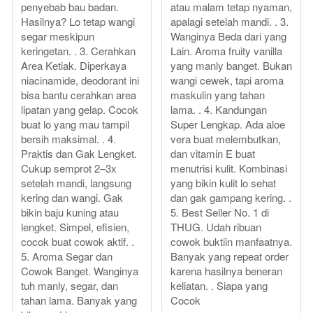
penyebab bau badan.
atau malam tetap nyaman,
Hasilnya? Lo tetap wangi
apalagi setelah mandi. . 3.
segar meskipun
Wanginya Beda dari yang
keringetan. . 3. Cerahkan
Lain. Aroma fruity vanilla
Area Ketiak. Diperkaya
yang manly banget. Bukan
niacinamide, deodorant ini
wangi cewek, tapi aroma
bisa bantu cerahkan area
maskulin yang tahan
lipatan yang gelap. Cocok
lama. . 4. Kandungan
buat lo yang mau tampil
Super Lengkap. Ada aloe
bersih maksimal. . 4.
vera buat melembutkan,
Praktis dan Gak Lengket.
dan vitamin E buat
Cukup semprot 2–3x
menutrisi kulit. Kombinasi
setelah mandi, langsung
yang bikin kulit lo sehat
kering dan wangi. Gak
dan gak gampang kering. .
bikin baju kuning atau
5. Best Seller No. 1 di
lengket. Simpel, efisien,
THUG. Udah ribuan
cocok buat cowok aktif. .
cowok buktiin manfaatnya.
5. Aroma Segar dan
Banyak yang repeat order
Cowok Banget. Wanginya
karena hasilnya beneran
tuh manly, segar, dan
keliatan. . Siapa yang
tahan lama. Banyak yang
Cocok