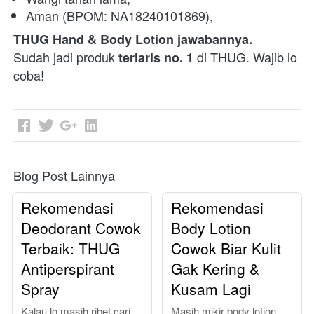
Aman (BPOM: NA18240101869), 
THUG Hand & Body Lotion jawabannya.
Sudah jadi produk 
 di THUG. Wajib lo 
terlaris no. 1
coba! 
Blog Post Lainnya
Rekomendasi
Rekomendasi
Deodorant Cowok
Body Lotion
Terbaik: THUG
Cowok Biar Kulit
Antiperspirant
Gak Kering &
Spray
Kusam Lagi
Kalau lo masih ribet cari
Masih mikir body lotion