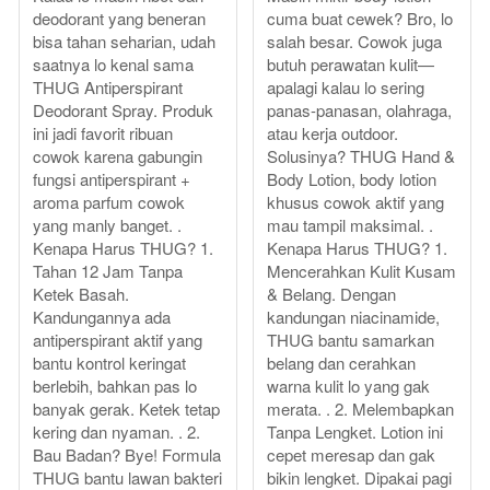
deodorant yang beneran
cuma buat cewek? Bro, lo
bisa tahan seharian, udah
salah besar. Cowok juga
saatnya lo kenal sama
butuh perawatan kulit—
THUG Antiperspirant
apalagi kalau lo sering
Deodorant Spray. Produk
panas-panasan, olahraga,
ini jadi favorit ribuan
atau kerja outdoor.
cowok karena gabungin
Solusinya? THUG Hand &
fungsi antiperspirant +
Body Lotion, body lotion
aroma parfum cowok
khusus cowok aktif yang
yang manly banget. .
mau tampil maksimal. .
Kenapa Harus THUG? 1.
Kenapa Harus THUG? 1.
Tahan 12 Jam Tanpa
Mencerahkan Kulit Kusam
Ketek Basah.
& Belang. Dengan
Kandungannya ada
kandungan niacinamide,
antiperspirant aktif yang
THUG bantu samarkan
bantu kontrol keringat
belang dan cerahkan
berlebih, bahkan pas lo
warna kulit lo yang gak
banyak gerak. Ketek tetap
merata. . 2. Melembapkan
kering dan nyaman. . 2.
Tanpa Lengket. Lotion ini
Bau Badan? Bye! Formula
cepet meresap dan gak
THUG bantu lawan bakteri
bikin lengket. Dipakai pagi