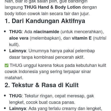
Nah, biar lo gak salah pilih, gue bandingin 
langsung 
 dengan 
THUG Hand & Body Lotion
body lotion cowok lain secara fair dan jujur.  
1. 
Dari Kandungan Aktifnya
: Ada 
 (untuk mencerahkan), 
THUG
niacinamide
 (melembapkan), dan 
 (nutrisi 
aloe vera
vitamin E
kulit). 
: Umumnya hanya pakai pelembap 
Lainnya
dasar tanpa kombinasi pencerah aktif. 
 THUG unggul karena fokus pada kebutuhan kulit 
cowok Indonesia yang sering terpapar sinar 
matahari.  
2. 
Tekstur & Rasa di Kulit
: Tekstur ringan, cepat meresap, gak 
THUG
lengket, cocok buat cuaca panas. 
: Ada yang terlalu creamy dan lengket, 
Lainnya