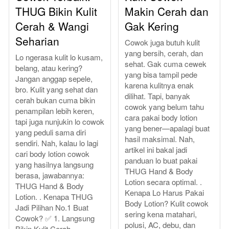
THUG Bikin Kulit
Makin Cerah dan
Cerah & Wangi
Gak Kering
Seharian
Cowok juga butuh kulit
yang bersih, cerah, dan
Lo ngerasa kulit lo kusam,
sehat. Gak cuma cewek
belang, atau kering?
yang bisa tampil pede
Jangan anggap sepele,
karena kulitnya enak
bro. Kulit yang sehat dan
dilihat. Tapi, banyak
cerah bukan cuma bikin
cowok yang belum tahu
penampilan lebih keren,
cara pakai body lotion
tapi juga nunjukin lo cowok
yang bener—apalagi buat
yang peduli sama diri
hasil maksimal. Nah,
sendiri. Nah, kalau lo lagi
artikel ini bakal jadi
cari body lotion cowok
panduan lo buat pakai
yang hasilnya langsung
THUG Hand & Body
berasa, jawabannya:
Lotion secara optimal. .
THUG Hand & Body
Kenapa Lo Harus Pakai
Lotion. . Kenapa THUG
Body Lotion? Kulit cowok
Jadi Pilihan No.1 Buat
sering kena matahari,
Cowok? ✅ 1. Langsung
polusi, AC, debu, dan
Bikin Kulit Cerah.