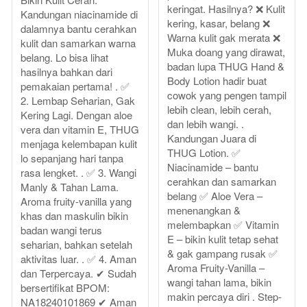
keringat. Hasilnya? ❌ Kulit
Kandungan niacinamide di
kering, kasar, belang ❌
dalamnya bantu cerahkan
Warna kulit gak merata ❌
kulit dan samarkan warna
Muka doang yang dirawat,
belang. Lo bisa lihat
badan lupa THUG Hand &
hasilnya bahkan dari
Body Lotion hadir buat
pemakaian pertama! . ✅
cowok yang pengen tampil
2. Lembap Seharian, Gak
lebih clean, lebih cerah,
Kering Lagi. Dengan aloe
dan lebih wangi. .
vera dan vitamin E, THUG
Kandungan Juara di
menjaga kelembapan kulit
THUG Lotion. ✅
lo sepanjang hari tanpa
Niacinamide – bantu
rasa lengket. . ✅ 3. Wangi
cerahkan dan samarkan
Manly & Tahan Lama.
belang ✅ Aloe Vera –
Aroma fruity-vanilla yang
menenangkan &
khas dan maskulin bikin
melembapkan ✅ Vitamin
badan wangi terus
E – bikin kulit tetap sehat
seharian, bahkan setelah
& gak gampang rusak ✅
aktivitas luar. . ✅ 4. Aman
Aroma Fruity-Vanilla –
dan Terpercaya. ✔ Sudah
wangi tahan lama, bikin
bersertifikat BPOM:
makin percaya diri . Step-
NA18240101869 ✔ Aman