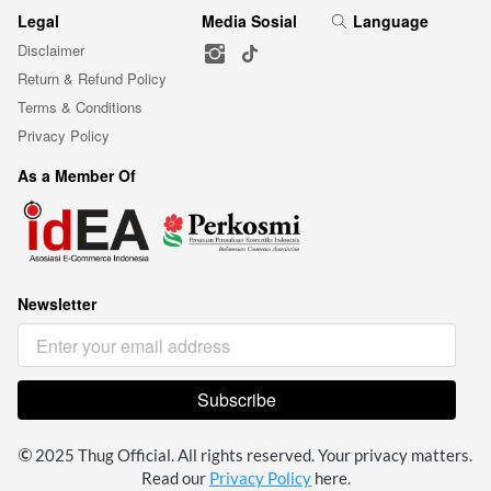
Legal
Media Sosial
Language
Disclaimer
Return & Refund Policy
Terms & Conditions
Privacy Policy
As a Member Of
Newsletter
Subscribe
`
 2025 Thug Official. All rights reserved. Your privacy matters. 
Read our 
Privacy Policy
 here.