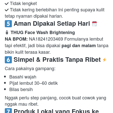
 Tidak kering berlebihan Ini penting supaya kulit 
tetap nyaman dipakai harian.  
 Aman Dipakai Setiap Hari 
🧴 
THUG Face Wash Brightening
 NA18241203469 Formulanya lembut 
NA BPOM:
tapi efektif, jadi bisa dipakai 
 tanpa 
pagi dan malam
bikin kulit terasa kasar.  
 Simpel & Praktis Tanpa Ribet 
Cara pakainya gampang:  
Basahi wajah 
Pijat lembut 30–60 detik 
Bilas bersih 
Nggak perlu step panjang, cocok buat cowok yang 
nggak mau ribet.  
 Produk Lokal yang Fokus ke 