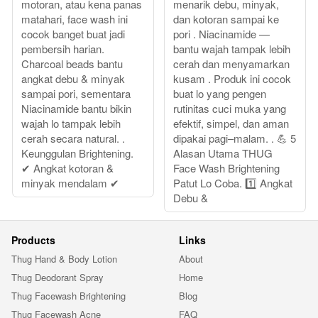
motoran, atau kena panas
menarik debu, minyak,
matahari, face wash ini
dan kotoran sampai ke
cocok banget buat jadi
pori . Niacinamide —
pembersih harian.
bantu wajah tampak lebih
Charcoal beads bantu
cerah dan menyamarkan
angkat debu & minyak
kusam . Produk ini cocok
sampai pori, sementara
buat lo yang pengen
Niacinamide bantu bikin
rutinitas cuci muka yang
wajah lo tampak lebih
efektif, simpel, dan aman
cerah secara natural. .
dipakai pagi–malam. . 💪 5
Keunggulan Brightening.
Alasan Utama THUG
✔ Angkat kotoran &
Face Wash Brightening
minyak mendalam ✔
Patut Lo Coba. 1️⃣ Angkat
Debu &
Products
Links
Thug Hand & Body Lotion
About
Thug Deodorant Spray
Home
Thug Facewash Brightening
Blog
Thug Facewash Acne
FAQ