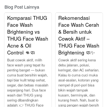
Blog Post Lainnya
Komparasi THUG
Rekomendasi
Face Wash
Face Wash Cerah
Brightening vs
& Bersih untuk
THUG Face Wash
Cowok Aktif –
Acne & Oil
THUG Face Wash
Control 👊🧼
Brightening 🧼✨
Buat cowok aktif, milih
Cowok aktif sering kena
face wash yang tepat itu
debu jalanan, polusi,
penting banget — bukan
keringat, dan AC seharian.
cuma buat bersihin wajah,
Kalau lo cuma cuci muka
tapi biar kulit tetap sehat,
asal-asalan, kotoran yang
segar, dan bebas masalah
nempel di pori-pori bisa
sepanjang hari. Dua face
bikin wajah tampak
wash dari THUG yang
kusam, berminyak, dan
sering dibandingkan
kurang fresh. Nah, buat lo
adalah: 👉 THUG Face
yang pengen wajah bersih