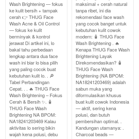
Wash Brightening — fokus
maksimal + cerah natural
ke kulit bersih + tampak
tanpa ribet, ini dia
cerah 👉 THUG Face
rekomendasi face wash
Wash Acne & Oil Control
yang cocok banget untuk
— fokus ke kulit
kebutuhan kulit cowok
berminyak & kontrol
modern: 🧴 THUG Face
jerawat Di artikel ini, lo
Wash Brightening . 🔥
bakal tahu perbedaan
Kenapa THUG Face Wash
lengkap antara dua face
Brightening Layak
wash ini biar lo bisa pilih
Direkomendasikan? 🧴
yang paling cocok buat
THUG Face Wash
kebutuhan kulit lo. . 🔎
Brightening (NA BPOM:
Tabel Perbandingan
NA18241203469) adalah
Cepat. . . 🔥 THUG Face
sabun muka yang
Wash Brightening – Fokus
diformulasikan khusus
Cerah & Bersih ✨. 🧴
buat kulit cowok Indonesia
THUG Face Wash
— aktif, sering kena
Brightening NA BPOM:
polusi, dan butuh
NA18241203469 Kalau
pembersihan optimal. .
aktivitas lo sering bikin
Kandungan utamanya: .
wajah kena polusi, debu
Charcoal beads —