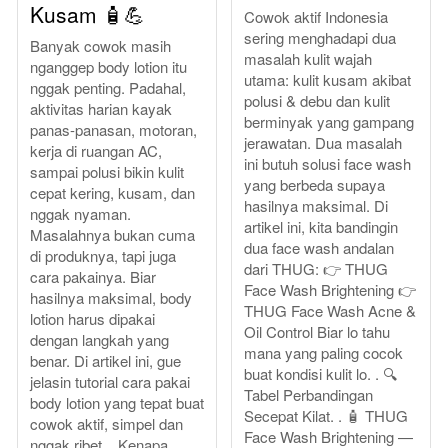
Kusam 🧴💪
Cowok aktif Indonesia
sering menghadapi dua
Banyak cowok masih
masalah kulit wajah
nganggep body lotion itu
utama: kulit kusam akibat
nggak penting. Padahal,
polusi & debu dan kulit
aktivitas harian kayak
berminyak yang gampang
panas-panasan, motoran,
jerawatan. Dua masalah
kerja di ruangan AC,
ini butuh solusi face wash
sampai polusi bikin kulit
yang berbeda supaya
cepat kering, kusam, dan
hasilnya maksimal. Di
nggak nyaman.
artikel ini, kita bandingin
Masalahnya bukan cuma
dua face wash andalan
di produknya, tapi juga
dari THUG: 👉 THUG
cara pakainya. Biar
Face Wash Brightening 👉
hasilnya maksimal, body
THUG Face Wash Acne &
lotion harus dipakai
Oil Control Biar lo tahu
dengan langkah yang
mana yang paling cocok
benar. Di artikel ini, gue
buat kondisi kulit lo. . 🔍
jelasin tutorial cara pakai
Tabel Perbandingan
body lotion yang tepat buat
Secepat Kilat. . 🧴 THUG
cowok aktif, simpel dan
Face Wash Brightening —
nggak ribet. . Kenapa