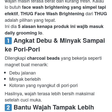
wajah masih terasa berat dan kurang fresh. Kalau 
lo butuh 
face wash brightening yang simpel tapi 
, 
 dari 
efektif
THUG Face Wash Brightening
THUG
adalah pilihan yang tepat. 
Ini dia 
5 alasan kenapa produk ini wajib masuk 
.  
daily grooming lo
 Angkat Debu & Minyak Sampai 
ke Pori-Pori
Dilengkapi 
 yang bekerja seperti 
charcoal beads
magnet buat menarik:  
Debu jalanan 
Minyak berlebih 
Kotoran yang nyangkut di pori-pori 
Hasilnya, wajah terasa lebih bersih maksimal 
setelah cuci muka.  
 Bantu Wajah Tampak Lebih 