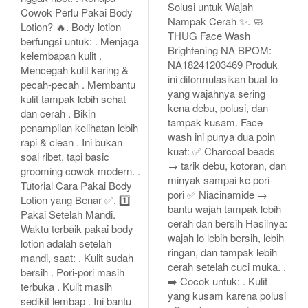
Solusi untuk Wajah
Cowok Perlu Pakai Body
Nampak Cerah ✨. 🧼
Lotion? 🔥. Body lotion
THUG Face Wash
berfungsi untuk: . Menjaga
Brightening NA BPOM:
kelembapan kulit .
NA18241203469 Produk
Mencegah kulit kering &
ini diformulasikan buat lo
pecah-pecah . Membantu
yang wajahnya sering
kulit tampak lebih sehat
kena debu, polusi, dan
dan cerah . Bikin
tampak kusam. Face
penampilan kelihatan lebih
wash ini punya dua poin
rapi & clean . Ini bukan
kuat: ✅ Charcoal beads
soal ribet, tapi basic
→ tarik debu, kotoran, dan
grooming cowok modern. .
minyak sampai ke pori-
Tutorial Cara Pakai Body
pori ✅ Niacinamide →
Lotion yang Benar ✅. 1️⃣
bantu wajah tampak lebih
Pakai Setelah Mandi.
cerah dan bersih Hasilnya:
Waktu terbaik pakai body
wajah lo lebih bersih, lebih
lotion adalah setelah
ringan, dan tampak lebih
mandi, saat: . Kulit sudah
cerah setelah cuci muka. .
bersih . Pori-pori masih
➡️ Cocok untuk: . Kulit
terbuka . Kulit masih
yang kusam karena polusi
sedikit lembap . Ini bantu