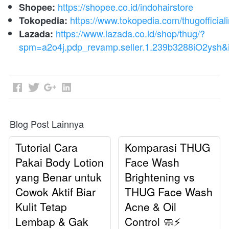
https://shopee.co.id/indohairstore
Shopee:
https://www.tokopedia.com/thugofficial
Tokopedia:
https://www.lazada.co.id/shop/thug/?
Lazada:
spm=a2o4j.pdp_revamp.seller.1.239b3288iO2ysh
Blog Post Lainnya
Tutorial Cara
Komparasi THUG
Pakai Body Lotion
Face Wash
yang Benar untuk
Brightening vs
Cowok Aktif Biar
THUG Face Wash
Kulit Tetap
Acne & Oil
Lembap & Gak
Control 🧼⚡