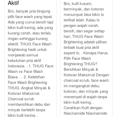
Aktif
Bro, kulit kusam,
berminyak, dan kotoran
Bro, banyak pria bingung
menumpuk bisa bikin lo
pilih face wash yang tepat.
terlihat lelah. Kalau lo
Ada yang cuma bersih tapi
pengen wajah cerah,
bikin kulit kering, ada yang
bersih, dan segar setiap
kurang cerah, atau terlalu
hari, THUG Face Wash
ringan sehingga kurang
Brightening adalah pilihan
efektif. THUG Face Wash
terbaik buat pria aktif
Brightening hadir untuk
seperti lo. . Kenapa Harus
menjawab semua
Pilih Face Wash
kebutuhan pria aktif
Brightening THUG?
Indonesia. . 1. THUG Face
Bersihkan Minyak &
Wash vs Face Wash
Kotoran Maksimal Dengan
Biasa. . . 2. Kelebihan
charcoal scrub, face wash
Face Wash Brightening
ini mengangkat debu,
THUG. Angkat Minyak &
kotoran, dan minyak yang
Kotoran Maksimal:
menempel di wajah tanpa
Charcoal scrub
bikin kulit kering. .
membersihkan debu dan
Cerahkan Kulit dengan
minyak berlebih tanpa
Niacinamide Niacinamide
bikin kulit kering. .