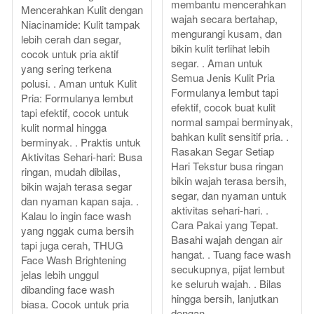
membantu mencerahkan
Mencerahkan Kulit dengan
wajah secara bertahap,
Niacinamide: Kulit tampak
mengurangi kusam, dan
lebih cerah dan segar,
bikin kulit terlihat lebih
cocok untuk pria aktif
segar. . Aman untuk
yang sering terkena
Semua Jenis Kulit Pria
polusi. . Aman untuk Kulit
Formulanya lembut tapi
Pria: Formulanya lembut
efektif, cocok buat kulit
tapi efektif, cocok untuk
normal sampai berminyak,
kulit normal hingga
bahkan kulit sensitif pria. .
berminyak. . Praktis untuk
Rasakan Segar Setiap
Aktivitas Sehari-hari: Busa
Hari Tekstur busa ringan
ringan, mudah dibilas,
bikin wajah terasa bersih,
bikin wajah terasa segar
segar, dan nyaman untuk
dan nyaman kapan saja. .
aktivitas sehari-hari. .
Kalau lo ingin face wash
Cara Pakai yang Tepat.
yang nggak cuma bersih
Basahi wajah dengan air
tapi juga cerah, THUG
hangat. . Tuang face wash
Face Wash Brightening
secukupnya, pijat lembut
jelas lebih unggul
ke seluruh wajah. . Bilas
dibanding face wash
hingga bersih, lanjutkan
biasa. Cocok untuk pria
dengan