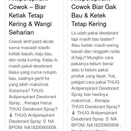
Cowok – Biar
Cowok Biar Gak
Ketiak Tetap
Bau & Ketek
Kering & Wangi
Tetap Kering
Seharian
Lo udah pakai deodorant
tapi masih bau badan?
Cowok aktif pasti akrab
Atau ketiak masih sering
sama masalah klasik:
basah dan ninggalin noda
ketiak basah, baju bau,
di baju? Mungkin cara
dan noda kuning. Kalau lo
pakainya belum benar
masih pakai deodorant
atau lo belum pakai
biasa yang cuma nutupin
produk yang tepat. Yuk,
bau, saatnya ganti ke
pelajari cara pakai THUG
yang lebih maksimal.
Antiperspirant Deodorant
Solusinya? THUG
Spray biar hasilnya
Antiperspirant Deodorant
maksimal. . Kenapa
Spray. . Kenapa Harus
THUG Deodorant Spray?
THUG Deodorant Spray?
🧴 THUG Antiperspirant
🧴 THUG Antiperspirant
Deodorant Spray 📄 NA
Deodorant Spray 📄 NA
BPOM: NA18230900508 .
BPOM: NA18230900508 .
Kandungan Utama:.