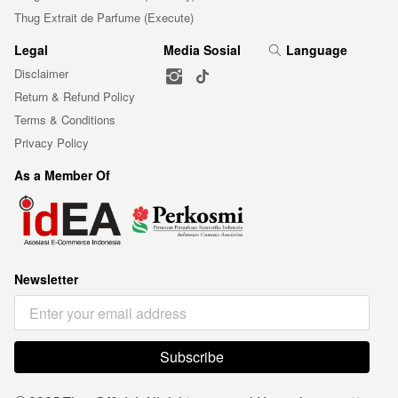
Thug Extrait de Parfume (Execute)
Legal
Media Sosial
Language
Disclaimer
Return & Refund Policy
Terms & Conditions
Privacy Policy
As a Member Of
Newsletter
Subscribe
`