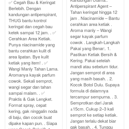
✅ Cegah Bau & Keringat
Antiperspirant Agent –
Berlebih. Dengan
Tahan keringat hingga 12
kandungan antiperspirant,
jam . Niacinamide – Bantu
THUG bantu kontrol
cerahkan area ketiak .
keringat dan cegah bau
Aroma manly – Wangi
ketek sampai 12 jam. . ✅
segar kayak parfum
Cerahkan Area Ketiak.
cowok . Langkah-Langkah
Punya niacinamide yang
Pakai yang Benar:. 1.
bantu cerahkan kulit di
Pastikan Ketiak Bersih &
area lipatan. Bye kulit
Kering. Pakai setelah
ketiak yang item! . ✅
mandi atau sebelum tidur.
Wangi Manly Tahan Lama.
Jangan semprot di area
Aromanya kayak parfum
yang masih basah. . 2.
cowok. Sekali semprot,
Kocok Botol Dulu. Supaya
wangi segar dan tahan
formula di dalamnya
sampai malam. . ✅
tercampur sempurna. . 3.
Praktis & Gak Lengket.
Semprotkan dari Jarak
Format spray, cepat
±15cm. Cukup 2–3 kali
kering, gak ninggalin noda
semprot ke setiap ketiak.
di baju, dan cocok buat
Jangan terlalu dekat biar
dipake kapan pun. . Siapa
gak basah. . 4. Tunggu