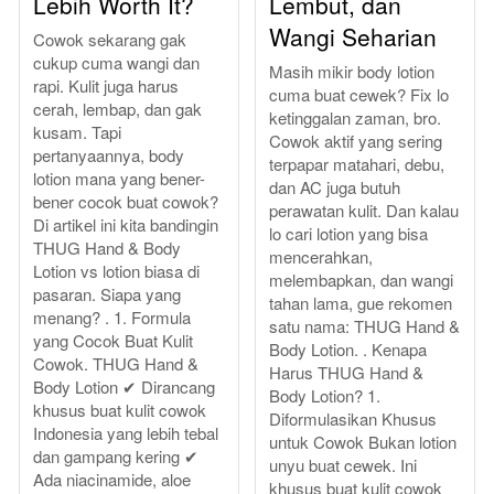
Lebih Worth It?
Lembut, dan
Wangi Seharian
Cowok sekarang gak
cukup cuma wangi dan
Masih mikir body lotion
rapi. Kulit juga harus
cuma buat cewek? Fix lo
cerah, lembap, dan gak
ketinggalan zaman, bro.
kusam. Tapi
Cowok aktif yang sering
pertanyaannya, body
terpapar matahari, debu,
lotion mana yang bener-
dan AC juga butuh
bener cocok buat cowok?
perawatan kulit. Dan kalau
Di artikel ini kita bandingin
lo cari lotion yang bisa
THUG Hand & Body
mencerahkan,
Lotion vs lotion biasa di
melembapkan, dan wangi
pasaran. Siapa yang
tahan lama, gue rekomen
menang? . 1. Formula
satu nama: THUG Hand &
yang Cocok Buat Kulit
Body Lotion. . Kenapa
Cowok. THUG Hand &
Harus THUG Hand &
Body Lotion ✔ Dirancang
Body Lotion? 1.
khusus buat kulit cowok
Diformulasikan Khusus
Indonesia yang lebih tebal
untuk Cowok Bukan lotion
dan gampang kering ✔
unyu buat cewek. Ini
Ada niacinamide, aloe
khusus buat kulit cowok