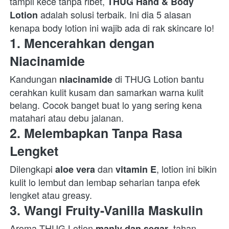
tampil kece tanpa ribet, 
THUG Hand & Body 
 adalah solusi terbaik. Ini dia 5 alasan 
Lotion
kenapa body lotion ini wajib ada di rak skincare lo!  
1. 
Mencerahkan dengan 
Niacinamide
Kandungan 
 di THUG Lotion bantu 
niacinamide
cerahkan kulit kusam dan samarkan warna kulit 
belang. Cocok banget buat lo yang sering kena 
matahari atau debu jalanan.  
2. 
Melembapkan Tanpa Rasa 
Lengket
Dilengkapi 
 dan 
, lotion ini bikin 
aloe vera
vitamin E
kulit lo lembut dan lembap seharian tanpa efek 
lengket atau greasy.  
3. 
Wangi Fruity-Vanilla Maskulin
Aroma THUG Lotion 
, tahan 
manly dan segar