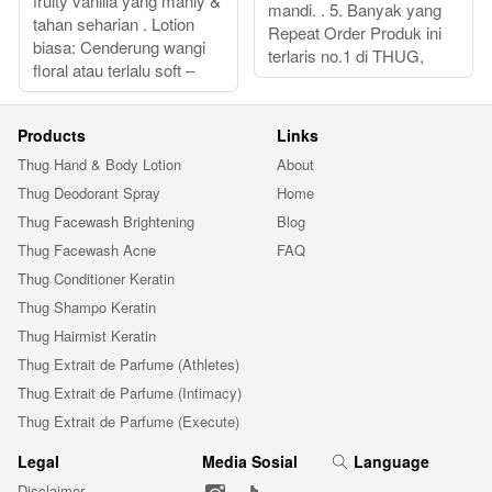
fruity vanilla yang manly &
mandi. . 5. Banyak yang
tahan seharian . Lotion
Repeat Order Produk ini
biasa: Cenderung wangi
terlaris no.1 di THUG,
floral atau terlalu soft –
Products
Links
Thug Hand & Body Lotion
About
Thug Deodorant Spray
Home
Thug Facewash Brightening
Blog
Thug Facewash Acne
FAQ
Thug Conditioner Keratin
Thug Shampo Keratin
Thug Hairmist Keratin
Thug Extrait de Parfume (Athletes)
Thug Extrait de Parfume (Intimacy)
Thug Extrait de Parfume (Execute)
Legal
Media Sosial
Language
Disclaimer