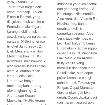
vera, vitamin E ✔
Indonesia yang lebih tebal
Teksturnya ringan dan
dan gampang kering. . 2.
cepat meresap . Lotion
Kandungan Niacinamide,
Biasa ❌ Banyak yang
Aloe Vera, dan Vitamin E .
ditujukan untuk wanita ❌
Niacinamide: bantu
Formula terlalu ringan,
cerahkan kulit &
kurang efektif untuk
samarkan belang . Aloe
cowok yang sering panas-
Vera: jaga kelembapan,
panasan ❌ Sering terasa
bikin kulit halus . Vitamin
lengket dan greasy . 2.
E: proteksi kulit biar nggak
Efek Mencerahkan dan
cepat rusak . 3. Wanginya
Melembapkan. THUG:
Gak Main-Main Aroma
Kombinasi niacinamide +
fruity-vanilla yang
aloe vera bikin kulit cerah
maskulin dan tahan lama.
alami & lembap tahan
Sekali pake, auto dapet
lama . Lotion lain:
pujian karena lo wangi
Umumnya hanya
seharian. . 4. Teksturnya
melembapkan, kurang
Ringan, Cepat Meresap
efek brightening . 3.
Gak lengket, gak bikin
Aroma dan Kesan
gerah. Cocok dipakai pagi
Maskulin. THUG: Aroma
dan malam, apalagi abis