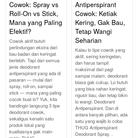
Cowok: Spray vs
Antiperspirant
Roll-On vs Stick,
Cowok: Ketiak
Mana yang Paling
Kering, Gak Bau,
Efektif?
Tetap Wangi
Seharian
Cowok aktif butuh
perlindungan ekstra dari
Kalau lo tipe cowok yang
bau badan dan keringat
aktif, sering keringetan,
berlebih. Tapi dari semua
dan harus tampil
jenis deodorant
maksimal dari pagi
antiperspirant yang ada di
sampai malam, deodorant
pasaran — mulai dari
biasa gak cukup. Lo butuh
spray, roll-on, sampai
yang bisa nahan keringat,
stick — mana yang paling
ngusir bau, dan tetap bikin
cocok buat lo? Yuk, kita
lo wangi: Deodorant
bandingin langsung 3 tipe
Antiperspirant. Dan di
deodorant cowok,
antara banyak pilihan, ada
sekaligus kenalin satu
satu yang wajib lo coba:
produk lokal yang
THUG Antiperspirant
kualitasnya gak main-
Deodorant Spray. .
main: THUG