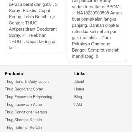
Antiperspirant Spray
berasa berat dan gatal . 3.
sudah terdaftar di BPOM:
Spray: Praktis, Cepat
✅ NA18230900508 Aman
Kering, Lebih Bersih. 👉
buat pemakaian jangka
Contoh: THUG
panjang. Bahkan dipakai
Antiperspirant Deodorant
rutin dua kali sehari pun
Spray. ✅ Kelebihan
gak masalah. . Cara
THUG: . Cepat kering di
Pakainya Gampang
kulit .
Banget. Semprot setelah
mandi (pagi &
Products
Links
Thug Hand & Body Lotion
About
Thug Deodorant Spray
Home
Thug Facewash Brightening
Blog
Thug Facewash Acne
FAQ
Thug Conditioner Keratin
Thug Shampo Keratin
Thug Hairmist Keratin