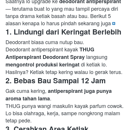
Saatnya lo upgrade ke 
deodorant antiperspirant
— terutama buat lo yang mau tampil percaya diri 
tanpa drama ketiak basah atau bau. Berikut 5 
alasan kenapa lo harus pindah sekarang juga 
1. Lindungi dari Keringat Berlebih
Deodorant biasa cuma nutup bau.

Deodorant antiperspirant kayak 
THUG 
 langsung 
Antiperspirant Deodorant Spray
 di ketiak lo. 
mengontrol produksi keringat
Hasilnya? Ketiak tetap kering walau lo gerak terus.  
2. Bebas Bau Sampai 12 Jam
Gak cuma kering, 
antiperspirant juga punya 
.

aroma tahan lama
THUG punya wangi maskulin kayak parfum cowok.

Lo bisa olahraga, kerja, sampe nongkrong malam 
tetap pede.  
3. Cerahkan Area Ketiak