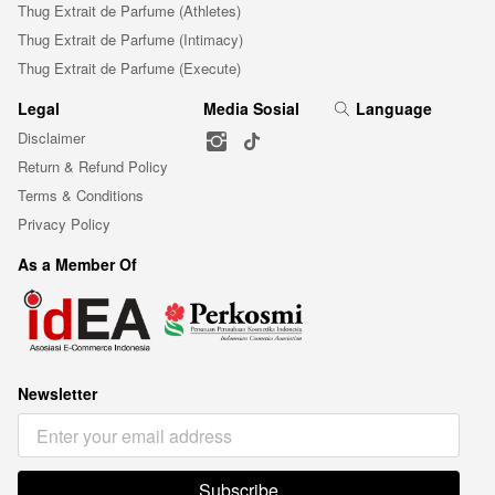
Thug Extrait de Parfume (Athletes)
Thug Extrait de Parfume (Intimacy)
Thug Extrait de Parfume (Execute)
Legal
Media Sosial
Language
Disclaimer
Return & Refund Policy
Terms & Conditions
Privacy Policy
As a Member Of
Newsletter
Subscribe
`