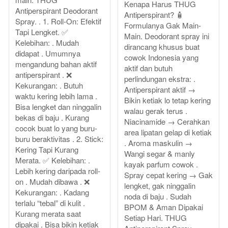
Kenapa Harus THUG
Antiperspirant Deodorant
Antiperspirant? 🧴
Spray. . 1. Roll-On: Efektif
Formulanya Gak Main-
Tapi Lengket. ✅
Main. Deodorant spray ini
Kelebihan: . Mudah
dirancang khusus buat
didapat . Umumnya
cowok Indonesia yang
mengandung bahan aktif
aktif dan butuh
antiperspirant . ❌
perlindungan ekstra: .
Kekurangan: . Butuh
Antiperspirant aktif →
waktu kering lebih lama .
Bikin ketiak lo tetap kering
Bisa lengket dan ninggalin
walau gerak terus .
bekas di baju . Kurang
Niacinamide → Cerahkan
cocok buat lo yang buru-
area lipatan gelap di ketiak
buru beraktivitas . 2. Stick:
. Aroma maskulin →
Kering Tapi Kurang
Wangi segar & manly
Merata. ✅ Kelebihan: .
kayak parfum cowok .
Lebih kering daripada roll-
Spray cepat kering → Gak
on . Mudah dibawa . ❌
lengket, gak ninggalin
Kekurangan: . Kadang
noda di baju . Sudah
terlalu “tebal” di kulit .
BPOM & Aman Dipakai
Kurang merata saat
Setiap Hari. THUG
dipakai . Bisa bikin ketiak